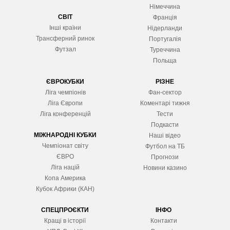
Німеччина
СВІТ
Франція
Інші країни
Нідерланди
Трансферний ринок
Португалія
Футзал
Туреччина
Польща
ЄВРОКУБКИ
РІЗНЕ
Ліга чемпіонів
Фан-сектор
Ліга Європ
и
Коментарі тижня
Ліга конференцій
Тести
Подкасти
МІЖНАРОДНІ КУБКИ
Наші відео
Чемпіонат світу
Футбол на ТБ
ЄВРО
Прогнози
Ліга націй
Новини казино
Копа Америка
Кубок Африки (КАН)
СПЕЦПРОЄКТИ
ІНФО
Кращі в історії
Контакти