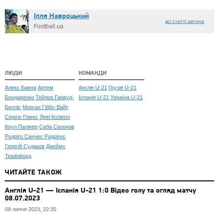
Ілля Навроцький
всі статті автора
Football.ua
ЛЮДИ
КОМАНДИ
Алекс Баена
Артем
Англія U-21
Грузія U-21
Бондаренко
Тейлор Гарвуд-
Іспанія U-21
Україна U-21
Белліс
Морган Гіббс-Вайт
Серхіо Гомес
Леві Колвілл
Коул Палмер
Саба Сазонов
Родріго Санчес Родрігес
Георгій Судаков
Джеймс
Траффорд
ЧИТАЙТЕ ТАКОЖ
Англія U-21 — Іспанія U-21 1:0 Відео голу та огляд матчу
08.07.2023
08 липня 2023, 22:35