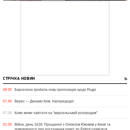
СТРІЧКА НОВИН
08:05
Барселона зробила нову пропозицію щодо Родрі
07:40
Верес — Динамо Київ. Напередодні
07:36
Комо може завітати на "марсельський розпродаж"
01:00
Війна, день 1628. Прощання з Олексієм Юковим у Києві та
домовленості про постачання ракет до Patriot щомісяця