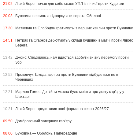
21:02
Лівий Берег почав для себе сезон УПЛ із нічиєї проти Кудрівки
20:03
Буковина не змогла відкоркувати ворота Оболоні
17:30
Маткевич та Слободян гратимуть із перших хвилин проти Буковини
14:51
Петряк та Огарков дебютують у складі Кудрівки в матчі проти Лівого
Берега
13:42
Джонс: Сподіваюсь, нам вдасться здобути виїзну перемогу проти
Зорі
12:52
Прокопчук: Шкода, що гра проти Буковини відбудеться не в
Чернівцях
12:21
Марлон Гомес: До війни можна було мріяти про довгу кар'єру у
Шахтарі
10:21
Лівий Берег представив нові форми на сезон-2026/27
09:50
Домбровський завершив кар’єру
08:00
Буковина — Оболонь. Напередодні