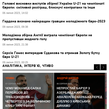
Головні висновки виступів збірної України U-21 на чемпіонаті
Європи: сміливий розіграш, блискучі контратаки та інше
06 липня 2023, 14:02
Гордона визнано найкращим гравцем молодіжного Євро-2023
09 липня 2023, 09:38
Молодіжна збірна Англії виграла чемпіонат Європи не
пропустивши жодного голу
08 липня 2023, 21:38
Серхіо Гомес випередив Судакова та отримав Золоту бутсу
Євро U-21
09 липня 2023, 00:25
АНАЛІТИКА, ІНТЕРВ'Ю, ЧТИВО
0
ЧТИВО
АНДРІЙ ШАХОВ
07 СЕРПНЯ 2026
05 СЕРПНЯ 2026
ЧОМУ МОХАМЕД САЛАХ
НЕПРОСТИЙ БАР'ЄР З
ПЕРЕЙШОВ ДО
АЗЕРБАЙДЖАНУ:
ТРАБЗОНСПОРА —
АНАЛІЗУЄМО КАРАБАХ ПЕРЕД
ЧЕТВЕРТОГО ЗА ВЕЛИЧИНОЮ
ДУЕЛЛЮ З КИЇВСЬКИМ
КЛУБУ ТУРЕЧЧИНИ?
ДИНАМО