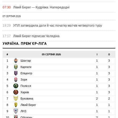
07:30
Лівий Берег — Кудрівка. Напередодні
07 СЕРПНЯ 2026
19:29
УПЛ затвердила дати й час початку матчів четвертого туру
17:17
Лівий Берег підписав Челядіна
УКРАЇНА. ПРЕМ'ЄР-ЛІГА
#
09 СЕРПНЯ 2026
І
О
1
Шахтар
1
3
2
Карпати
1
3
3
Епіцентр
1
3
4
Зоря
1
3
5
Полісся
1
3
6
Харків
1
3
7
Буковина
2
2
8
Лівий Берег
1
1
9
ЛНЗ
1
1
10
Оболонь
2
1