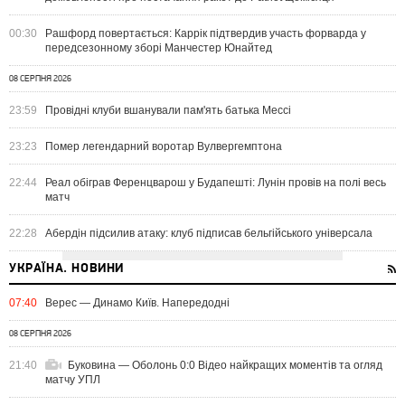
00:30
Рашфорд повертається: Каррік підтвердив участь форварда у
передсезонному зборі Манчестер Юнайтед
08 СЕРПНЯ 2026
23:59
Провідні клуби вшанували пам'ять батька Мессі
23:23
Помер легендарний воротар Вулвергемптона
22:44
Реал обіграв Ференцварош у Будапешті: Лунін провів на полі весь
матч
22:28
Абердін підсилив атаку: клуб підписав бельгійського універсала
УКРАЇНА. НОВИНИ
07:40
Верес — Динамо Київ. Напередодні
08 СЕРПНЯ 2026
21:40
Буковина — Оболонь 0:0 Відео найкращих моментів та огляд
матчу УПЛ