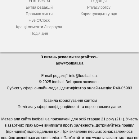
УПЛ. Best XІ
Редакція
Битва редакцій
Privacy policy
Правила життя
Користувацька угода
Five O'Clock
Кращі моменти Ліверпуля
Подія дня
З питань реклами звертайтесь:
adv@football.ua
E-mail редакції:
info@football.ua
.
© 2025 football Всі права захищені.
Суб'єкт у сфері онлайн-медіа, і
дентифікатор онлайн-медіа: R40-05983
Правила користування сайтом
Політика у сфері конфіденційності та персональних даних
Матеріали сайту football.ua призначені для осіб старше 21 року (21+). Участь
в азартних іграх може викликати ігрову залежність. Дотримуйтесь правил
(принципів) відповідальної гри. При виявленні перших ознак залежності
негайно зверніться до спеціаліста. Пам'ятайте, що участь в азартних іграх не