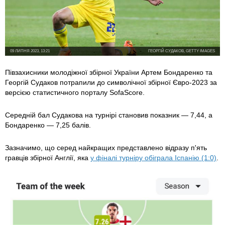
09 ЛИПНЯ 2023, 13:21
ГЕОРГІЙ СУДАКОВ, GETTY IMAGES
Півзахисники молодіжної збірної України Артем Бондаренко та
Георгій Судаков потрапили до символічної збірної Євро-2023 за
версією статистичного порталу SofaScore.
Середній бал Судакова на турнірі становив показник — 7,44, а
Бондаренко — 7,25 балів.
Зазначимо, що серед найкращих представлено відразу п'ять
гравців збірної Англії, яка
у фіналі турніру обіграла Іспанію (1:0)
.