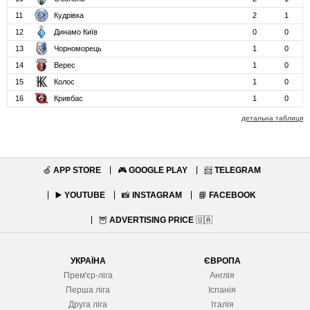
11
Кудрівка
2
1
12
Динамо Київ
0
0
13
Чорноморець
1
0
14
Верес
1
0
15
Колос
1
0
16
Кривбас
1
0
детальна таблиця
🍏
APP STORE
🎮
GOOGLE PLAY
📨
TELEGRAM
▶️
YOUTUBE
📸
INSTAGRAM
📘
FACEBOOK
🦉
ADVERTISING PRICE
🇺🇦
УКРАЇНА
ЄВРОПА
Прем'єр-ліга
Англія
Перша ліга
Іспанія
Друга ліга
Італія