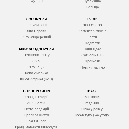
Футзал
Туреччина
Польща
ЄВРОКУБКИ
РІЗНЕ
Ліга чемпіонів
Фан-сектор
Ліга Європ
и
Коментарі тижня
Ліга конференцій
Тести
Подкасти
МІЖНАРОДНІ КУБКИ
Наші відео
Чемпіонат світу
Футбол на ТБ
ЄВРО
Прогнози
Ліга націй
Новини казино
Копа Америка
Кубок Африки (КАН)
СПЕЦПРОЄКТИ
ІНФО
Кращі в історії
Контакти
УПЛ. Best XІ
Редакція
Битва редакцій
Privacy policy
Правила життя
Користувацька угода
Five O'Clock
Кращі моменти Ліверпуля