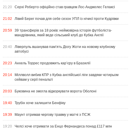
21:20
Серхі Роберто офіційно став гравцем Лос-Анджелес Гелаксі
21:02
Лівий Берег почав для себе сезон УПЛ із нічиєї проти Кудрівки
20:59
39 трансферів за 18 років: неймовірна історія футболіста-
мандрівника, який веде сільський клуб до Кубка Англії
20:40
Ліверпуль вшанував пам’ять Діогу Жоти на новому клубному
автобусі
20:23
Анхель Торрес продовжить кар’єру в Бразилії
20:14
Міллволл вибив КПР з Кубка англійської ліги завдяки чотирьом
сейвам у серії пенальті
20:03
Буковина не змогла відкоркувати ворота Оболоні
19:40
Трубін хоче залишити Бенфіку
19:39
Маунт отримав чергову травму у матчі з ПСЖ
19:20
Челсі хоче отримати за Енцо Фернандеса понад £117 млн