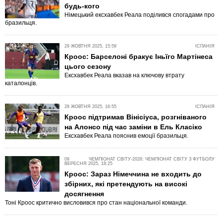
будь-кого
Німецький ексхавбек Реала поділився спогадами про
бразильця.
29 ЖОВТНЯ 2025, 15:59
ІСПАНІЯ
Кроос: Барселоні бракує Іньїго Мартінеса
цього сезону
Ексхавбек Реала вказав на ключову втрату
каталонців.
28 ЖОВТНЯ 2025, 16:55
ІСПАНІЯ
Кроос підтримав Вінісіуса, розгніваного
на Алонсо під час заміни в Ель Класіко
Ексхавбек Реала пояснив емоції бразильця.
09
ЧЕМПІОНАТ СВІТУ-2026: ЧЕМПІОНАТ СВІТУ З ФУТБОЛУ
ВЕРЕСНЯ 2025, 18:25
Кроос: Зараз Німеччина не входить до
збірних, які претендують на високі
досягнення
Тоні Кроос критично висловився про стан національної команди.