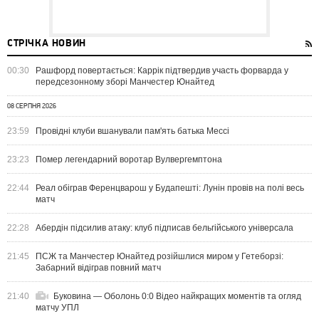
СТРІЧКА НОВИН
00:30
Рашфорд повертається: Каррік підтвердив участь форварда у
передсезонному зборі Манчестер Юнайтед
08 СЕРПНЯ 2026
23:59
Провідні клуби вшанували пам'ять батька Мессі
23:23
Помер легендарний воротар Вулвергемптона
22:44
Реал обіграв Ференцварош у Будапешті: Лунін провів на полі весь
матч
22:28
Абердін підсилив атаку: клуб підписав бельгійського універсала
21:45
ПСЖ та Манчестер Юнайтед розійшлися миром у Гетеборзі:
Забарний відіграв повний матч
21:40
Буковина — Оболонь 0:0 Відео найкращих моментів та огляд
матчу УПЛ