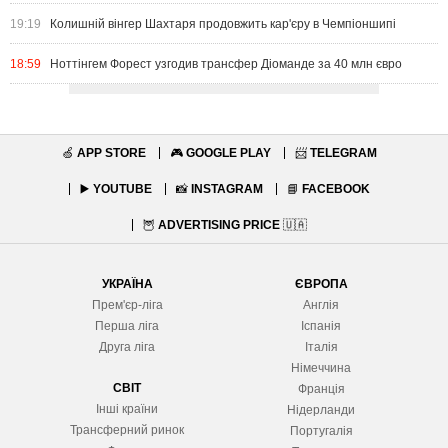
19:19
Колишній вінгер Шахтаря продовжить кар'єру в Чемпіоншипі
18:59
Ноттінгем Форест узгодив трансфер Діоманде за 40 млн євро
🍏
APP STORE
🎮
GOOGLE PLAY
📨
TELEGRAM
▶️
YOUTUBE
📸
INSTAGRAM
📘
FACEBOOK
🦉
ADVERTISING PRICE
🇺🇦
УКРАЇНА
ЄВРОПА
Прем'єр-ліга
Англія
Перша ліга
Іспанія
Друга ліга
Італія
Німеччина
СВІТ
Франція
Інші країни
Нідерланди
Трансферний ринок
Португалія