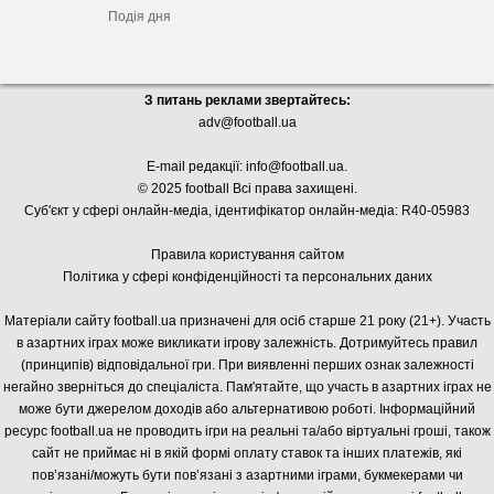
Подія дня
З питань реклами звертайтесь:
adv@football.ua
E-mail редакції:
info@football.ua
.
© 2025 football Всі права захищені.
Суб'єкт у сфері онлайн-медіа, і
дентифікатор онлайн-медіа: R40-05983
Правила користування сайтом
Політика у сфері конфіденційності та персональних даних
Матеріали сайту football.ua призначені для осіб старше 21 року (21+). Участь
в азартних іграх може викликати ігрову залежність. Дотримуйтесь правил
(принципів) відповідальної гри. При виявленні перших ознак залежності
негайно зверніться до спеціаліста. Пам'ятайте, що участь в азартних іграх не
може бути джерелом доходів або альтернативою роботі. Інформаційний
ресурс football.ua не проводить ігри на реальні та/або віртуальні гроші, також
сайт не приймає ні в якій формі оплату ставок та інших платежів, які
пов’язані/можуть бути пов’язані з азартними іграми, букмекерами чи