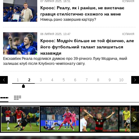
07 ЛИПНЯ 2025, 18:51
ІСПАНІЯ
Кроос: Реалу, як і раніше, не вистачає
гравця стилістично схожого на мене
Німець рано завершив кар'єру?
06 ЛИПНЯ 2025, 13:47
ІСПАНІЯ
Кроос: Модріч більше не той фізично, але
його футбольний талант залишиться
назавжди
Ексхавбек Реала поділився думкою про 39-річного Луку Модрича, який
залишає клуб після Клубного чемпіонату світу.
1
2
3
4
5
6
7
8
9
10