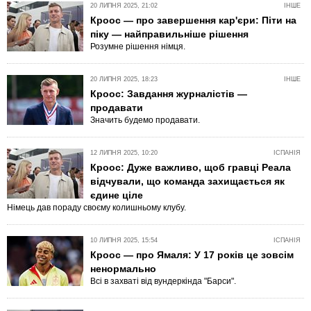
20 ЛИПНЯ 2025, 21:02
ІНШЕ
Кроос — про завершення кар'єри: Піти на
піку — найправильніше рішення
Розумне рішення німця.
20 ЛИПНЯ 2025, 18:23
ІНШЕ
Кроос: Завдання журналістів —
продавати
Значить будемо продавати.
12 ЛИПНЯ 2025, 10:20
ІСПАНІЯ
Кроос: Дуже важливо, щоб гравці Реала
відчували, що команда захищається як
єдине ціле
Німець дав пораду своєму колишньому клубу.
10 ЛИПНЯ 2025, 15:54
ІСПАНІЯ
Кроос — про Ямаля: У 17 років це зовсім
ненормально
Всі в захваті від вундеркінда "Барси".