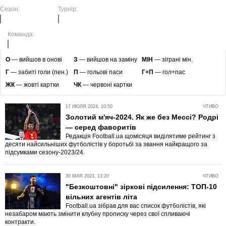
Сезон:
Турнір:
Команда:
O
— вийшов в онові
З
— вийшов на заміну
МІН
— зіграні мін.
Г
— забиті голи (пен.)
П
— гольові паси
Г+П
— гол+пас
ЖК
— жовті картки
ЧК
— червоні картки
17 ИЮЛЯ 2024, 10:50
ЧТИВО
Золотий м'яч-2024. Як же без Мессі? Родрі
— серед фаворитів
Редакція Football.ua щомісяця виділятиме рейтинг з
десяти найсильніших футболістів у боротьбі за звання найкращого за
підсумками сезону-2023/24.
30 МАЯ 2023, 13:20
ЧТИВО
"Безкоштовні" зіркові підсилення: ТОП-10
вільних агентів літа
Football.ua зібрав для вас список футболістів, які
незабаром мають змінити клубну прописку через свої спливаючі
контракти.