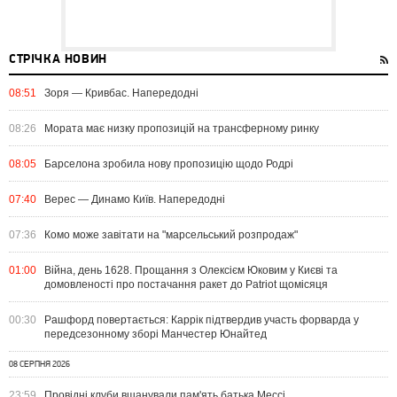
СТРІЧКА НОВИН
08:51
Зоря — Кривбас. Напередодні
08:26
Мората має низку пропозицій на трансферному ринку
08:05
Барселона зробила нову пропозицію щодо Родрі
07:40
Верес — Динамо Київ. Напередодні
07:36
Комо може завітати на "марсельський розпродаж"
01:00
Війна, день 1628. Прощання з Олексієм Юковим у Києві та
домовленості про постачання ракет до Patriot щомісяця
00:30
Рашфорд повертається: Каррік підтвердив участь форварда у
передсезонному зборі Манчестер Юнайтед
08 СЕРПНЯ 2026
23:59
Провідні клуби вшанували пам'ять батька Мессі