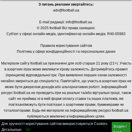
З питань реклами звертайтесь:
adv@football.ua
E-mail редакції:
info@football.ua
.
© 2025 football Всі права захищені.
Суб'єкт у сфері онлайн-медіа, і
дентифікатор онлайн-медіа: R40-05983
Правила користування сайтом
Політика у сфері конфіденційності та персональних даних
Матеріали сайту football.ua призначені для осіб старше 21 року (21+). Участь
в азартних іграх може викликати ігрову залежність. Дотримуйтесь правил
(принципів) відповідальної гри. При виявленні перших ознак залежності
негайно зверніться до спеціаліста. Пам'ятайте, що участь в азартних іграх не
може бути джерелом доходів або альтернативою роботі. Інформаційний
ресурс football.ua не проводить ігри на реальні та/або віртуальні гроші, також
сайт не приймає ні в якій формі оплату ставок та інших платежів, які
пов’язані/можуть бути пов’язані з азартними іграми, букмекерами чи
тоталізаторами. Будь-які матеріали на інформаційному ресурсі football.ua
публікуються виключно в інформаційних цілях.
Для зручності користування сайтом використовуються Cookies.
Згоден /
Детальніше
тут