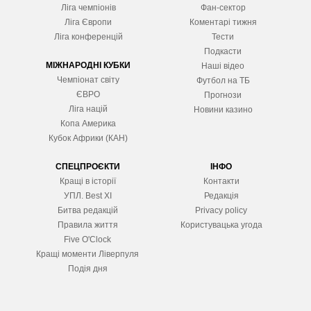
Ліга чемпіонів
Фан-сектор
Ліга Європ
и
Коментарі тижня
Ліга конференцій
Тести
Подкасти
МІЖНАРОДНІ КУБКИ
Наші відео
Чемпіонат світу
Футбол на ТБ
ЄВРО
Прогнози
Ліга націй
Новини казино
Копа Америка
Кубок Африки (КАН)
СПЕЦПРОЄКТИ
ІНФО
Кращі в історії
Контакти
УПЛ. Best XІ
Редакція
Битва редакцій
Privacy policy
Правила життя
Користувацька угода
Five O'Clock
Кращі моменти Ліверпуля
Подія дня