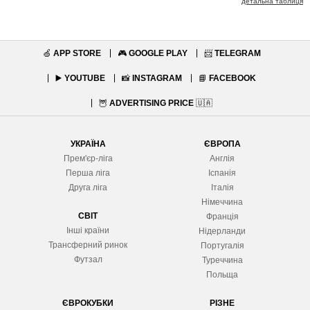
детальна таблиця
🍏
APP STORE
🎮
GOOGLE PLAY
📨
TELEGRAM
▶️
YOUTUBE
📸
INSTAGRAM
📘
FACEBOOK
🦉
ADVERTISING PRICE
🇺🇦
УКРАЇНА
ЄВРОПА
Прем'єр-ліга
Англія
Перша ліга
Іспанія
Друга ліга
Італія
Німеччина
СВІТ
Франція
Інші країни
Нідерланди
Трансферний ринок
Португалія
Футзал
Туреччина
Польща
ЄВРОКУБКИ
РІЗНЕ