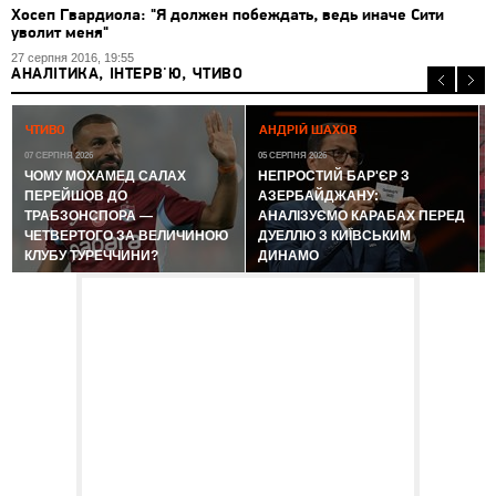
Хосеп Гвардиола: "Я должен побеждать, ведь иначе Сити
уволит меня"
27 серпня 2016, 19:55
АНАЛІТИКА, ІНТЕРВ'Ю, ЧТИВО
0
ЧТИВО
АНДРІЙ ШАХОВ
07 СЕРПНЯ 2026
05 СЕРПНЯ 2026
ЧОМУ МОХАМЕД САЛАХ
НЕПРОСТИЙ БАР'ЄР З
ПЕРЕЙШОВ ДО
АЗЕРБАЙДЖАНУ:
ТРАБЗОНСПОРА —
АНАЛІЗУЄМО КАРАБАХ ПЕРЕД
ЧЕТВЕРТОГО ЗА ВЕЛИЧИНОЮ
ДУЕЛЛЮ З КИЇВСЬКИМ
КЛУБУ ТУРЕЧЧИНИ?
ДИНАМО