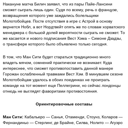
Накануне матча Билич заявил, что из пары Пайе-Лансини
сможет сыграть лишь один. Судя по всему, речь о французе,
возвращения которого уже заждались болельщики
Молотобойцев. Посте отсутствия в игре с Астрой в основу
вернется Нобл, а вот Нордтвейт опять же по словам хорватского
менеджера с большой долей вероятности сыграть не сможет. То
же касается и нового подписания Вест Хэма – Симоне Дзадзы,
о трансфере которого было объявлено только сегодня.
В том, что Ман Сити будет стараться традиционно много
владеть мячом, сомнений практически не возникает. Куда
интереснее, что сможет противопоставить данной манере
Горожан ослабленный травмами Вест Хэм. В минувшем сезоне
Молотобойцам удалось в обоих поединках не проиграть
команде на тот момент еще Пеллегрини, но сейчас лондонцы
отнюдь не выглядят фаворитами противостояния.
Ориентировочные составы
Ман Сити:
Кабальеро — Санья, Отаменди, Стоунз, Коларов —
Фернандиньо — Стерлинг, де Брайне, Силва, Нолито — Агуэро