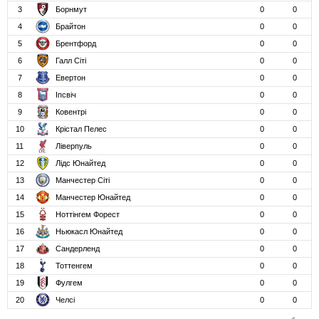
3
Борнмут
0
0
4
Брайтон
0
0
5
Брентфорд
0
0
6
Галл Сіті
0
0
7
Евертон
0
0
8
Іпсвіч
0
0
9
Ковентрі
0
0
10
Крістал Пелес
0
0
11
Ліверпуль
0
0
12
Лідс Юнайтед
0
0
13
Манчестер Сіті
0
0
14
Манчестер Юнайтед
0
0
15
Ноттінгем Форест
0
0
16
Ньюкасл Юнайтед
0
0
17
Сандерленд
0
0
18
Тоттенгем
0
0
19
Фулгем
0
0
20
Челсі
0
0