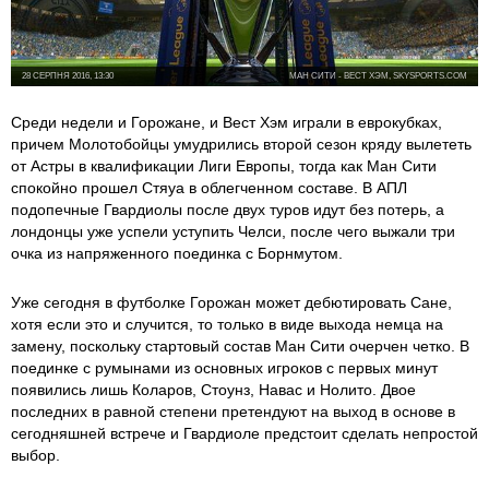
28 СЕРПНЯ 2016, 13:30
МАН СИТИ - ВЕСТ ХЭМ, SKYSPORTS.COM
Среди недели и Горожане, и Вест Хэм играли в еврокубках,
причем Молотобойцы умудрились второй сезон кряду вылететь
от Астры в квалификации Лиги Европы, тогда как Ман Сити
спокойно прошел Стяуа в облегченном составе. В АПЛ
подопечные Гвардиолы после двух туров идут без потерь, а
лондонцы уже успели уступить Челси, после чего выжали три
очка из напряженного поединка с Борнмутом.
Уже сегодня в футболке Горожан может дебютировать Сане,
хотя если это и случится, то только в виде выхода немца на
замену, поскольку стартовый состав Ман Сити очерчен четко. В
поединке с румынами из основных игроков с первых минут
появились лишь Коларов, Стоунз, Навас и Нолито. Двое
последних в равной степени претендуют на выход в основе в
сегодняшней встрече и Гвардиоле предстоит сделать непростой
выбор.