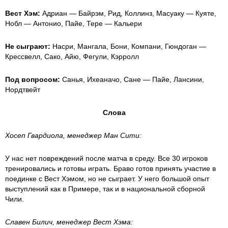
Вест Хэм:
Адриан — Байрэм, Рид, Коллинз, Масуаку — Куяте,
Нобл — Антонио, Пайе, Тере — Кальери
Не сыграют:
Насри, Мангала, Бони, Компани, Гюндоган —
Крессвелл, Сако, Айю, Фегули, Кэрролл
Под вопросом:
Санья, Ихеаначо, Сане — Пайе, Лансини,
Нордтвейт
Слова
Хосеп Гвардиола, менеджер Ман Сити:
У нас нет повреждений после матча в среду. Все 30 игроков
тренировались и готовы играть. Браво готов принять участие в
поединке с Вест Хэмом, но не сыграет. У него большой опыт
выступлений как в Примере, так и в национальной сборной
Чили.
Славен Билич, менеджер Вест Хэма: