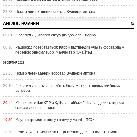
23:23
Помер легендарний воротар Вулвергемптона
АНГЛІЯ. НОВИНИ
09:01
Ліверпуль цікавився ситуацію довкола Ендріка
00:30
Рашфорд повертається: Каррік підтвердив участь форварда у
передсезонному зборі Манчестер Юнайтед
08 СЕРПНЯ 2026
23:23
Помер легендарний воротар Вулвергемптона
20:40
Ліверпуль вшанував пам’ять Діогу Жоти на новому клубному
автобусі
20:14
Міллволл вибив КПР з Кубка англійської ліги завдяки чотирьом
сейвам у серії пенальті
19:39
Маунт отримав чергову травму у матчі з ПСЖ
19:20
Челсі хоче отримати за Енцо Фернандеса понад £117 млн