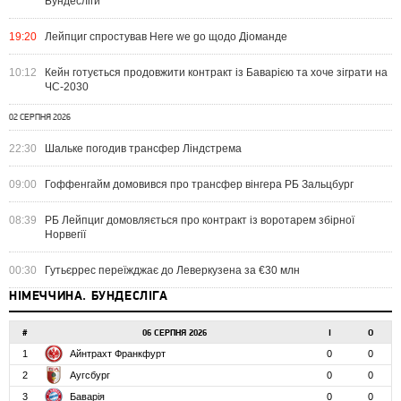
Бундесліги
19:20
Лейпциг спростував Here we go щодо Діоманде
10:12
Кейн готується продовжити контракт із Баварією та хоче зіграти на
ЧС-2030
02 СЕРПНЯ 2026
22:30
Шальке погодив трансфер Ліндстрема
09:00
Гоффенгайм домовився про трансфер вінгера РБ Зальцбург
08:39
РБ Лейпциг домовляється про контракт із воротарем збірної
Норвегії
00:30
Гутьєррес переїжджає до Леверкузена за €30 млн
НІМЕЧЧИНА. БУНДЕСЛІГА
#
06 СЕРПНЯ 2026
І
О
1
Айнтрахт Франкфурт
0
0
2
Аугсбург
0
0
3
Баварія
0
0