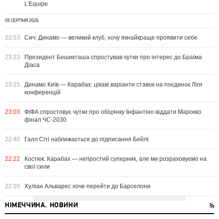
L'Equipe
05 СЕРПНЯ 2026
23:53
Сич: Динамо — великий клуб, хочу якнайкраще проявити себе
23:23
Президент Бешикташа спростував чутки про інтерес до Браїма
Діаса
23:15
Динамо Київ — Карабах: цікаві варіанти ставок на поєдинок Ліги
конференцій
23:03
ФІФА спростовує чутки про обіцянку Інфантіно віддати Марокко
фінал ЧС-2030
22:40
Галл Сіті наближається до підписання Бейлі
22:22
Костюк: Карабах — непростий суперник, але ми розраховуємо на
свої сили
22:20
Хуліан Альварес хоче перейти до Барселони
НІМЕЧЧИНА. НОВИНИ