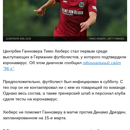
11 БЕРЕЗНЯ 2020, 15:29
ТИМО ХЮБЕРС, GETTY IMAGES
Центрбек Ганновера Тимо Хюберс стал первым среди
выступающих в Германии футболистов, у которого подтвердили
коронавирус. Об этом диагнозе сообщил
официальный
сайт
"96-
х
"
.
Предположительно, футболист был инфицирован в субботу. С
тех пор он не контактировал ни с кем из товарищей по команде.
Однако весь состав, а также тренерский штаб и персонал клуба
сдали тесты на коронавирус.
Хюберс не поможет Ганноверу в матче против Динамо Дрезден,
запланированном на 15-е марта.