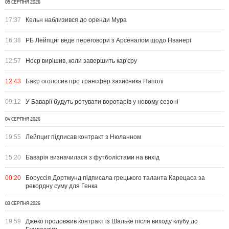
05 СЕРПНЯ 2026
17:37
Кельн наблизився до оренди Мура
16:38
РБ Лейпциг веде переговори з Арсеналом щодо Нванері
12:57
Ноєр вирішив, коли завершить кар'єру
12:43
Баєр оголосив про трансфер захисника Наполі
09:12
У Баварії будуть ротувати воротарів у новому сезоні
04 СЕРПНЯ 2026
19:55
Лейпциг підписав контракт з Нюланном
15:20
Баварія визначилася з футболістами на вихід
00:20
Боруссія Дортмунд підписала грецького таланта Карецаса за
рекордну суму для Генка
03 СЕРПНЯ 2026
19:59
Джеко продовжив контракт із Шальке після виходу клубу до