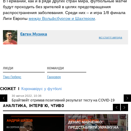
В Германии, как и в ряде других стран мира, футбольные матчи
будут проходить без зрителей в целях предотвращения
распространения заболевания. Среди них – и игра 1/8 финала
Лиги Европы
между Вольфсбургом и Шахтером
.
Євген Музика
всі статті автора
ЛЮДИ
КОМАНДИ
Тімо Гюберс
Ганновер
СЮЖЕТ
Коронавірус у футболі
30 квітня 2022, 10:36
Брайтвейт отримав позитивний результат тесту на COVID-19
АНАЛІТИКА, ІНТЕРВ'Ю, ЧТИВО
05 СЕРПНЯ 2026
АНДРІЙ ШАХОВ
ГЛІБ АНДРУСЕНКО
ДЕНИС МАРЧЕНКО:
ПРЕДСТАВЛЯТИ УКРАЇНУ НА
05 СЕРПНЯ 2026
0