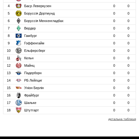
4
Баєр Леверкузен
0
0
5
Боруссія Дортмунд
0
0
6
Боруссія Менхенгладбах
0
0
7
Вердер
0
0
8
Гамбург
0
0
9
Гоффенгайм
0
0
10
Ельферсберг
0
0
11
Кельн
0
0
12
Майнц
0
0
13
Падерборн
0
0
14
РБ Лейпциг
0
0
15
Уніон Берлін
0
0
16
Фрайбург
0
0
17
Шальке
0
0
18
Штутгарт
0
0
детальна таблиця