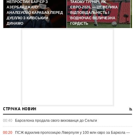
НЕПРОСТИЙ БАР'ЄР З
ТАКОМУ ТУРНІРІ, ЯК
АЗЕРБАЙДЖАНУ:
ЄВРО-2026, — ЦЕ ВЕЛИКА
АНАЛІЗУЄМО КАРАБАХ ПЕРЕД
ВІДПОВІДАЛЬНІСТЬ І
ДУЕЛЛЮ З КИЇВСЬКИМ
ВОДНОЧАС ВЕЛИЧЕЗНА
ДИНАМО
ГОРДІСТЬ
СТРІЧКА НОВИН
00:40
Барселона продала свого вихованця до Сельти
00:20
ПСЖ відхилив пропозицію Ліверпуля у 100 млн євро за Баркола —