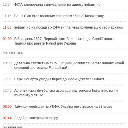
12:34
ФІФА заперечила звинувачення на адресу Інфантіно
11:15
Ван‘т Схіп став головним тренером збірної Казахстану
11:06
Інфантіно на посаді в УЄФА виплачував компенсацію своїй коханці
01:00
Війна, день 1627. Перший візит Зеленського до Сербії, заява
Трампа про ракети Patriot для України
07 СЕРПНЯ 2026
23:00
Детальна статистика в LIVE, оцінки, новини та багато іншого: качай
оновлені застосунки Football.ua!
17:01
Серхі Роберто узгодив перехід у Лос-Анджелес Гелаксі
12:45
Аргентинська футбольна асоціація підтримала Інфантіно на тлі
конфлікту з УЄФА
08:00
Таблиця коефіцієнтів УЄФА: Україна опустилася на 23 місце
07:44
Лодейро завершив кар’єру
06 СЕРПНЯ 2026