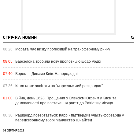
СТРІЧКА НОВИН
08:26
Мората має низку пропозицій на трансферному ринку
08:05
Барселона зробила нову пропозицію щодо Родрі
07:40
Верес — Динамо Київ. Напередодні
07:36
Комо може завітати на "марсельський розпродаж"
01:00
Війна, день 1628. Прощання з Олексієм Юковим у Києві та
домовленості про постачання ракет до Patriot щомісяця
00:30
Рашфорд повертається: Каррік підтвердив участь форварда у
передсезонному зборі Манчестер Юнайтед
08 СЕРПНЯ 2026