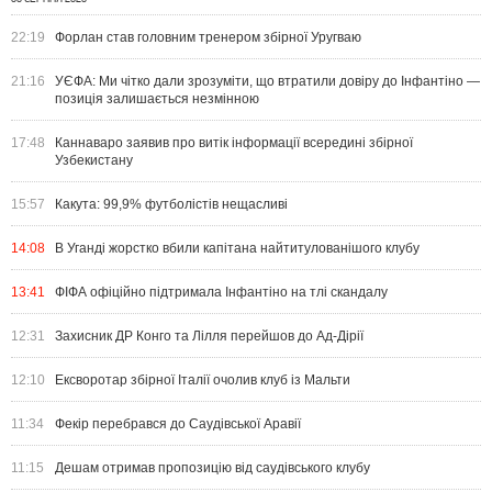
22:19
Форлан став головним тренером збірної Уругваю
21:16
УЄФА: Ми чітко дали зрозуміти, що втратили довіру до Інфантіно —
позиція залишається незмінною
17:48
Каннаваро заявив про витік інформації всередині збірної
Узбекистану
15:57
Какута: 99,9% футболістів нещасливі
14:08
В Уганді жорстко вбили капітана найтитулованішого клубу
13:41
ФІФА офіційно підтримала Інфантіно на тлі скандалу
12:31
Захисник ДР Конго та Лілля перейшов до Ад-Дірії
12:10
Ексворотар збірної Італії очолив клуб із Мальти
11:34
Фекір перебрався до Саудівської Аравії
11:15
Дешам отримав пропозицію від саудівського клубу