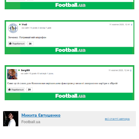
Микита Євтушенко
всі статті автора
Football.ua