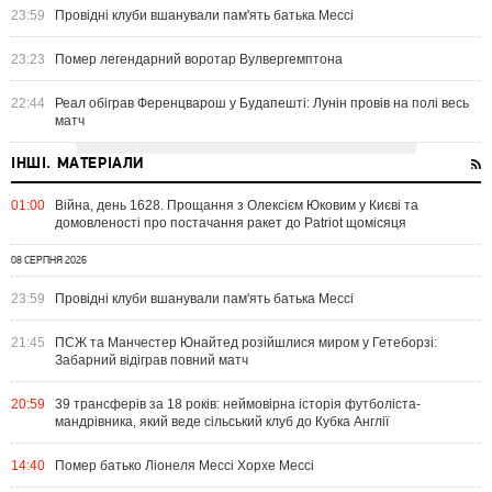
23:59
Провідні клуби вшанували пам'ять батька Мессі
23:23
Помер легендарний воротар Вулвергемптона
22:44
Реал обіграв Ференцварош у Будапешті: Лунін провів на полі весь
матч
ІНШІ. МАТЕРІАЛИ
01:00
Війна, день 1628. Прощання з Олексієм Юковим у Києві та
домовленості про постачання ракет до Patriot щомісяця
08 СЕРПНЯ 2026
23:59
Провідні клуби вшанували пам'ять батька Мессі
21:45
ПСЖ та Манчестер Юнайтед розійшлися миром у Гетеборзі:
Забарний відіграв повний матч
20:59
39 трансферів за 18 років: неймовірна історія футболіста-
мандрівника, який веде сільський клуб до Кубка Англії
14:40
Помер батько Ліонеля Мессі Хорхе Мессі