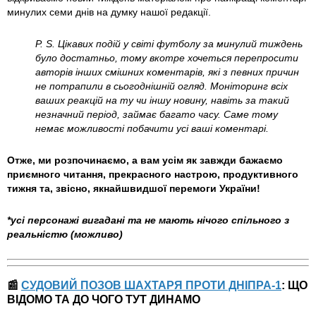
минулих семи днів на думку нашої редакції.
P. S. Цікавих подій у світі футболу за минулий тиждень
було достатньо, тому вкотре хочеться перепросити
авторів інших смішних коментарів, які з певних причин
не потрапили в сьогоднішній огляд. Моніторинг всіх
ваших реакцій на ту чи іншу новину, навіть за такий
незначний період, займає багато часу. Саме тому
немає можливості побачити усі ваші коментарі.
Отже, ми розпочинаємо, а вам усім як завжди бажаємо
приємного читання, прекрасного настрою, продуктивного
тижня та, звісно, якнайшвидшої перемоги України!
*усі персонажі вигадані та не мають нічого спільного з
реальністю (можливо)
📰
СУДОВИЙ ПОЗОВ ШАХТАРЯ ПРОТИ ДНІПРА-1
: ЩО
ВІДОМО ТА ДО ЧОГО ТУТ ДИНАМО