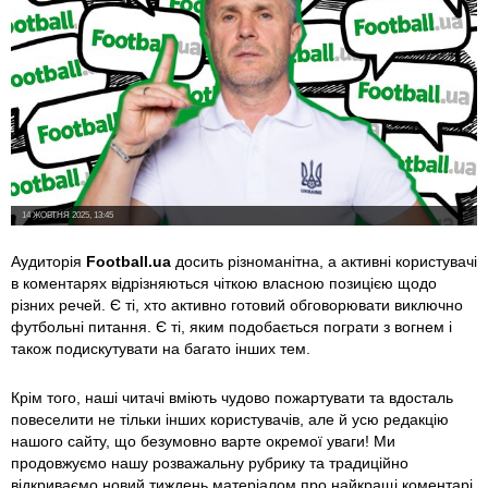
14 ЖОВТНЯ 2025, 13:45
Аудиторія
Football.ua
досить різноманітна, а активні користувачі
в коментарях відрізняються чіткою власною позицією щодо
різних речей. Є ті, хто активно готовий обговорювати виключно
футбольні питання. Є ті, яким подобається пограти з вогнем і
також подискутувати на багато інших тем.
Крім того, наші читачі вміють чудово пожартувати та вдосталь
повеселити не тільки інших користувачів, але й усю редакцію
нашого сайту, що безумовно варте окремої уваги! Ми
продовжуємо нашу розважальну рубрику та традиційно
відкриваємо новий тиждень матеріалом про найкращі коментарі