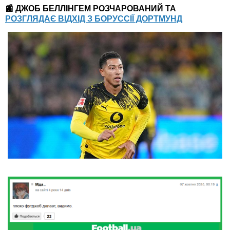
📰 ДЖОБ БЕЛЛІНГЕМ РОЗЧАРОВАНИЙ ТА
РОЗГЛЯДАЄ ВІДХІД З БОРУССІЇ ДОРТМУНД