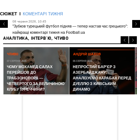
СЮЖЕТ
КОМЕНТАРІ ТИЖНЯ
08 червня 2026, 10:45
"Зубков турецький футбол підняв — тепер настав час грецького":
найкращі коментарі тижня на Football.ua
АНАЛІТИКА, ІНТЕРВ'Ю, ЧТИВО
0
ЧТИВО
АНДРІЙ ШАХОВ
07 СЕРПНЯ 2026
05 СЕРПНЯ 2026
ЧОМУ МОХАМЕД САЛАХ
НЕПРОСТИЙ БАР'ЄР З
ПЕРЕЙШОВ ДО
АЗЕРБАЙДЖАНУ:
ТРАБЗОНСПОРА —
АНАЛІЗУЄМО КАРАБАХ ПЕРЕД
ЧЕТВЕРТОГО ЗА ВЕЛИЧИНОЮ
ДУЕЛЛЮ З КИЇВСЬКИМ
КЛУБУ ТУРЕЧЧИНИ?
ДИНАМО