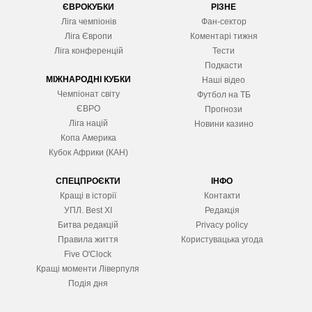
ЄВРОКУБКИ
РІЗНЕ
Ліга чемпіонів
Фан-сектор
Ліга Європ
и
Коментарі тижня
Ліга конференцій
Тести
Подкасти
МІЖНАРОДНІ КУБКИ
Наші відео
Чемпіонат світу
Футбол на ТБ
ЄВРО
Прогнози
Ліга націй
Новини казино
Копа Америка
Кубок Африки (КАН)
СПЕЦПРОЄКТИ
ІНФО
Кращі в історії
Контакти
УПЛ. Best XІ
Редакція
Битва редакцій
Privacy policy
Правила життя
Користувацька угода
Five O'Clock
Кращі моменти Ліверпуля
Подія дня