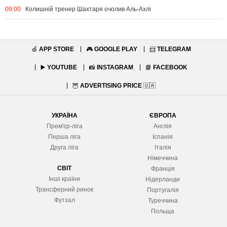
09:00
Колишній тренер Шахтаря очолив Аль-Ахлі
🍏
APP STORE
🎮
GOOGLE PLAY
📨
TELEGRAM
▶️
YOUTUBE
📸
INSTAGRAM
📘
FACEBOOK
🦉
ADVERTISING PRICE
🇺🇦
УКРАЇНА
ЄВРОПА
Прем'єр-ліга
Англія
Перша ліга
Іспанія
Друга ліга
Італія
Німеччина
СВІТ
Франція
Інші країни
Нідерланди
Трансферний ринок
Португалія
Футзал
Туреччина
Польща