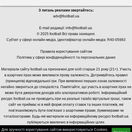
З питань реклами звертайтесь:
adv@football.ua
E-mail редакції:
info@football.ua
.
© 2025 football Всі права захищені.
Суб'єкт у сфері онлайн-медіа, і
дентифікатор онлайн-медіа: R40-05983
Правила користування сайтом
Політика у сфері конфіденційності та персональних даних
Матеріали сайту football.ua призначені для осіб старше 21 року (21+). Участь
в азартних іграх може викликати ігрову залежність. Дотримуйтесь правил
(принципів) відповідальної гри. При виявленні перших ознак залежності
негайно зверніться до спеціаліста. Пам'ятайте, що участь в азартних іграх не
може бути джерелом доходів або альтернативою роботі. Інформаційний
ресурс football.ua не проводить ігри на реальні та/або віртуальні гроші, також
сайт не приймає ні в якій формі оплату ставок та інших платежів, які
пов’язані/можуть бути пов’язані з азартними іграми, букмекерами чи
тоталізаторами. Будь-які матеріали на інформаційному ресурсі football.ua
публікуються виключно в інформаційних цілях.
Для зручності користування сайтом використовуються Cookies.