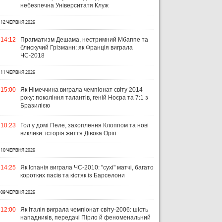
небезпечна Університатя Клуж
12 ЧЕРВНЯ 2026
14:12
Прагматизм Дешама, нестримний Мбаппе та
блискучий Грізманн: як Франція виграла
ЧС-2018
11 ЧЕРВНЯ 2026
15:00
Як Німеччина виграла чемпіонат світу 2014
року: покоління талантів, геній Ноєра та 7:1 з
Бразилією
10:23
Гол у домі Пеле, захоплення Клоппом та нові
виклики: історія життя Дівока Орігі
10 ЧЕРВНЯ 2026
14:25
Як Іспанія виграла ЧС-2010: "сухі" матчі, багато
коротких пасів та кістяк із Барселони
09 ЧЕРВНЯ 2026
12:00
Як Італія виграла чемпіонат світу-2006: шість
нападників, передачі Пірло й феноменальний