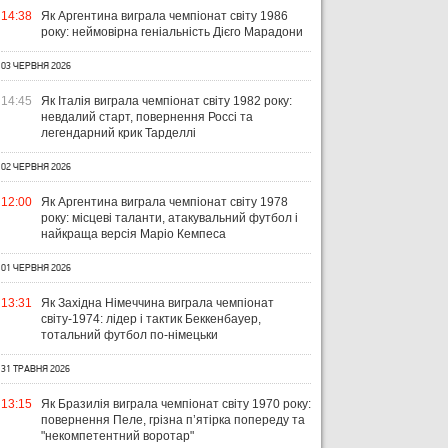
14:38
Як Аргентина виграла чемпіонат світу 1986
року: неймовірна геніальність Дієго Марадони
03 ЧЕРВНЯ 2026
14:45
Як Італія виграла чемпіонат світу 1982 року:
невдалий старт, повернення Россі та
легендарний крик Тарделлі
02 ЧЕРВНЯ 2026
12:00
Як Аргентина виграла чемпіонат світу 1978
року: місцеві таланти, атакувальний футбол і
найкраща версія Маріо Кемпеса
01 ЧЕРВНЯ 2026
13:31
Як Західна Німеччина виграла чемпіонат
світу-1974: лідер і тактик Беккенбауер,
тотальний футбол по-німецьки
31 ТРАВНЯ 2026
13:15
Як Бразилія виграла чемпіонат світу 1970 року:
повернення Пеле, грізна п’ятірка попереду та
"некомпетентний воротар"