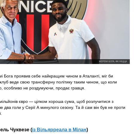
ЖЕРЕМІ БОГА, ФК НІЦЦА
і Бога проявив себе найкращим чином в Аталанті, міг би
 клуб веде свою трансферну політику таким чином, що коли
о, особливо не роздумуючи, продає гравця.
 мільйонів євро — цілком хороша сума, щоб розлучитися з
 два голи у Серії А минулого сезону. Та й сам він був не проти
ї.
ль Чуквезе (
із Вільярреала в Мілан
)