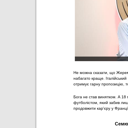
Не можна сказати, що Жерем
набагато краще. Італійський
отримує гарну пропозицію, т
Бога не став винятком. А 18
футболістом, який забив лише
продовжити кар'єру у Франці
Семюе