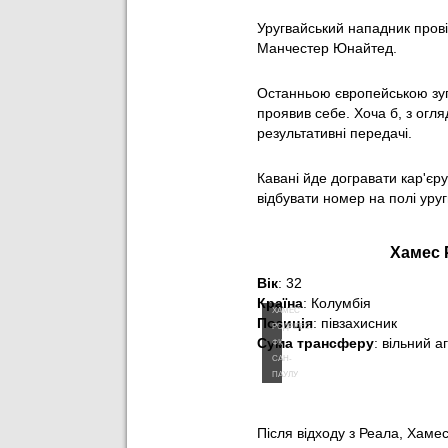
Уругвайський нападник прові
Манчестер Юнайтед.
Останньою європейською зуп
проявив себе. Хоча б, з огляду
результативні передачі.
Кавані йде догравати кар'єру
відбувати номер на полі уруг
Хамес 
Вік
: 32
Країна
: Колумбія
ХАМЕС
Позиція
: півзахисник
РОДРІГЕС,
Сума трансферу
: вільний а
ФК
САН-
ПАУЛУ
Після відходу з Реала, Хамес