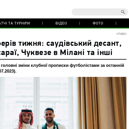
ТЧІ ТА ТУРНІРИ
ВІДЕО
ФОТО
ЧТИВО
ерів тижня: саудівський десант,
араї, Чуквезе в Мілані та інші
с головні зміни клубної прописки футболістами за останній
7.2023).