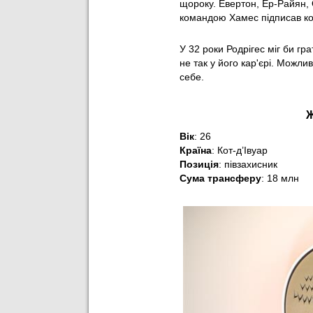
щороку. Евертон, Ер-Райян, 
командою Хамес підписав ко
У 32 роки Родрігес міг би гр
не так у його кар'єрі. Можли
себе.
Ж
Вік
: 26
Країна
:
Кот-д’Івуар
Позиція
: півзахисник
Сума трансферу
: 18 млн