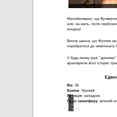
Малоймовірно, що Вулвергемп
але, на жаль, після серйозно
кондиції.
Високі шанси, що Фулгем за
перебратися до чемпіонату С
У будь-якому разі, "дачники"
враховуючи його історію трав
Едінс
Вік
: 36
Країна
: Уругвай
Позиція
: нападник
ЕДІНСОН
Сума трансферу
: вільний а
КАВАНІ,
ФОТО:
TWITTER