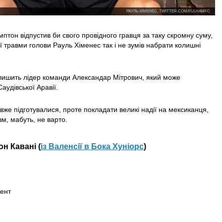
РАУЛЬ ХІМЕНЕС, TWITTER.COM/FULHAMFC
тон відпустив би свого провідного гравця за таку скромну суму,
ї травми голови Рауль Хіменес так і не зумів набрати колишні
лишить лідер команди Александар Мітрович, який може
аудівської Аравії.
 вже підготувалися, проте покладати великі надії на мексиканця,
м, мабуть, не варто.
он Кавані (
із Валенсії в Бока Хуніорс
)
гент