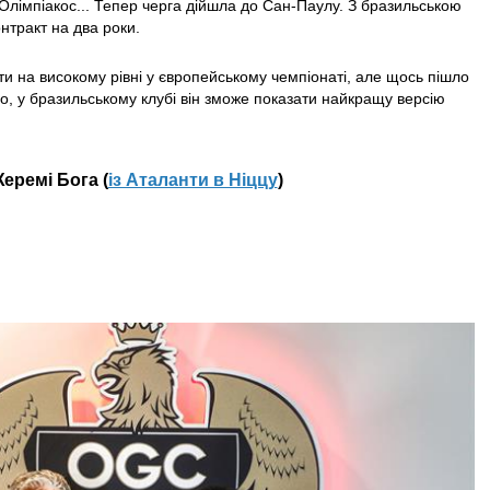
Олімпіакос... Тепер черга дійшла до Сан-Паулу. З бразильською
нтракт на два роки.
ати на високому рівні у європейському чемпіонаті, але щось пішло
во, у бразильському клубі він зможе показати найкращу версію
еремі Бога (
із Аталанти в Ніццу
)