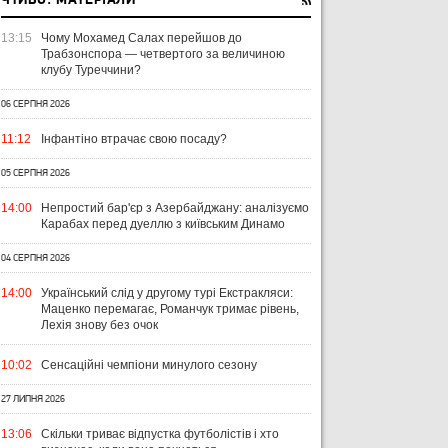
ЧТИВО: МАТЕРІАЛИ
13:15
Чому Мохамед Салах перейшов до
Трабзонспора — четвертого за величиною
клубу Туреччини?
06 СЕРПНЯ 2026
11:12
Інфантіно втрачає свою посаду?
05 СЕРПНЯ 2026
14:00
Непростий бар'єр з Азербайджану: аналізуємо
Карабах перед дуеллю з київським Динамо
04 СЕРПНЯ 2026
14:00
Український слід у другому турі Екстракляси:
Маценко перемагає, Романчук тримає рівень,
Лехія знову без очок
10:02
Сенсаційні чемпіони минулого сезону
27 ЛИПНЯ 2026
13:06
Скільки триває відпустка футболістів і хто