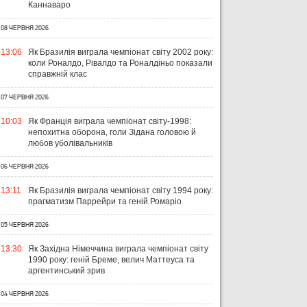
Каннаваро
08 ЧЕРВНЯ 2026
13:06
Як Бразилія виграла чемпіонат світу 2002 року:
коли Роналдо, Рівалдо та Роналдіньо показали
справжній клас
07 ЧЕРВНЯ 2026
10:03
Як Франція виграла чемпіонат світу-1998:
непохитна оборона, голи Зідана головою й
любов уболівальників
06 ЧЕРВНЯ 2026
13:11
Як Бразилія виграла чемпіонат світу 1994 року:
прагматизм Паррейри та геній Ромаріо
05 ЧЕРВНЯ 2026
13:30
Як Західна Німеччина виграла чемпіонат світу
1990 року: геній Бреме, велич Маттеуса та
аргентинський зрив
04 ЧЕРВНЯ 2026