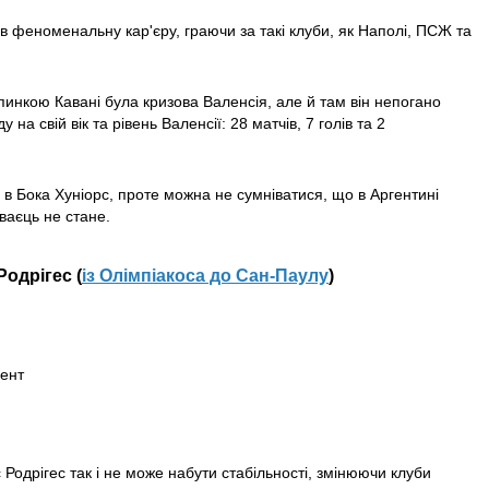
в феноменальну кар'єру, граючи за такі клуби, як Наполі, ПСЖ та
инкою Кавані була кризова Валенсія, але й там він непогано
 на свій вік та рівень Валенсії: 28 матчів, 7 голів та 2
 в Бока Хуніорс, проте можна не сумніватися, що в Аргентині
ваєць не стане.
Родрігес (
із Олімпіакоса до Сан-Паулу
)
гент
 Родрігес так і не може набути стабільності, змінюючи клуби