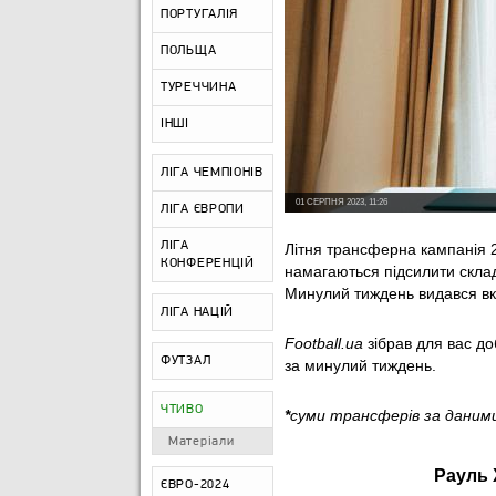
ПОРТУГАЛІЯ
ПОЛЬЩА
ТУРЕЧЧИНА
ІНШІ
ЛІГА ЧЕМПІОНІВ
01 СЕРПНЯ 2023, 11:26
ЛІГА ЄВРОПИ
ЛІГА
Літня трансферна кампанія 2
КОНФЕРЕНЦІЙ
намагаються підсилити склад
Минулий тиждень видався вкр
ЛІГА НАЦІЙ
Football.ua
зібрав для вас до
ФУТЗАЛ
за минулий тиждень.
ЧТИВО
*
суми трансферів за даними
Матеріали
Рауль 
ЄВРО-2024