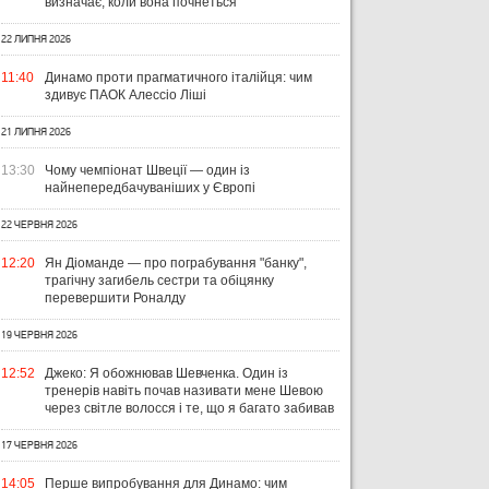
визначає, коли вона почнеться
22 ЛИПНЯ 2026
11:40
Динамо проти прагматичного італійця: чим
здивує ПАОК Алессіо Ліші
21 ЛИПНЯ 2026
13:30
Чому чемпіонат Швеції — один із
найнепередбачуваніших у Європі
22 ЧЕРВНЯ 2026
12:20
Ян Діоманде — про пограбування "банку",
трагічну загибель сестри та обіцянку
перевершити Роналду
19 ЧЕРВНЯ 2026
12:52
Джеко: Я обожнював Шевченка. Один із
тренерів навіть почав називати мене Шевою
через світле волосся і те, що я багато забивав
17 ЧЕРВНЯ 2026
14:05
Перше випробування для Динамо: чим