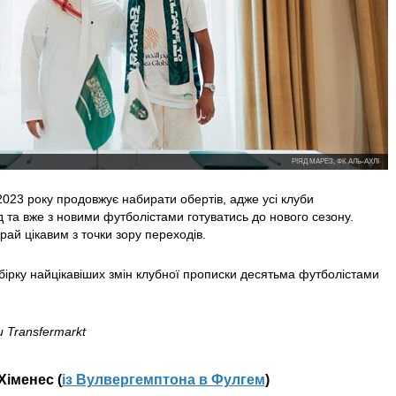
РІЯД МАРЕЗ, ФК АЛЬ-АХЛІ
023 року продовжує набирати обертів, адже усі клуби
 та вже з новими футболістами готуватись до нового сезону.
ай цікавим з точки зору переходів.
бірку найцікавіших змін клубної прописки десятьма футболістами
 Transfermarkt
Хіменес (
із Вулвергемптона в Фулгем
)