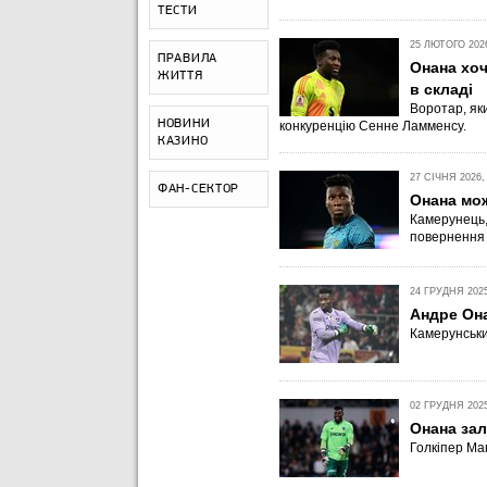
ТЕСТИ
25 ЛЮТОГО 2026
ПРАВИЛА
Онана хоч
ЖИТТЯ
в складі
Воротар, яки
НОВИНИ
конкуренцію Сенне Ламменсу.
КАЗИНО
27 СІЧНЯ 2026,
ФАН-СЕКТОР
Онана мож
Камерунець,
повернення 
24 ГРУДНЯ 2025
Андре Он
Камерунськи
02 ГРУДНЯ 2025
Онана за
Голкіпер Ма