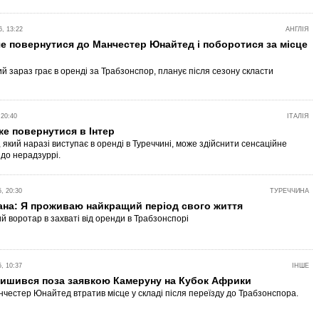
, 13:22
АНГЛІЯ
е повернутися до Манчестер Юнайтед і поборотися за місце
й зараз грає в оренді за Трабзонспор, планує після сезону скласти
 20:40
ІТАЛІЯ
е повернутися в Інтер
 який наразі виступає в оренді в Туреччині, може здійснити сенсаційне
до нерадзуррі.
, 20:30
ТУРЕЧЧИНА
ана: Я проживаю найкращий період свого життя
й воротар в захваті від оренди в Трабзонспорі
, 10:37
ІНШЕ
лишився поза заявкою Камеруну на Кубок Африки
нчестер Юнайтед втратив місце у складі після переїзду до Трабзонспора.