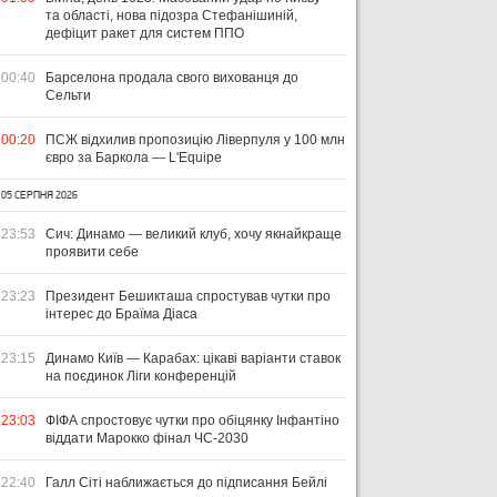
та області, нова підозра Стефанішиній,
дефіцит ракет для систем ППО
00:40
Барселона продала свого вихованця до
Сельти
00:20
ПСЖ відхилив пропозицію Ліверпуля у 100 млн
євро за Баркола — L'Equipe
05 СЕРПНЯ 2026
23:53
Сич: Динамо — великий клуб, хочу якнайкраще
проявити себе
23:23
Президент Бешикташа спростував чутки про
інтерес до Браїма Діаса
23:15
Динамо Київ — Карабах: цікаві варіанти ставок
на поєдинок Ліги конференцій
23:03
ФІФА спростовує чутки про обіцянку Інфантіно
віддати Марокко фінал ЧС-2030
22:40
Галл Сіті наближається до підписання Бейлі