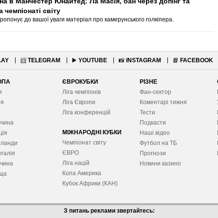
а в Манчестер Юнайтед: Ла Масія, бан через допінг та
а чемпіонаті світу
пропонує до вашої уваги матеріал про камерунського голкіпера.
LAY
📨
TELEGRAM
▶️
YOUTUBE
📸
INSTAGRAM
📘
FACEBOOK
ОПА
ЄВРОКУБКИ
РІЗНЕ
я
Ліга чемпіонів
Фан-сектор
ія
Ліга Європ
и
Коментарі тижня
я
Ліга конференцій
Тести
ччина
Подкасти
МІЖНАРОДНІ КУБКИ
ція
Наші відео
Чемпіонат світу
рланди
Футбол на ТБ
ЄВРО
галія
Прогнози
Ліга націй
ччина
Новини казино
Копа Америка
ща
Кубок Африки (КАН)
З питань реклами звертайтесь: