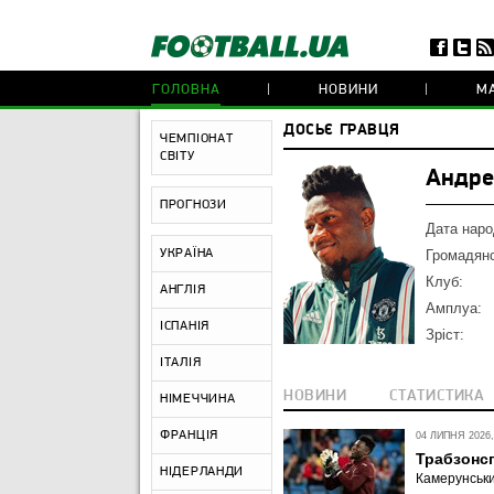
ГОЛОВНА
НОВИНИ
МА
ДОСЬЄ ГРАВЦЯ
ЧЕМПІОНАТ
СВІТУ
Андре
ПРОГНОЗИ
Дата наро
УКРАЇНА
Громадянс
Клуб:
АНГЛІЯ
Амплуа:
ІСПАНІЯ
Зріст:
ІТАЛІЯ
НОВИНИ
СТАТИСТИКА
НІМЕЧЧИНА
ФРАНЦІЯ
04 ЛИПНЯ 2026,
Трабзонс
НІДЕРЛАНДИ
Камерунськи