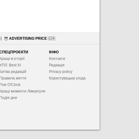
🦉
ADVERTISING PRICE
🇺🇦
СПЕЦПРОЄКТИ
ІНФО
Кращі в історії
Контакти
УПЛ. Best XІ
Редакція
Битва редакцій
Privacy policy
Правила життя
Користувацька угода
Five O'Clock
Кращі моменти Ліверпуля
Подія дня