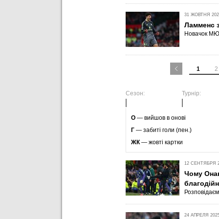
31 ЖОВТНЯ 2025
Ламменс з
Новачок МЮ
1
2
Сезон:
Турнір:
O
— вийшов в онові
Г
— забиті голи (пен.)
ЖК
— жовті картки
12 СЕНТЯБРЯ 20
Чому Она
благодійн
Розповідаєм
24 АПРЕЛЯ 2025