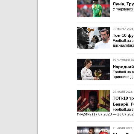
Лунін, Тр
У "червоних 
01 МАРТА 2024,
Топ-10 фу
Football.ua 
дискваліфік
25 ОКТЯБРЯ 202
Народний 
Football.ua
принципи де
24 ИЮЛЯ 2023, 
ТОП-10 тр
Баварії, 
Football.ua 
тиждень (17.07.2023 — 23.07.202
21 ИЮЛЯ 2023, 