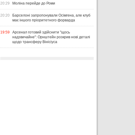
20:29
Моліна перейде до Роми
20:20
Барселоні запропонували Осімгена, але клуб
має іншого пріоритетного форварда
19:59
Арсенал готовий здійснити "щось
надзвичайне": Орнштейн розкрив нові деталі
щодо трансферу Вінісіуса