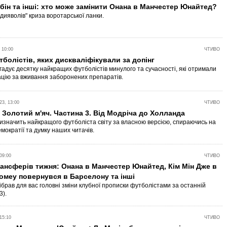
убін та інші: хто може замінити Онана в Манчестер Юнайтед?
дияволів" криза воротарської ланки.
 10:00
ЧТИВО
тболістів, яких дискваліфікували за допінг
згадує десятку найкращих футболістів минулого та сучасності, які отримали
ацію за вживання заборонених препаратів.
3, 13:00
ЧТИВО
Золотий м'яч. Частина 3. Від Модріча до Холланда
 визначить найкращого футболіста світу за власною версією, спираючись на
мократії та думку наших читачів.
09:00
ЧТИВО
ансферів тижня: Онана в Манчестер Юнайтед, Кім Мін Дже в
Ромеу повернувся в Барселону та інші
зібрав для вас головні зміни клубної прописки футболістами за останній
3).
15:10
ЧТИВО