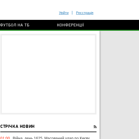
Увійти
Реєстрація
ФУТБОЛ НА ТБ
КОНФЕРЕНЦІЇ
СТРІЧКА НОВИН
01:00
Війна, день 1625. Масований удар по Києву