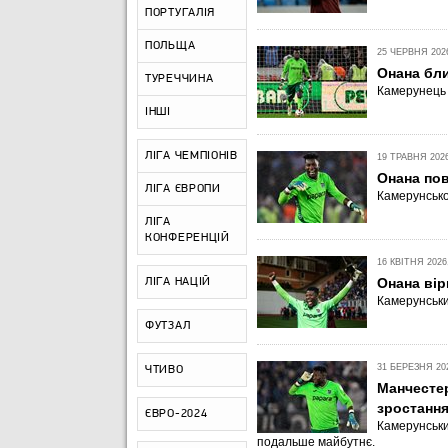
ПОРТУГАЛІЯ
ПОЛЬЩА
25 ЧЕРВНЯ 2026
Онана бли
ТУРЕЧЧИНА
Камерунець 
ІНШІ
ЛІГА ЧЕМПІОНІВ
19 ТРАВНЯ 2026
Онана пов
ЛІГА ЄВРОПИ
Камерунськог
ЛІГА
КОНФЕРЕНЦІЙ
16 КВІТНЯ 2026,
Онана ві
ЛІГА НАЦІЙ
Камерунськи
ФУТЗАЛ
31 БЕРЕЗНЯ 202
ЧТИВО
Манчесте
зростання
ЄВРО-2024
Камерунськи
подальше майбутнє.