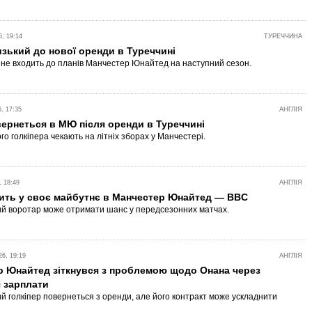
, 19:14
ТУРЕЧЧИНА
зький до нової оренди в Туреччині
не входить до планів Манчестер Юнайтед на наступний сезон.
, 17:35
АНГЛІЯ
ернеться в МЮ після оренди в Туреччині
о голкіпера чекають на літніх зборах у Манчестері.
 18:49
АНГЛІЯ
рить у своє майбутнє в Манчестер Юнайтед — BBC
й воротар може отримати шанс у передсезонних матчах.
6, 19:19
АНГЛІЯ
р Юнайтед зіткнувся з проблемою щодо Онана через
 зарплати
й голкіпер повернеться з оренди, але його контракт може ускладнити