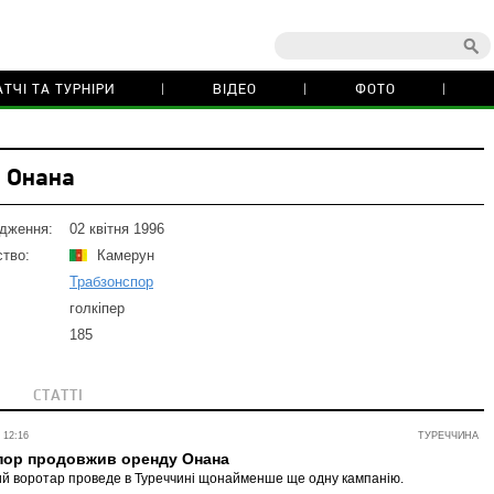
ТЧІ ТА ТУРНІРИ
ВІДЕО
ФОТО
 Онана
дження:
02 квітня 1996
тво:
Камерун
Трабзонспор
голкіпер
185
СТАТТІ
 12:16
ТУРЕЧЧИНА
пор продовжив оренду Онана
й воротар проведе в Туреччині щонайменше ще одну кампанію.