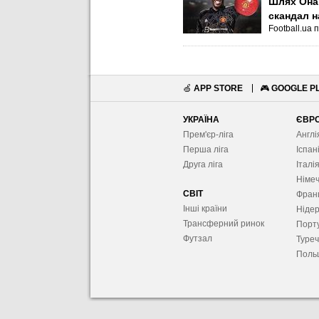
Шлях Онан
скандал н
Football.ua 
🍏
APP STORE
🎮
GOOGLE P
УКРАЇНА
ЄВР
Прем'єр-ліга
Англі
Перша ліга
Іспан
Друга ліга
Італі
Німе
СВІТ
Фран
Інші країни
Ніде
Трансферний ринок
Порту
Футзал
Туре
Поль