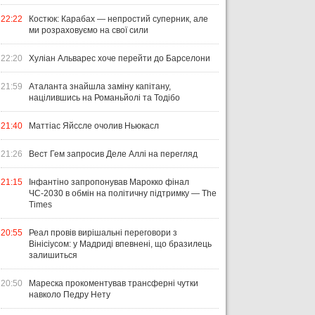
22:22
Костюк: Карабах — непростий суперник, але
ми розраховуємо на свої сили
22:20
Хуліан Альварес хоче перейти до Барселони
21:59
Аталанта знайшла заміну капітану,
націлившись на Романьйолі та Тодібо
21:40
Маттіас Яйссле очолив Ньюкасл
21:26
Вест Гем запросив Деле Аллі на перегляд
21:15
Інфантіно запропонував Марокко фінал
ЧС-2030 в обмін на політичну підтримку — The
Times
20:55
Реал провів вирішальні переговори з
Вінісіусом: у Мадриді впевнені, що бразилець
залишиться
20:50
Мареска прокоментував трансферні чутки
навколо Педру Нету