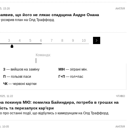
, 15:20
АНГЛІЯ
аявив, що його не лякає спадщина Андре Онана
 розкрив план на Олд Траффорд.
3
4
5
6
7
8
9
10
Команда:
З
— вийшов на заміну
МІН
— зіграні мін.
П
— гольові паси
Г+П
— гол+пас
ЧК
— червоні картки
25, 11:22
ЧТИВО
на покинув МЮ: помилка Байиндира, потреба в грошах на
ість та перезапуск кар'єри
о про останні події, що відбулись з камерунцем на Олд Траффорд.
, 10:05
АНГЛІЯ