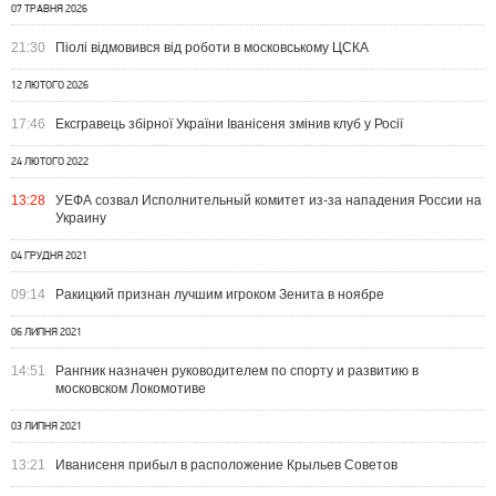
07 ТРАВНЯ 2026
21:30
Піолі відмовився від роботи в московському ЦСКА
12 ЛЮТОГО 2026
17:46
Ексгравець збірної України Іванісеня змінив клуб у Росії
24 ЛЮТОГО 2022
13:28
УЕФА созвал Исполнительный комитет из-за нападения России на
Украину
04 ГРУДНЯ 2021
09:14
Ракицкий признан лучшим игроком Зенита в ноябре
06 ЛИПНЯ 2021
14:51
Рангник назначен руководителем по спорту и развитию в
московском Локомотиве
03 ЛИПНЯ 2021
13:21
Иванисеня прибыл в расположение Крыльев Советов