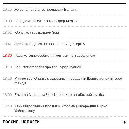
19:15
Жирона не планує продавати Ваната
19:00
Баєр домовився про трансфер Медіни
18:51
Юрченко став гравцем Зорі
18:47
Зіркзе погодився на повернення до Серії А
18:30
Родрі узгодив особистий контракт із Барселоною
18:19
Борнмут оголосив про трансфер Хуанлу
18:16
Манчестер Юнайтед відмовився продавати Шешко попри інтерес
грандів
18:00
Ексзірка Мілана та Челсі інвестує в англійський футбол
17:48
Каннаваро заявив про витік інформації всередині збірної
Узбекистану
РОССИЯ. НОВОСТИ