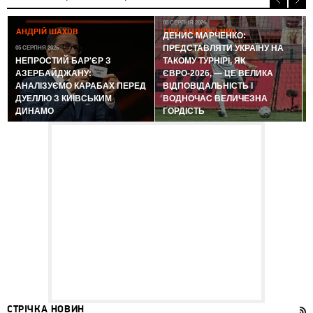
05 СЕРПНЯ 2026
АНДРІЙ ШАХОВ
ГЛІБ АНДРУСЕНКО
ДЕНИС МАРЧЕНКО:
ПРЕДСТАВЛЯТИ УКРАЇНУ НА
05 СЕРПНЯ 2026
0
НЕПРОСТИЙ БАР'ЄР З
ТАКОМУ ТУРНІРІ, ЯК
АЗЕРБАЙДЖАНУ:
ЄВРО-2026, — ЦЕ ВЕЛИКА
АНАЛІЗУЄМО КАРАБАХ ПЕРЕД
ВІДПОВІДАЛЬНІСТЬ І
ДУЕЛЛЮ З КИЇВСЬКИМ
ВОДНОЧАС ВЕЛИЧЕЗНА
ДИНАМО
ГОРДІСТЬ
СТРІЧКА НОВИН