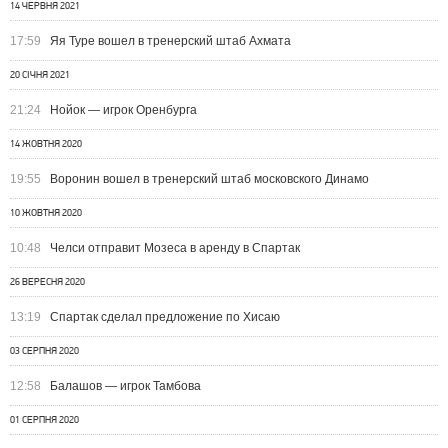
14 ЧЕРВНЯ 2021
17:59
Яя Туре вошел в тренерский штаб Ахмата
20 СІЧНЯ 2021
21:24
Нойок — игрок Оренбурга
14 ЖОВТНЯ 2020
19:55
Воронин вошел в тренерский штаб московского Динамо
10 ЖОВТНЯ 2020
10:48
Челси отправит Мозеса в аренду в Спартак
26 ВЕРЕСНЯ 2020
13:19
Спартак сделал предложение по Хисаю
03 СЕРПНЯ 2020
12:58
Балашов — игрок Тамбова
01 СЕРПНЯ 2020