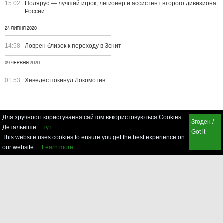
15:02
Полярус — лучший игрок, легионер и ассистент второго дивизиона
России
24 ЛИПНЯ 2020
14:58
Ловрен близок к переходу в Зенит
09 ЧЕРВНЯ 2020
01:53
Хеведес покинул Локомотив
Для зручності користування сайтом використовуються Cookies.
Згоден /
Детальніше
тут
Got it
This website uses cookies to ensure you get the best experience on
our website.
Learn more