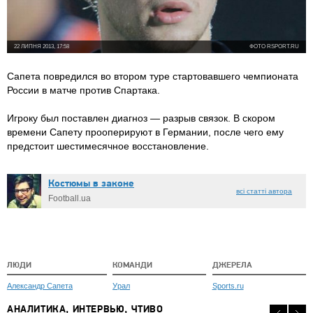
22 ЛИПНЯ 2013, 17:58
ФОТО RSPORT.RU
Сапета повредился во втором туре стартовавшего чемпионата
России в матче против Спартака.
Игроку был поставлен диагноз — разрыв связок. В скором
времени Сапету прооперируют в Германии, после чего ему
предстоит шестимесячное восстановление.
Костюмы в законе
всі статті автора
Football.ua
ЛЮДИ
КОМАНДИ
ДЖЕРЕЛА
Александр Сапета
Урал
Sports.ru
АНАЛИТИКА, ИНТЕРВЬЮ, ЧТИВО