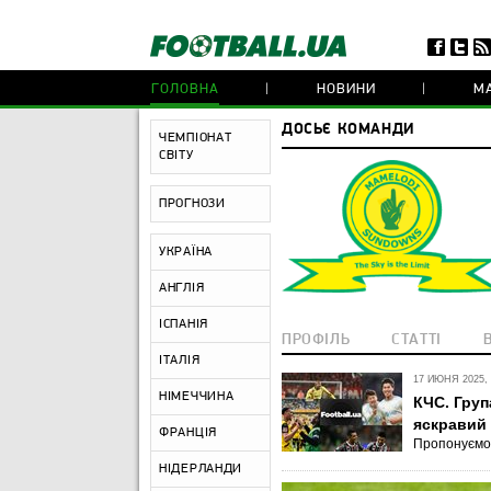
ГОЛОВНА
НОВИНИ
МА
ДОСЬЄ КОМАНДИ
ЧЕМПІОНАТ
СВІТУ
ПРОГНОЗИ
УКРАЇНА
АНГЛІЯ
ІСПАНІЯ
ПРОФІЛЬ
СТАТТІ
ІТАЛІЯ
17 ИЮНЯ 2025, 
НІМЕЧЧИНА
КЧС. Груп
яскравий
ФРАНЦІЯ
Пропонуємо 
НІДЕРЛАНДИ