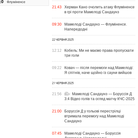
:0
Флуміненсе
21:43
Херман Кано очолить атаку Флуміненсе
в грі проти Мамелоді Сандаунз
09:30
Мамелоді Сандаунз — Флуміненсе.
Напередодні
22 ЧЕРВНЯ 2025
12:12
Кобель: Ми не маємо права пропускати
три голи
09:22
Ковач — після перемоги над Мамелоді:
Я спітнів, наче щойно із сауни вийшов
21 ЧЕРВНЯ 2025
21:56
Мамелоді Сандаунз — Боруссія Д
3:4 Відео голів та огляд матчу КЧС-2025
21:00
Боруссія Д у гольові перестрілці
втримала перемогу над Мамелоді
Сандаунз
07:45
Мамелоді Сандаунз — Боруссія