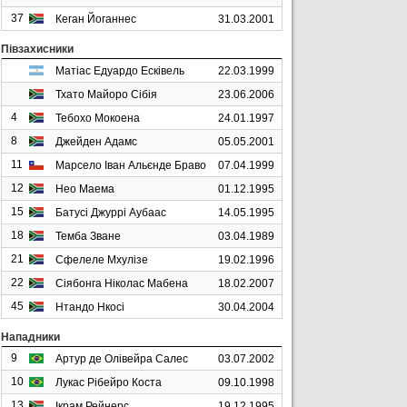
37
Кеган Йоганнес
31.03.2001
Півзахисники
Матіас Едуардо Есківель
22.03.1999
Тхато Майоро Сібія
23.06.2006
4
Тебохо Мокоена
24.01.1997
8
Джейден Адамс
05.05.2001
11
Марсело Іван Альєнде Браво
07.04.1999
12
Нео Маема
01.12.1995
15
Батусі Джуррі Аубаас
14.05.1995
18
Темба Зване
03.04.1989
21
Сфелеле Мхулізе
19.02.1996
22
Сіябонга Ніколас Мабена
18.02.2007
45
Нтандо Нкосі
30.04.2004
Нападники
9
Артур де Олівейра Салес
03.07.2002
10
Лукас Рібейро Коста
09.10.1998
13
Ікрам Рейнерс
19.12.1995