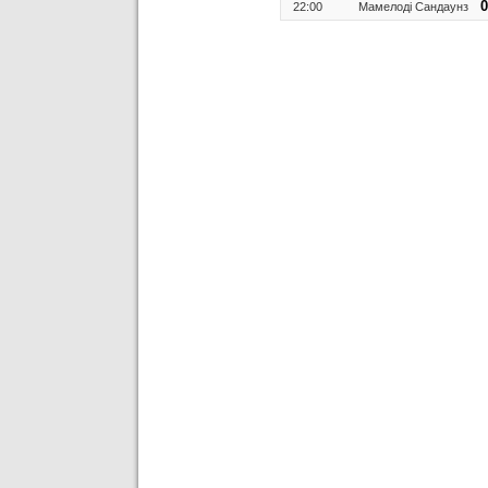
0
22:00
Мамелоді Сандаунз