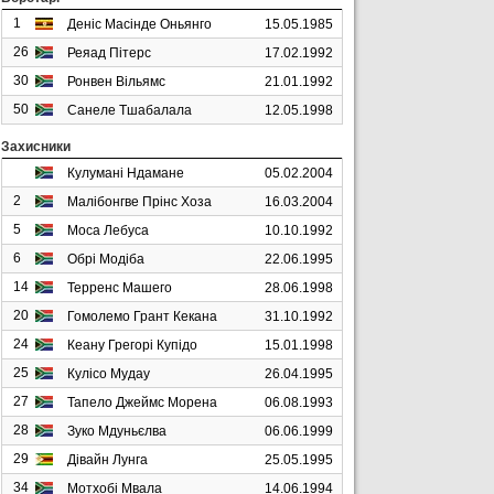
1
Деніс Масінде Оньянго
15.05.1985
26
Реяад Пітерс
17.02.1992
30
Ронвен Вільямс
21.01.1992
50
Санеле Тшабалала
12.05.1998
Захисники
Кулумані Ндамане
05.02.2004
2
Малібонгве Прінс Хоза
16.03.2004
5
Моса Лебуса
10.10.1992
6
Обрі Модіба
22.06.1995
14
Терренс Машего
28.06.1998
20
Гомолемо Грант Кекана
31.10.1992
24
Кеану Грегорі Купідо
15.01.1998
25
Кулісо Мудау
26.04.1995
27
Тапело Джеймс Морена
06.08.1993
28
Зуко Мдуньєлва
06.06.1999
29
Дівайн Лунга
25.05.1995
34
Мотхобі Мвала
14.06.1994