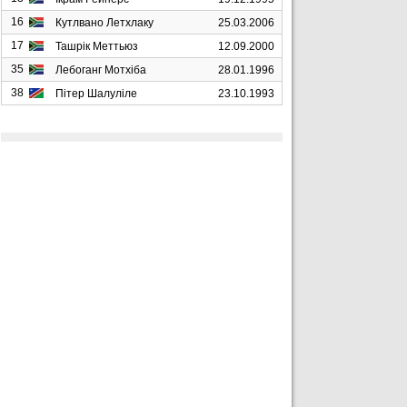
16
Кутлвано Летхлаку
25.03.2006
17
Ташрік Меттьюз
12.09.2000
35
Лебоганг Мотхіба
28.01.1996
38
Пітер Шалуліле
23.10.1993