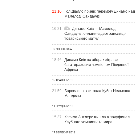
21:10
Гол Діалло приніс перемогу Динамо над
Мамелоді Сандаунз
16:21
Динамо Київ — Мамелоді
Сандаунз: онлайн-відеотрансляція
товариського матчу
10 ЛИПНЯ 2024
18:46
Динамо Київ на зборах зіграє з
багаторазовим чемпіоном Південної
Африки
16 ТРАВНЯ 2018
21:59
Барселона выиграла Кубок Нельсона
Манделы
11 ГРУДНЯ 2016
15:37
Касима Антлерс вышла в полуфинал
Клубного чемпионата мира
17 ВЕРЕСНЯ 2016