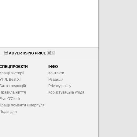
🦉
ADVERTISING PRICE
🇺🇦
СПЕЦПРОЄКТИ
ІНФО
Кращі в історії
Контакти
УПЛ. Best XІ
Редакція
Битва редакцій
Privacy policy
Правила життя
Користувацька угода
Five O'Clock
Кращі моменти Ліверпуля
Подія дня