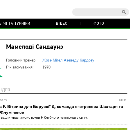
ТЧІ ТА ТУРНІРИ
ВІДЕО
ФОТО
Мамелоді Сандаунз
Головний тренер:
Жозе Мігел Азеведу Кардозу
Рік заснування:
1970
ВІДЕО
10:53
ІНШЕ
а F. Вітрина для Боруссії Д, команда екстренера Шахтаря та
 Флуміненсе
вашій увазі анонс групи F Клубного чемпіонату світу.