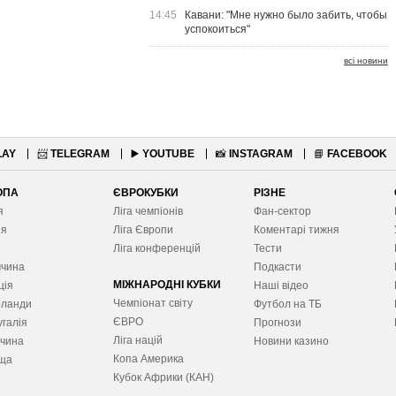
14:45
Кавани: "Мне нужно было забить, чтобы
успокоиться"
всі новини
LAY
📨
TELEGRAM
▶️
YOUTUBE
📸
INSTAGRAM
📘
FACEBOOK
ОПА
ЄВРОКУБКИ
РІЗНЕ
я
Ліга чемпіонів
Фан-сектор
ія
Ліга Європ
и
Коментарі тижня
я
Ліга конференцій
Тести
ччина
Подкасти
МІЖНАРОДНІ КУБКИ
ція
Наші відео
Чемпіонат світу
рланди
Футбол на ТБ
ЄВРО
галія
Прогнози
Ліга націй
ччина
Новини казино
Копа Америка
ща
Кубок Африки (КАН)