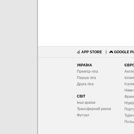
🍏
APP STORE
🎮
GOOGLE P
УКРАЇНА
ЄВР
Прем'єр-ліга
Англі
Перша ліга
Іспан
Друга ліга
Італі
Німе
СВІТ
Фран
Інші країни
Ніде
Трансферний ринок
Порту
Футзал
Туре
Поль