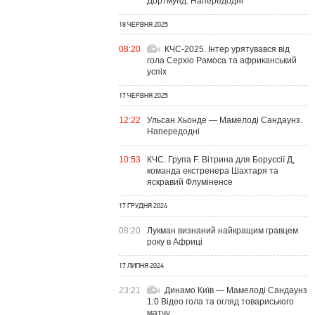
Дортмунд. Напередодні
18 ЧЕРВНЯ 2025
08:20
КЧС-2025. Інтер урятувався від
гола Серхіо Рамоса та африканський
успіх
17 ЧЕРВНЯ 2025
12:22
Ульсан Хьонде — Мамелоді Сандаунз.
Напередодні
10:53
КЧС. Група F. Вітрина для Боруссії Д,
команда екстренера Шахтаря та
яскравий Флуміненсе
17 ГРУДНЯ 2024
08:20
Лукман визнаний найкращим гравцем
року в Африці
17 ЛИПНЯ 2024
23:21
Динамо Київ — Мамелоді Сандаунз
1:0 Відео гола та огляд товариського
матчу