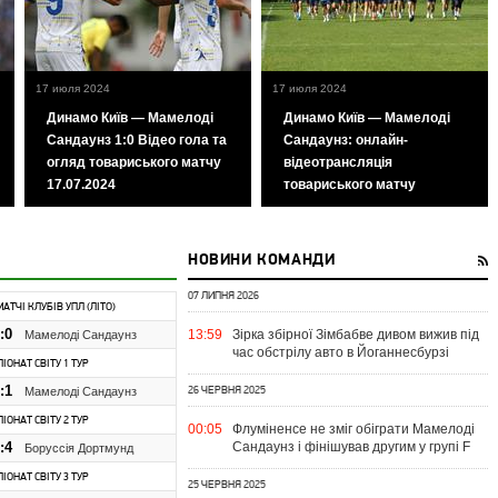
17 июля 2024
17 июля 2024
Динамо Київ — Мамелоді
Динамо Київ — Мамелоді
Сандаунз 1:0 Відео гола та
Сандаунз: онлайн-
огляд товариського матчу
відеотрансляція
17.07.2024
товариського матчу
НОВИНИ КОМАНДИ
07 ЛИПНЯ 2026
МАТЧІ КЛУБІВ УПЛ (ЛІТО)
:0
13:59
Зірка збірної Зімбабве дивом вижив під
Мамелоді Сандаунз
час обстрілу авто в Йоганнесбурзі
ІОНАТ СВІТУ 1 ТУР
:1
Мамелоді Сандаунз
26 ЧЕРВНЯ 2025
ІОНАТ СВІТУ 2 ТУР
00:05
Флуміненсе не зміг обіграти Мамелоді
:4
Сандаунз і фінішував другим у групі F
Боруссія Дортмунд
ІОНАТ СВІТУ 3 ТУР
25 ЧЕРВНЯ 2025