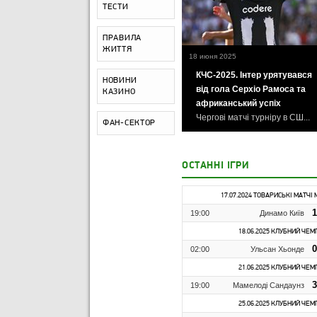
ТЕСТИ
ПРАВИЛА
ЖИТТЯ
18 июня 2025
КЧС-2025. Інтер урятувався
НОВИНИ
від гола Серхіо Рамоса та
КАЗИНО
африканський успіх
Чергові матчі турніру в СШ...
ФАН-СЕКТОР
ОСТАННІ ІГРИ
17.07.2024 ТОВАРИСЬКІ МАТЧІ 
1
19:00
Динамо Київ
18.06.2025 КЛУБНИЙ ЧЕМП
0
02:00
Ульсан Хьонде
21.06.2025 КЛУБНИЙ ЧЕМП
3
19:00
Мамелоді Сандаунз
25.06.2025 КЛУБНИЙ ЧЕМП