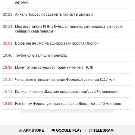
автобусі
20:23
Анхель Торрес продовжить кар’єру в Бразилії
20:14
Міллволл вибив КПР з Кубка англійської ліги завдяки чотирьом
сейвам у серії пенальті
20:03
Буковина не змогла відкоркувати ворота Оболоні
19:40
Трубін хоче залишити Бенфіку
19:39
Маунт отримав чергову травму у матчі з ПСЖ
19:20
Челсі хоче отримати за Енцо Фернандеса понад £117 млн
19:19
Колишній вінгер Шахтаря продовжить кар'єру в Чемпіоншипі
18:59
Ноттінгем Форест узгодив трансфер Діоманде за 40 млн євро
🍏
APP STORE
🎮
GOOGLE PLAY
📨
TELEGRAM