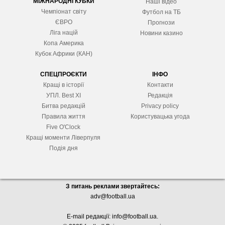
МІЖНАРОДНІ КУБКИ
Наші відео
Чемпіонат світу
Футбол на ТБ
ЄВРО
Прогнози
Ліга націй
Новини казино
Копа Америка
Кубок Африки (КАН)
СПЕЦПРОЄКТИ
ІНФО
Кращі в історії
Контакти
УПЛ. Best XІ
Редакція
Битва редакцій
Privacy policy
Правила життя
Користувацька угода
Five O'Clock
Кращі моменти Ліверпуля
Подія дня
З питань реклами звертайтесь:
adv@football.ua
E-mail редакції:
info@football.ua
.