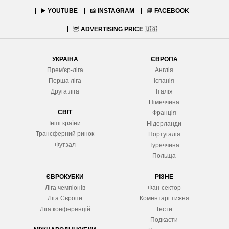
▶️
YOUTUBE
📸
INSTAGRAM
📘
FACEBOOK
🦉
ADVERTISING PRICE
🇺🇦
УКРАЇНА
ЄВРОПА
Прем'єр-ліга
Англія
Перша ліга
Іспанія
Друга ліга
Італія
Німеччина
СВІТ
Франція
Інші країни
Нідерланди
Трансферний ринок
Португалія
Футзал
Туреччина
Польща
ЄВРОКУБКИ
РІЗНЕ
Ліга чемпіонів
Фан-сектор
Ліга Європ
и
Коментарі тижня
Ліга конференцій
Тести
Подкасти