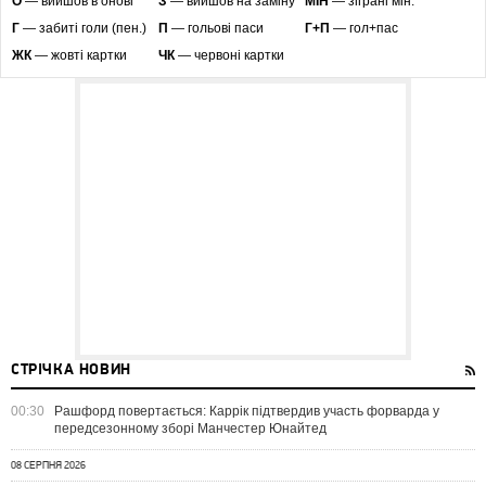
O
— вийшов в онові
З
— вийшов на заміну
МІН
— зіграні мін.
Г
— забиті голи (пен.)
П
— гольові паси
Г+П
— гол+пас
ЖК
— жовті картки
ЧК
— червоні картки
СТРІЧКА НОВИН
00:30
Рашфорд повертається: Каррік підтвердив участь форварда у
передсезонному зборі Манчестер Юнайтед
08 СЕРПНЯ 2026