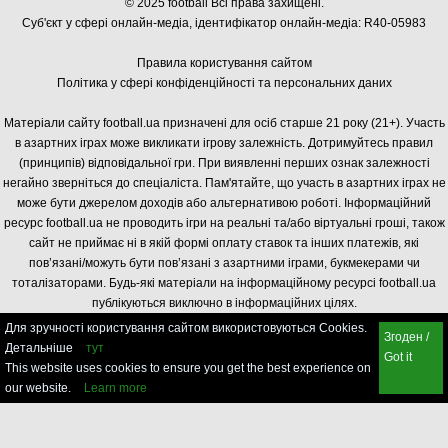
© 2025 football Всі права захищені.
Суб'єкт у сфері онлайн-медіа, і
дентифікатор онлайн-медіа: R40-05983
Правила користування сайтом
Політика у сфері конфіденційності та персональних даних
Матеріали сайту football.ua призначені для осіб старше 21 року (21+). Участь
в азартних іграх може викликати ігрову залежність. Дотримуйтесь правил
(принципів) відповідальної гри. При виявленні перших ознак залежності
негайно зверніться до спеціаліста. Пам'ятайте, що участь в азартних іграх не
може бути джерелом доходів або альтернативою роботі. Інформаційний
ресурс football.ua не проводить ігри на реальні та/або віртуальні гроші, також
сайт не приймає ні в якій формі оплату ставок та інших платежів, які
пов’язані/можуть бути пов’язані з азартними іграми, букмекерами чи
тоталізаторами. Будь-які матеріали на інформаційному ресурсі football.ua
публікуються виключно в інформаційних цілях.
Для зручності користування сайтом використовуються Cookies.
Згоден /
Детальніше
тут
Got it
This website uses cookies to ensure you get the best experience on
our website.
Learn more