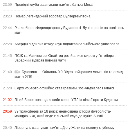
23:59
Провідні клуби вшанували пам'ять батька Мессі
23:23
Помер легендарний воротар Вулвергемптона
22:44
Реал обіграв Ференцварош у Будапешті: Лунін провів на полі весь
матч
22:28
Абердін підсилив атаку: клуб підписав бельгійського універсала
21:45
ПСЖ та Манчестер Юнайтед розійшлися миром у Гетеборзі:
Забарний відіграв повний матч
21:40
Буковина — Оболонь 0:0 Відео найкращих моментів та огляд
матчу УПЛ
21:20
Серхі Роберто офіційно став гравцем Лос-Анджелес Гелаксі
21:02
Лівий Берег почав для себе сезон УПЛ із нічиєї проти Кудрівки
20:59
39 трансферів за 18 років: неймовірна історія футболіста-
мандрівника, який веде сільський клуб до Кубка Англії
20:40
Ліверпуль вшанував пам’ять Діогу Жоти на новому клубному