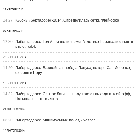
11 КВІТНЯ 2014
14:27
Кубок Либертадорес-2014. Определилась сетка плей-офф
09 КВІТНЯ 2014
12:30
Либертадорес. Гол Адриано не помог Атлетико Паранаэнсе выйти
в плей-офф
28 БЕРЕЗНЯ 2014
14:20
Либертадорес. Важнейшая победа Лануса, потеря Сан-Лоренсо,
феерия в Перу
19 БЕРЕЗНЯ 2014
14:32
Либертадорес. Сантос Лагуна в полушаге от выхода в плей-офф,
Насьональ — от вылета
21 ЛЮТОГО 2014
08:20
Либертадорес. Минимальные победы хозяев
14 ЛЮТОГО 2014