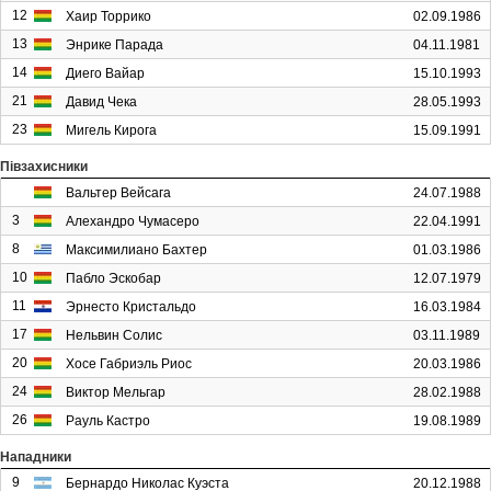
12
Хаир Торрико
02.09.1986
13
Энрике Парада
04.11.1981
14
Диего Вайар
15.10.1993
21
Давид Чека
28.05.1993
23
Мигель Кирога
15.09.1991
Півзахисники
Вальтер Вейсага
24.07.1988
3
Алехандро Чумасеро
22.04.1991
8
Максимилиано Бахтер
01.03.1986
10
Пабло Эскобар
12.07.1979
11
Эрнесто Кристальдо
16.03.1984
17
Нельвин Солис
03.11.1989
20
Хосе Габриэль Риос
20.03.1986
24
Виктор Мельгар
28.02.1988
26
Рауль Кастро
19.08.1989
Нападники
9
Бернардо Николас Куэста
20.12.1988