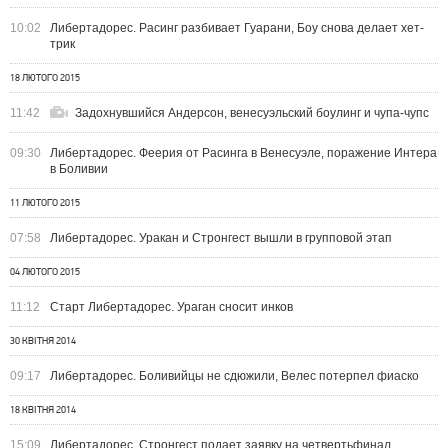
10:02
Либертадорес. Расинг разбивает Гуарани, Боу снова делает хет-
трик
18 ЛЮТОГО 2015
11:42
Задохнувшийся Андерсон, венесуэльский боулинг и чупа-чупс
09:30
Либертадорес. Феерия от Расинга в Венесуэле, поражение Интера
в Боливии
11 ЛЮТОГО 2015
07:58
Либертадорес. Уракан и Стронгест вышли в групповой этап
04 ЛЮТОГО 2015
11:12
Старт Либертадорес. Ураган сносит инков
30 КВІТНЯ 2014
09:17
Либертадорес. Боливийцы не сдюжили, Велес потерпел фиаско
18 КВІТНЯ 2014
15:09
Либертадорес. Стронгест подает заявку на четвертьфинал