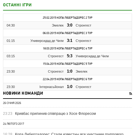
ОСТАННІ ІГРИ
25.02.2015 КОПА ЛІБЕРТАДОРЕС 2 ТУР
3:0
04:30
Эмелек
Стронгест
06.03.2015 КОПА ЛІБЕРТАДОРЕС 3 ТУР
3:1
01:15
Универсидад де Чили
Стронгест
18.03.2015 КОПА ЛІБЕРТАДОРЕС 4 ТУР
5:3
03:15
Стронгест
Универсидад де Чили
15.04.2015 КОПА ЛІБЕРТАДОРЕС 5 ТУР
1:0
23:30
Стронгест
Эмелек
22.04.2015 КОПА ЛІБЕРТАДОРЕС 6 ТУР
1:0
23:30
Інтернасьйонал
Стронгест
НОВИНИ КОМАНДИ
26 СІЧНЯ 2026
23:23
Кривбас припинив співпрацю з Хосе Флоресом
24 ЛЮТОГО 2017
16:28
Копа Либертадорес: Стали известны все участники группового