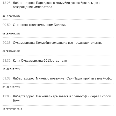
13:25
Либертадорес. Партидасо в Колумбии, успех бразильцев и
возвращение Императора
23 ГРУДНЯ 2013
00:50
Стронгест стал чемпионом Боливии
08 СЕРПНЯ 2013
20:38
Судамерикана. Колумбия сохранила все представительство
01 СЕРПНЯ 2013
23:32
Копа Судамерикана-2013: старт дан
18 КВІТНЯ 2013
09:33
Либертадорес. Минейро позволяет Сан-Паулу пройти в плей-офф
05 КВІТНЯ 2013
12:05
Либертадорес. Насьональ врывается в плей-офф и берет с собой
Боку
14 БЕРЕЗНЯ 2013