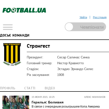
Увійти
Реєстрація
ДОСЬЄ КОМАНДИ
Стронгест
Президент:
Сесар Салинас Синка
Головний тренер:
Нестор Кравиотто
Стадіон:
Эстадио Эрнандо Силес
Рік заснування:
1908
ПРОФІЛЬ
СТАТТІ
ВІДЕО
15 ИЮНЯ 2015, 19:25
АЛЕКС МАННАНОВ
Герилья: Боливия
В связи с очередным розыгрышем Копа Америка