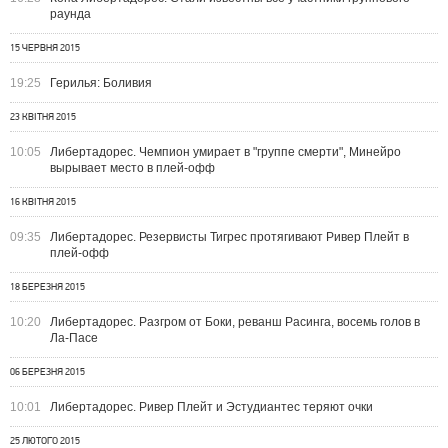
раунда
15 ЧЕРВНЯ 2015
19:25
Герилья: Боливия
23 КВІТНЯ 2015
10:05
Либертадорес. Чемпион умирает в "группе смерти", Минейро
вырывает место в плей-офф
16 КВІТНЯ 2015
09:35
Либертадорес. Резервисты Тигрес протягивают Ривер Плейт в
плей-офф
18 БЕРЕЗНЯ 2015
10:20
Либертадорес. Разгром от Боки, реванш Расинга, восемь голов в
Ла-Пасе
06 БЕРЕЗНЯ 2015
10:01
Либертадорес. Ривер Плейт и Эстудиантес теряют очки
25 ЛЮТОГО 2015