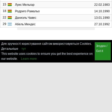
15
Луис Мельгар
22.02.1983
18
Родриго Рамальо
14.10.1990
22
Даниэль Чавес
13.01.1990
29
Абель Мендес
27.10.1992
Для зручності користування сайтом використовуються Cookies.
Згоден /
Детальніше
тут
Got it
This website uses cookies to ensure you get the best experience on
our website.
Learn more