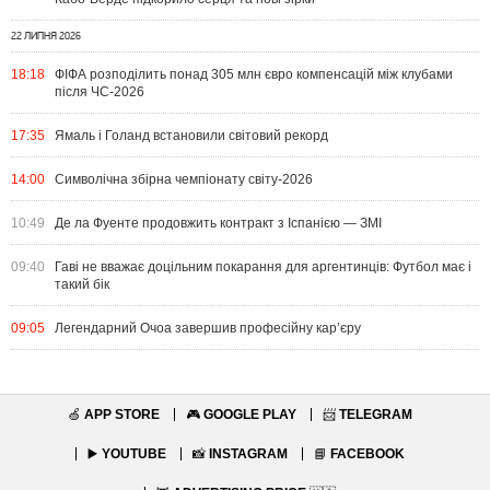
22 ЛИПНЯ 2026
18:18
ФІФА розподілить понад 305 млн євро компенсацій між клубами
після ЧС-2026
17:35
Ямаль і Голанд встановили світовий рекорд
14:00
Символічна збірна чемпіонату світу-2026
10:49
Де ла Фуенте продовжить контракт з Іспанією — ЗМІ
09:40
Гаві не вважає доцільним покарання для аргентинців: Футбол має і
такий бік
09:05
Легендарний Очоа завершив професійну кар’єру
🍏
APP STORE
🎮
GOOGLE PLAY
📨
TELEGRAM
▶️
YOUTUBE
📸
INSTAGRAM
📘
FACEBOOK