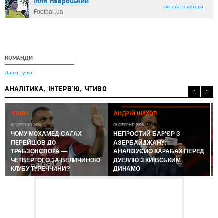
Ілля Навроцький
всі статті автора
Football.ua
КОМАНДИ
Данія
Туніс
АНАЛІТИКА, ІНТЕРВ'Ю, ЧТИВО
0
ЧТИВО
АНДРІЙ ШАХОВ
07 СЕРПНЯ 2026
05 СЕРПНЯ 2026
ЧОМУ МОХАМЕД САЛАХ
НЕПРОСТИЙ БАР'ЄР З
ПЕРЕЙШОВ ДО
АЗЕРБАЙДЖАНУ:
ТРАБЗОНСПОРА —
АНАЛІЗУЄМО КАРАБАХ ПЕРЕД
ЧЕТВЕРТОГО ЗА ВЕЛИЧИНОЮ
ДУЕЛЛЮ З КИЇВСЬКИМ
КЛУБУ ТУРЕЧЧИНИ?
ДИНАМО