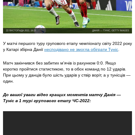
22 ЛИСТОПАДА 2022, 19:15
ДАНІЯ — ТУНІС, GETTY IMAGES
У матчі першого туру групового етапу чемпіонату світу 2022 року
у Катарі збірна Данії
несподівано не змогла обіграти Туніс
.
Матч закінчився без забитих м'ячів із рахунком 0:0. Якщо
коротко пройтися статистикою, то в обох команд по 12 ударів.
При цьому у данців було шість ударів у ствір воріт, а у тунісців —
один.
До вашої уваги відео кращих моментів матчу Данія —
Туніс в 1 турі групового етапу ЧС-2022: