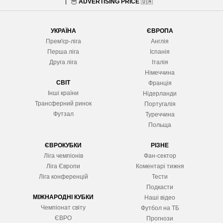
🦉
ADVERTISING PRICE
🇺🇦
УКРАЇНА
ЄВРОПА
Прем'єр-ліга
Англія
Перша ліга
Іспанія
Друга ліга
Італія
Німеччина
СВІТ
Франція
Інші країни
Нідерланди
Трансферний ринок
Португалія
Футзал
Туреччина
Польща
ЄВРОКУБКИ
РІЗНЕ
Ліга чемпіонів
Фан-сектор
Ліга Європ
и
Коментарі тижня
Ліга конференцій
Тести
Подкасти
МІЖНАРОДНІ КУБКИ
Наші відео
Чемпіонат світу
Футбол на ТБ
ЄВРО
Прогнози