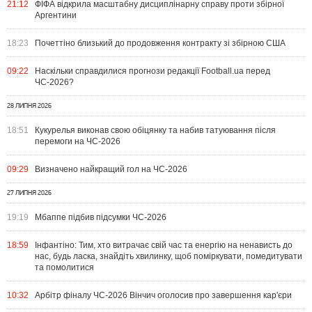
21:12
ФІФА відкрила масштабну дисциплінарну справу проти збірної
Аргентини
18:23
Почеттіно близький до продовження контракту зі збірною США
09:22
Наскільки справдилися прогнози редакції Football.ua перед
ЧС-2026?
28 ЛИПНЯ 2026
18:51
Кукурелья виконав свою обіцянку та набив татуювання після
перемоги на ЧС-2026
09:29
Визначено найкращий гол на ЧС-2026
27 ЛИПНЯ 2026
19:19
Мбаппе підбив підсумки ЧС-2026
18:59
Інфантіно: Тим, хто витрачає свій час та енергію на ненависть до
нас, будь ласка, знайдіть хвилинку, щоб поміркувати, помедитувати
та помолитися
10:32
Арбітр фіналу ЧС-2026 Вінчич оголосив про завершення кар'єри