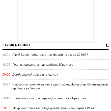
СТРІЧКА НОВИН
10:21
Лівий Берег представив нові форми на сезон-2026/27
10:05
Реал придивляється до капітана Ювентуса
09:50
Домбровський завершив кар’єру
09:37
Ньюкасл остаточно зачинив двері перед Манчестер Юнайтед, який
прийшов за Голлом
09:19
Ельче оголосив про перехід Буонанотте з Брайтона
09:05
Моурінью почав запроваджувати суворі стандарти в Реалі