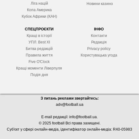
Ліга націй
Новини казино
Копа Америка
Кубок Африки (КАН)
СПЕЦПРОЄКТИ
ІНФО
Кращі в історії
Контакти
УПЛ. Best XІ
Редакція
Битва редакцій
Privacy policy
Правила життя
Користувацька угода
Five O'Clock
Кращі моменти Ліверпуля
Подія дня
З питань реклами звертайтесь:
adv@football.ua
E-mail редакції:
info@football.ua
.
© 2025 football Всі права захищені.
Суб'єкт у сфері онлайн-медіа, і
дентифікатор онлайн-медіа: R40-05983