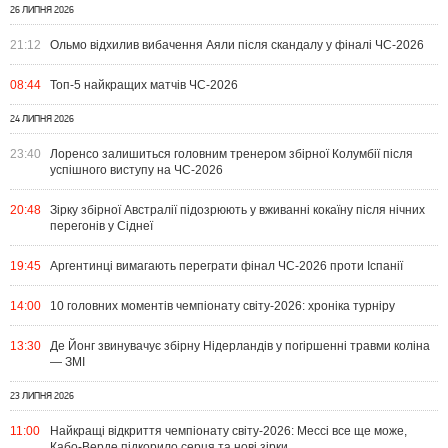
26 ЛИПНЯ 2026
21:12
Ольмо відхилив вибачення Аяли після скандалу у фіналі ЧС-2026
08:44
Топ-5 найкращих матчів ЧС-2026
24 ЛИПНЯ 2026
23:40
Лоренсо залишиться головним тренером збірної Колумбії після
успішного виступу на ЧС-2026
20:48
Зірку збірної Австралії підозрюють у вживанні кокаїну після нічних
перегонів у Сіднеї
19:45
Аргентинці вимагають переграти фінал ЧС-2026 проти Іспанії
14:00
10 головних моментів чемпіонату світу-2026: хроніка турніру
13:30
Де Йонг звинувачує збірну Нідерландів у погіршенні травми коліна
— ЗМІ
23 ЛИПНЯ 2026
11:00
Найкращі відкриття чемпіонату світу-2026: Мессі все ще може,
Кабо-Верде підкорило серця та нові зірки