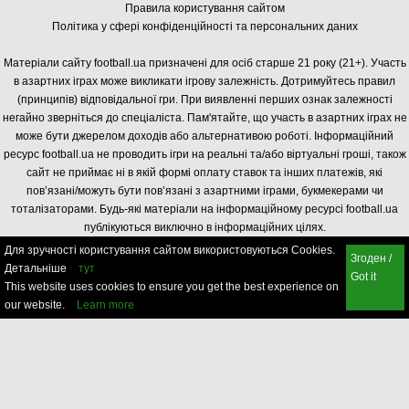
Правила користування сайтом
Політика у сфері конфіденційності та персональних даних
Матеріали сайту football.ua призначені для осіб старше 21 року (21+). Участь
в азартних іграх може викликати ігрову залежність. Дотримуйтесь правил
(принципів) відповідальної гри. При виявленні перших ознак залежності
негайно зверніться до спеціаліста. Пам'ятайте, що участь в азартних іграх не
може бути джерелом доходів або альтернативою роботі. Інформаційний
ресурс football.ua не проводить ігри на реальні та/або віртуальні гроші, також
сайт не приймає ні в якій формі оплату ставок та інших платежів, які
пов’язані/можуть бути пов’язані з азартними іграми, букмекерами чи
тоталізаторами. Будь-які матеріали на інформаційному ресурсі football.ua
публікуються виключно в інформаційних цілях.
Для зручності користування сайтом використовуються Cookies.
Згоден /
Детальніше
тут
Got it
This website uses cookies to ensure you get the best experience on
our website.
Learn more