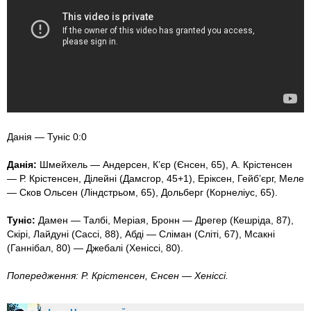
Данія — Туніс 0:0
Данія:
Шмейхель — Андерсен, К’єр (Єнсен, 65), А. Крістенсен
— Р. Крістенсен, Ділейні (Дамсгор, 45+1), Еріксен, Гейб’єрг, Меле
— Сков Ольсен (Ліндстрьом, 65), Дольберг (Корнеліус, 65).
Туніс:
Дамен — Талбі, Меріая, Бронн — Дрегер (Кешріда, 87),
Скірі, Лайдуні (Сассі, 88), Абді — Сліман (Сліті, 67), Мсакні
(Ганнібал, 80) — Джебалі (Хеніссі, 80).
Попередження: Р. Крістенсен, Єнсен — Хеніссі.