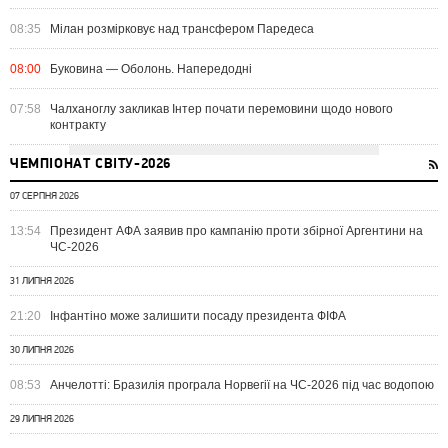
08:35
Мілан розмірковує над трансфером Паредеса
08:00
Буковина — Оболонь. Напередодні
07:58
Чалханоглу закликав Інтер почати перемовини щодо нового
контракту
ЧЕМПІОНАТ СВІТУ-2026
07 СЕРПНЯ 2026
13:54
Президент АФА заявив про кампанію проти збірної Аргентини на
ЧС-2026
31 ЛИПНЯ 2026
21:20
Інфантіно може залишити посаду президента ФІФА
30 ЛИПНЯ 2026
08:53
Анчелотті: Бразилія програла Норвегії на ЧС-2026 під час водопою
29 ЛИПНЯ 2026