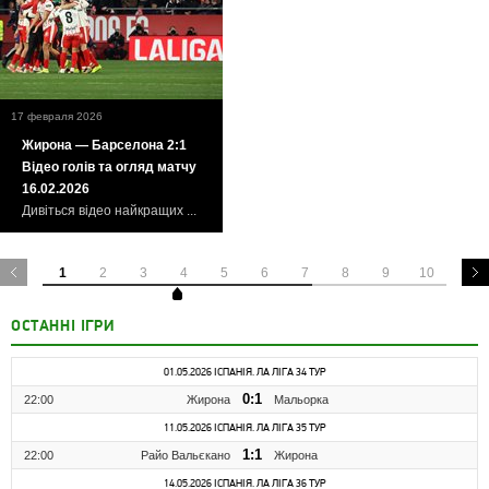
17 февраля 2026
Жирона — Барселона 2:1
Відео голів та огляд матчу
16.02.2026
Дивіться відео найкращих ...
1
2
3
4
5
6
7
8
9
10
ОСТАННІ ІГРИ
01.05.2026 ІСПАНІЯ. ЛА ЛІГА 34 ТУР
0:1
22:00
Жирона
Мальорка
11.05.2026 ІСПАНІЯ. ЛА ЛІГА 35 ТУР
1:1
22:00
Райо Вальєкано
Жирона
14.05.2026 ІСПАНІЯ. ЛА ЛІГА 36 ТУР