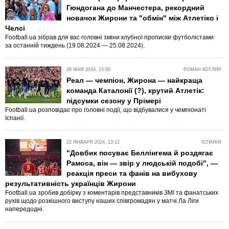
Гюндогана до Манчестера, рекордний
новачок Жирони та "обмін" між Атлетіко і
Челсі
Football.ua зібрав для вас головні зміни клубної прописки футболістами
за останній тиждень (19.08.2024 — 25.08.2024).
28 МАЯ 2024, 15:00
РОМАН КОТЛЯР
Реал — чемпіон, Жирона — найкраща
команда Каталонії (?), крутий Атлетік:
підсумки сезону у Прімері
Football.ua розповідає про головні події, що відбувалися у чемпіонаті
Іспанії.
22 ЯНВАРЯ 2024, 13:12
ІСПАНІЯ
"Довбик посуває Беллінгема й роздягає
Рамоса, він — звір у людській подобі", —
реакція преси та фанів на вибухову
результативність українців Жирони
Football.ua зробив добірку з коментарів представників ЗМІ та фанатських
рухів щодо розкішного виступу наших співгромадян у матчі Ла Ліги
напередодні.