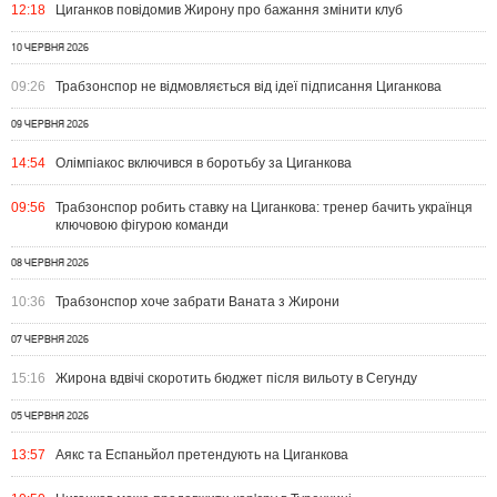
12:18
Циганков повідомив Жирону про бажання змінити клуб
10 ЧЕРВНЯ 2026
09:26
Трабзонспор не відмовляється від ідеї підписання Циганкова
09 ЧЕРВНЯ 2026
14:54
Олімпіакос включився в боротьбу за Циганкова
09:56
Трабзонспор робить ставку на Циганкова: тренер бачить українця
ключовою фігурою команди
08 ЧЕРВНЯ 2026
10:36
Трабзонспор хоче забрати Ваната з Жирони
07 ЧЕРВНЯ 2026
15:16
Жирона вдвічі скоротить бюджет після вильоту в Сегунду
05 ЧЕРВНЯ 2026
13:57
Аякс та Еспаньйол претендують на Циганкова