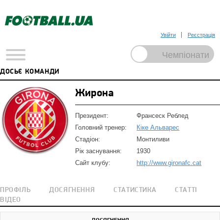
Увійти
Реєстрація
ДОСЬЄ КОМАНДИ
Жирона
Президент:
Франсеск Реблед
Головний тренер:
Кіке Альварес
Стадіон:
Монтиливи
Рік заснування:
1930
Сайт клубу:
http://www.gironafc.cat
ПРОФІЛЬ
ДОСЯГНЕННЯ
СТАТИСТИКА
СТАТТІ
ВІДЕО