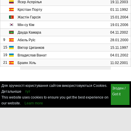
Ясер Аспрілья
19.11.2003
Крістіан Порту
01.11.1992
Жастін Гарсія
15.01.2004
Мін-су Кім
19.01.2006
Дауда Камара
04.11.2002
9
Абель Руїс
28.01.2000
15
Віктор Циганков
15.11.1997
19
Владислав Ванат
04.01.2002
21
Браян Хіль
11.02.2001
Для зручності користування сайтом використовуються Cookies.
Згоден /
Детальніше
тут
Got it
This website uses cookies to ensure you get the best experience on
our website.
Learn more