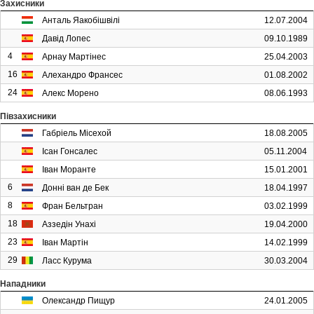
Захисники
Анталь Яакобішвілі
12.07.2004
Давід Лопес
09.10.1989
4
Арнау Мартінес
25.04.2003
16
Алехандро Франсес
01.08.2002
24
Алекс Морено
08.06.1993
Півзахисники
Габріель Місехой
18.08.2005
Ісан Гонсалес
05.11.2004
Іван Моранте
15.01.2001
6
Донні ван де Бек
18.04.1997
8
Фран Бельтран
03.02.1999
18
Аззедін Унахі
19.04.2000
23
Іван Мартін
14.02.1999
29
Ласс Курума
30.03.2004
Нападники
Олександр Пищур
24.01.2005