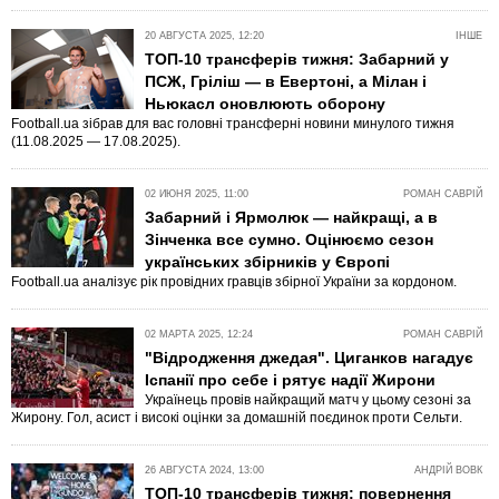
20 АВГУСТА 2025, 12:20
ІНШЕ
ТОП-10 трансферів тижня: Забарний у
ПСЖ, Гріліш — в Евертоні, а Мілан і
Ньюкасл оновлюють оборону
Football.ua зібрав для вас головні трансферні новини минулого тижня
(11.08.2025 — 17.08.2025).
02 ИЮНЯ 2025, 11:00
РОМАН САВРІЙ
Забарний і Ярмолюк — найкращі, а в
Зінченка все сумно. Оцінюємо сезон
українських збірників у Європі
Football.ua аналізує рік провідних гравців збірної України за кордоном.
02 МАРТА 2025, 12:24
РОМАН САВРІЙ
"Відродження джедая". Циганков нагадує
Іспанії про себе і рятує надії Жирони
Українець провів найкращий матч у цьому сезоні за
Жирону. Гол, асист і високі оцінки за домашній поєдинок проти Сельти.
26 АВГУСТА 2024, 13:00
АНДРІЙ ВОВК
ТОП-10 трансферів тижня: повернення