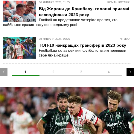
06 ЯНВАРЯ 2024, 11:05
РОМАН КОТЛЯР
Від Жирони до Кривбасу: головні приємні
несподіванки 2023 року
Football.ua представляє матеріал про тих, хто
найбільше вразив нас у попередньому році.
05 ЯНВАРЯ 2024, 09:30
ЧТИВО
ТОП-10 найкращих трансферів 2023 року
Football.ua склав рейтинг футболістів, які проявили
себе якнайкраще.
1
2
3
4