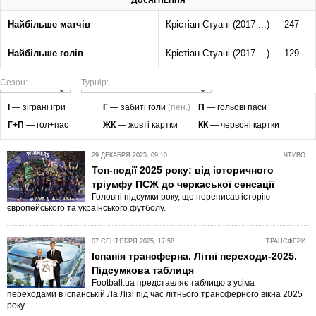
ДОСЯГНЕННЯ
Найбільше матчів
Крістіан Стуані (2017-...) — 247
Найбільше голів
Крістіан Стуані (2017-...) — 129
Сезон:
Турнір:
І
— зіграні ігри
Г
— забиті голи
(пен.)
П
— гольові паси
Г+П
— гол+пас
ЖК
— жовті картки
КК
— червоні картки
29 ДЕКАБРЯ 2025, 09:10
ЧТИВО
Топ-події 2025 року: від історичного
тріумфу ПСЖ до черкаської сенсації
Головні підсумки року, що переписав історію
європейського та українського футболу.
07 СЕНТЯБРЯ 2025, 17:58
ТРАНСФЕРИ
Іспанія трансферна. Літні переходи-2025.
Підсумкова таблиця
Football.ua представляє таблицю з усіма
переходами в іспанській Ла Лізі під час літнього трансферного вікна 2025
року.