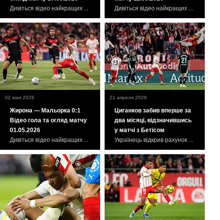
Дивіться відео найкращих ...
Дивіться відео найкращих ...
02 мая 2026
21 апреля 2026
Жирона — Мальорка 0:1
Циганков забив вперше за
Відео гола та огляд матчу
два місяці, відзначившись
01.05.2026
у матчі з Бетісом
Дивіться відео найкращих ...
Українець відкрив рахунок ...