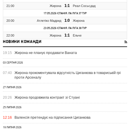
1:1
21:00
Жирона
Реал Сосьєдад
17.05.2026 ІСПАНІЯ. ЛА ЛІГА 37 ТУР
1:0
20:00
Атлетіко Мадрид
Жирона
23.05.2026 ІСПАНІЯ. ЛА ЛІГА 38 ТУР
1:1
22:00
Жирона
Ельче
НОВИНИ КОМАНДИ
19:15
Жирона не планує продавати Ваната
03 СЕРПНЯ 2026
07:40
Жирона прокоментувала відсутність Циганкова в товариській грі
проти Арсеналу
27 ЛИПНЯ 2026
20:26
Жирона продовжила контракт зі Стуані
25 ЛИПНЯ 2026
12:16
Валенсія претендує на підписання Циганкова
19 ЛИПНЯ 2026