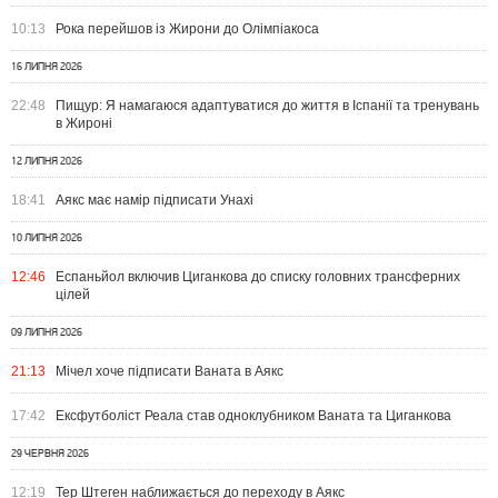
10:13
Рока перейшов із Жирони до Олімпіакоса
16 ЛИПНЯ 2026
22:48
Пищур: Я намагаюся адаптуватися до життя в Іспанії та тренувань
в Жироні
12 ЛИПНЯ 2026
18:41
Аякс має намір підписати Унахі
10 ЛИПНЯ 2026
12:46
Еспаньйол включив Циганкова до списку головних трансферних
цілей
09 ЛИПНЯ 2026
21:13
Мічел хоче підписати Ваната в Аякс
17:42
Ексфутболіст Реала став одноклубником Ваната та Циганкова
29 ЧЕРВНЯ 2026
12:19
Тер Штеген наближається до переходу в Аякс