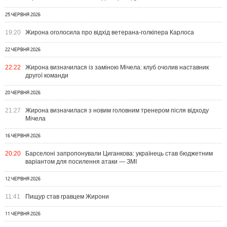
25 ЧЕРВНЯ 2026
19:20
Жирона оголосила про відхід ветерана-голкіпера Карлоса
22 ЧЕРВНЯ 2026
22:22
Жирона визначилася із заміною Мічела: клуб очолив наставник
другої команди
20 ЧЕРВНЯ 2026
21:27
Жирона визначилася з новим головним тренером після відходу
Мічела
16 ЧЕРВНЯ 2026
20:20
Барселоні запропонували Циганкова: українець став бюджетним
варіантом для посилення атаки — ЗМІ
12 ЧЕРВНЯ 2026
11:41
Пищур став гравцем Жирони
11 ЧЕРВНЯ 2026