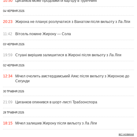
10:50
Циганков може продовжити кар'єру в Туреччині
04 ЧЕРВНЯ 2026
20:23
Жирона не планує розлучатися з Ванатом після вильоту з Ла Ліги
11:42
Вітсель покине Жирону — Сола
03 ЧЕРВНЯ 2026
19:59
Стуані вирішив залишитися в Жироні після вильоту з Ла Ліги
02 ЧЕРВНЯ 2026
12:34
Мічел очолить амстердамський Аякс після вильоту з Жироною до
Сегунди
30 ТРАВНЯ 2026
21:09
Циганков опинився в шорт-листі Трабзонспора
28 ТРАВНЯ 2026
18:15
Мічел залишив Жирону після вильоту з Ла Ліги
всі новини