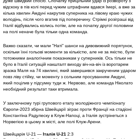
дуже швидкий спосіб. Спочатку прицільний удар із розвороту з
відскоку в пів колі перед чужим штрафним вдався Імері, а вже за
кілька хвилин Амдуні накрутив суперника на лівому краю чужих
володінь, після чого вгатив під поперечину. Стрімкі розіграші від
Італії відбувались колись потім, але на початку другої половини
на полі неначе була тільки одна команда.
Важко сказати, чи мали "Наті" шанси на дивовижний порятунок,
оскільки їхні гольові моменти за кількістю, але не за якістю, були
тотожними аналогічним показникам у суперників. Ось тільки не
було в Італії ситуацій накшталт виходу віч-на-віч із воротарем
зразка Маля на 74 хвилині, який завершився закрученим ударом
повз ліву стійку, чи моменту з сольним просуванням Амдуні,
який поцілив у підсумку туди ж. Нервово, але команда Ніколато
необхідний результат таки втримала.
У заключному турі групового етапу молодіжного чемпіонату
Європи-2023 збірна Швейцарії зіграє проти Франції на стадіоні
Константіна Радулеску в Клуж-Напоці, а Італія зустрінеться з
Норвегією в цьому ж місті, але полі Клуж-Арени.
Швейцарія U-21 —
Італія U-21
2:3