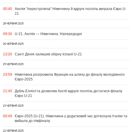
00:40
Англія "перестріляла" Німеччину й вдруге поспіль виграла Євро U-
21
28 ЧЕРВНЯ 2025
09:30
U-21. Англія — Німеччина. Напередодні
26 ЧЕРВНЯ 2025
13:20
Санті Денія залишив збірну Іспанії U-21
25 ЧЕРВНЯ 2025
23:59
Німеччина розгромила Францію на шляху до фіналу молодіжного
Євро-2025
21:45
Дубль Елліотта дозволив Англії вдруге поспіль дістатися фіналу
Євро U-21
23 ЧЕРВНЯ 2025
00:49
Євро-2025 (U-21). Німеччина у додатковий час дотиснула Італію та
вийшла до півфіналу
22 ЧЕРВНЯ 2025