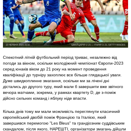
25 ЧЕРВНЯ 2023, 21:00
ШВЕЙЦАРІЯ U-21 — ІТАЛІЯ U-21, GETTY IMAGES
Спекотний літній футбольний період триває, незалежно від
погоди за вікном, оскільки молодіжний чемпіонат Європи-2023
серед юнаків віком до 21 року на момент проведення
кваліфікації до турніру захоплює все більше глядацької уваги.
Дуже швидкоплинне змагання, оскільки ми за лічені дні
дістались до другого туру, який мали б завершити вже звітного
вечора матчами, зокрема, у рамках квартету D, де з-поміж
дійсно сильних команд і яблуку ніде впасти.
Кілька днів тому ми мали можливість переглянути класичний
європейський двобій поміж Францією та Італією, який
завершився перемогою "Les Bleus" та грандіозним суддівським
скандалом, після якого, НАРЕШТІ, організатори змагань дійшли