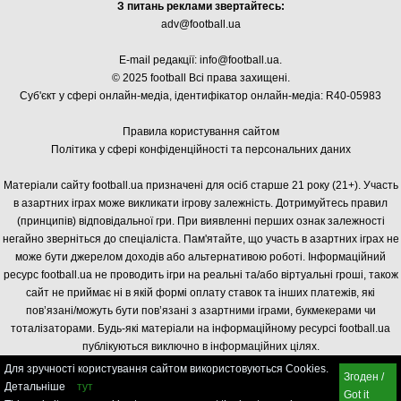
З питань реклами звертайтесь:
adv@football.ua
E-mail редакції:
info@football.ua
.
© 2025 football Всі права захищені.
Суб'єкт у сфері онлайн-медіа, і
дентифікатор онлайн-медіа: R40-05983
Правила користування сайтом
Політика у сфері конфіденційності та персональних даних
Матеріали сайту football.ua призначені для осіб старше 21 року (21+). Участь
в азартних іграх може викликати ігрову залежність. Дотримуйтесь правил
(принципів) відповідальної гри. При виявленні перших ознак залежності
негайно зверніться до спеціаліста. Пам'ятайте, що участь в азартних іграх не
може бути джерелом доходів або альтернативою роботі. Інформаційний
ресурс football.ua не проводить ігри на реальні та/або віртуальні гроші, також
сайт не приймає ні в якій формі оплату ставок та інших платежів, які
пов’язані/можуть бути пов’язані з азартними іграми, букмекерами чи
тоталізаторами. Будь-які матеріали на інформаційному ресурсі football.ua
публікуються виключно в інформаційних цілях.
Для зручності користування сайтом використовуються Cookies.
Згоден /
Детальніше
тут
Got it