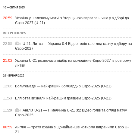
10 ЖОВТНЯ 2025
20:59
Україна у шаленому матчі з Угорщиною вирвала нічию у відборі до
Євро-2027 (U-21)
05 ВЕРЕСНЯ 2025
22:55
U-21. Литва — Україна 0:4 Відео голів та огляд матчу відбору на
Євро-2027
21:02
Україна U-21 розпочала відбір на молодіжне Євро-2027 із розгрому
Литви
29 ЧЕРВНЯ 2025
12:06
Вольтемаде — найкращий бомбардир Євро-2025 (U-21)
11:53
Елліотта визнали найкращим гравцем Євро-2025 (U-21)
11:29
Англія U-21 — Німеччина U-21 3:2 Відео голів та огляд матчу
Євро-2025
00:59
Англія — третя країна з щонайменше чотирма виграними Євро U-
21