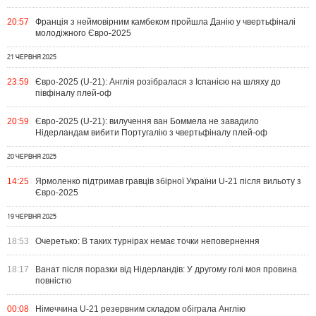
20:57
Франція з неймовірним камбеком пройшла Данію у чвертьфіналі
молодіжного Євро-2025
21 ЧЕРВНЯ 2025
23:59
Євро-2025 (U-21): Англія розібралася з Іспанією на шляху до
півфіналу плей-оф
20:59
Євро-2025 (U-21): вилучення ван Боммела не завадило
Нідерландам вибити Португалію з чвертьфіналу плей-оф
20 ЧЕРВНЯ 2025
14:25
Ярмоленко підтримав гравців збірної України U-21 після вильоту з
Євро-2025
19 ЧЕРВНЯ 2025
18:53
Очеретько: В таких турнірах немає точки неповернення
18:17
Ванат після поразки від Нідерландів: У другому голі моя провина
повністю
00:08
Німеччина U-21 резервним складом обіграла Англію