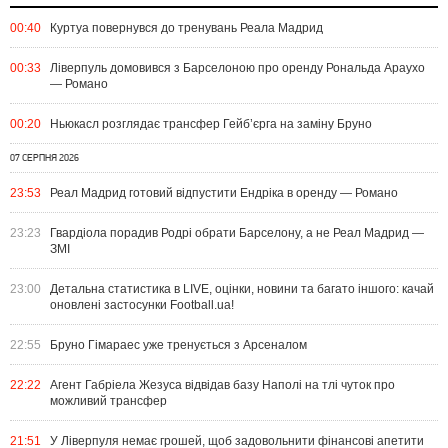
00:40
Куртуа повернувся до тренувань Реала Мадрид
00:33
Ліверпуль домовився з Барселоною про оренду Рональда Араухо
— Романо
00:20
Ньюкасл розглядає трансфер Гейб’єрга на заміну Бруно
07 СЕРПНЯ 2026
23:53
Реал Мадрид готовий відпустити Ендріка в оренду — Романо
23:23
Гвардіола порадив Родрі обрати Барселону, а не Реал Мадрид —
ЗМІ
23:00
Детальна статистика в LIVE, оцінки, новини та багато іншого: качай
оновлені застосунки Football.ua!
22:55
Бруно Гімараес уже тренується з Арсеналом
22:22
Агент Габріела Жезуса відвідав базу Наполі на тлі чуток про
можливий трансфер
21:51
У Ліверпуля немає грошей, щоб задовольнити фінансові апетити