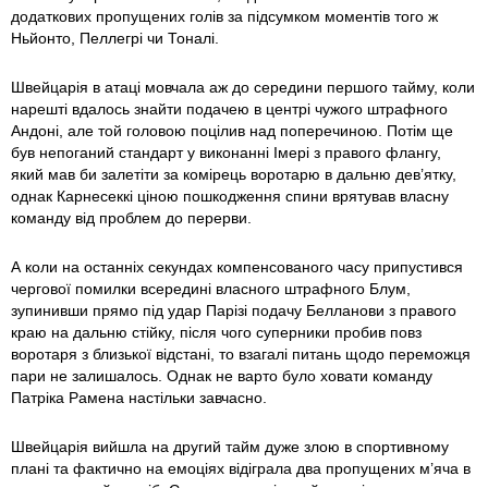
додаткових пропущених голів за підсумком моментів того ж
Ньйонто, Пеллегрі чи Тоналі.
Швейцарія в атаці мовчала аж до середини першого тайму, коли
нарешті вдалось знайти подачею в центрі чужого штрафного
Андоні, але той головою поцілив над поперечиною. Потім ще
був непоганий стандарт у виконанні Імері з правого флангу,
який мав би залетіти за комірець воротарю в дальню дев’ятку,
однак Карнесеккі ціною пошкодження спини врятував власну
команду від проблем до перерви.
А коли на останніх секундах компенсованого часу припустився
чергової помилки всередині власного штрафного Блум,
зупинивши прямо під удар Парізі подачу Белланови з правого
краю на дальню стійку, після чого суперники пробив повз
воротаря з близької відстані, то взагалі питань щодо переможця
пари не залишалось. Однак не варто було ховати команду
Патріка Рамена настільки завчасно.
Швейцарія вийшла на другий тайм дуже злою в спортивному
плані та фактично на емоціях відіграла два пропущених м’яча в