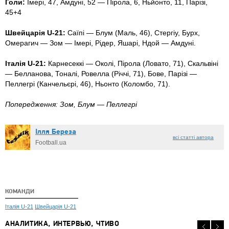
Голи:
Імері, 47, Амдуні, 52 — Пірола, 6, Ньйонто, 11, Парізі,
45+4
Швейцарія U-21:
Саїпі — Блум (Маль, 46), Стергіу, Бурх,
Омерагич — Зом — Імері, Рідер, Яшарі, Ндой — Амдуні.
Італія U-21:
Карнесеккі — Околі, Пірола (Ловато, 71), Скальвіні
— Белланова, Тоналі, Ровелла (Річчі, 71), Бове, Парізі —
Пеллегрі (Канчельєрі, 46), Ньонто (Коломбо, 71).
Попередження: Зом, Блум — Пеллегрі
Ілля Береза
всі статті автора
Football.ua
КОМАНДИ
Італія U-21
Швейцарія U-21
АНАЛИТИКА, ИНТЕРВЬЮ, ЧТИВО