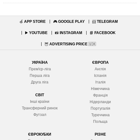
🍏
APP STORE
🎮
GOOGLE PLAY
📨
TELEGRAM
▶️
YOUTUBE
📸
INSTAGRAM
📘
FACEBOOK
🦉
ADVERTISING PRICE
🇺🇦
УКРАЇНА
ЄВРОПА
Прем'єр-ліга
Англія
Перша ліга
Іспанія
Друга ліга
Італія
Німеччина
СВІТ
Франція
Інші країни
Нідерланди
Трансферний ринок
Португалія
Футзал
Туреччина
Польща
ЄВРОКУБКИ
РІЗНЕ