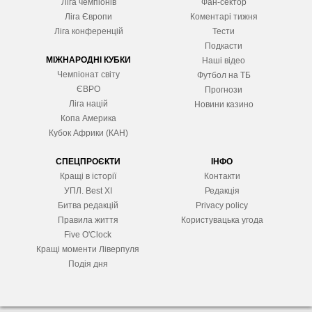
Ліга чемпіонів
Фан-сектор
Ліга Європ
и
Коментарі тижня
Ліга конференцій
Тести
Подкасти
МІЖНАРОДНІ КУБКИ
Наші відео
Чемпіонат світу
Футбол на ТБ
ЄВРО
Прогнози
Ліга націй
Новини казино
Копа Америка
Кубок Африки (КАН)
СПЕЦПРОЄКТИ
ІНФО
Кращі в історії
Контакти
УПЛ. Best XІ
Редакція
Битва редакцій
Privacy policy
Правила життя
Користувацька угода
Five O'Clock
Кращі моменти Ліверпуля
Подія дня