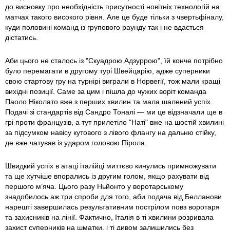
до висновку про необхідність присутності новітніх технологій на
матчах такого високого рівня. Але це буде тільки з чвертьфіналу,
куди половині команд із групового раунду так і не вдасться
дістатись.
Аби цього не сталось із "Скуадрою Адзуррою", їй конче потрібно
було перемагати в другому турі Швейцарію, адже суперники
свою стартову гру на турнірі виграли в Норвегії, тож мали кращі
вихідні позиції. Саме за цим і пішла до чужих воріт команда
Паоло Ніколато вже з перших хвилин та мала шалений успіх.
Подачі зі стандартів від Сандро Тоналі — ми це відзначали ще в
грі проти французів, а тут прилетіло "Наті" вже на шостій хвилині
за підсумком навісу кутового з лівого флангу на дальню стійку,
де вже чатував із ударом головою Пірола.
Швидкий успіх в атаці італійці миттєво кинулись примножувати
та ще хутчіше впорались із другим голом, якщо рахувати від
першого м’яча. Цього разу Ньйонто у воротарському
знадобилось аж три спроби для того, аби подача від Белланови
нарешті завершилась результативним пострілом повз воротаря
та захисників на лінії. Фактично, Італія в ті хвилини розривала
захист суперників на шматки, і ті дивом залишились без