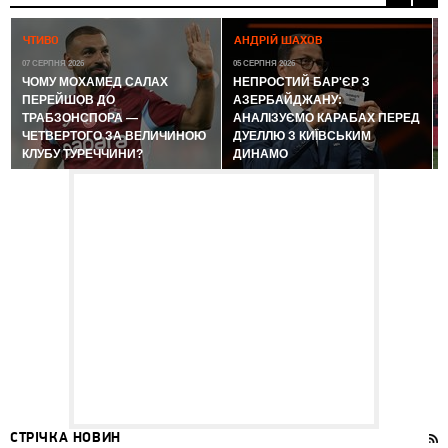
0
ЧТИВО
АНДРІЙ ШАХОВ
07 СЕРПНЯ 2026
05 СЕРПНЯ 2026
ЧОМУ МОХАМЕД САЛАХ
НЕПРОСТИЙ БАР'ЄР З
ПЕРЕЙШОВ ДО
АЗЕРБАЙДЖАНУ:
ТРАБЗОНСПОРА —
АНАЛІЗУЄМО КАРАБАХ ПЕРЕД
ЧЕТВЕРТОГО ЗА ВЕЛИЧИНОЮ
ДУЕЛЛЮ З КИЇВСЬКИМ
КЛУБУ ТУРЕЧЧИНИ?
ДИНАМО
СТРІЧКА НОВИН