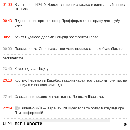
01:00
Війна, день 1626. У Ярославлі дрони атакували один з найбільших
НПЗ РФ
00:43
Лідс оголосив про трансфер Траффорда за рекордну для клубу
суму
00:21
Асист Судакова допоміг Бенфіці розгромити Гартс
00:00
Пономаренко: Сподіваюсь, що мене прорвало, і далі буде більше
06 СЕРПНЯ 2026
23:40
Комо підписав Коуту
23:18
Костюк: Перемогли Карабах завдяки характеру, завдяки тому, що на
полі була справжня команда
22:54
Олександрія розірвала контракт із Денисом Шостаком
22:49
Динамо Київ — Карабах 1:0 Відео гола та огляд матчу відбору
Ліги конференцій
U-21. ВСЕ НОВОСТИ