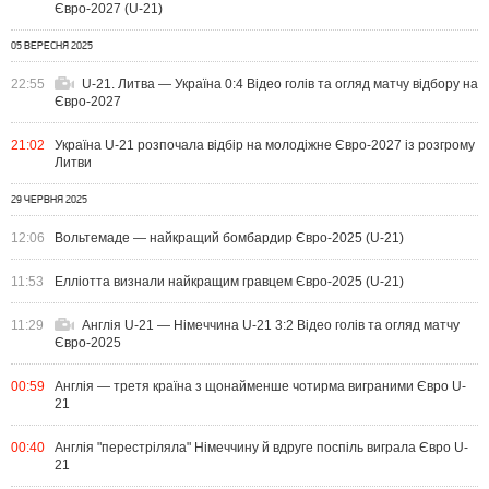
Євро-2027 (U-21)
05 ВЕРЕСНЯ 2025
22:55
U-21. Литва — Україна 0:4 Відео голів та огляд матчу відбору на
Євро-2027
21:02
Україна U-21 розпочала відбір на молодіжне Євро-2027 із розгрому
Литви
29 ЧЕРВНЯ 2025
12:06
Вольтемаде — найкращий бомбардир Євро-2025 (U-21)
11:53
Елліотта визнали найкращим гравцем Євро-2025 (U-21)
11:29
Англія U-21 — Німеччина U-21 3:2 Відео голів та огляд матчу
Євро-2025
00:59
Англія — третя країна з щонайменше чотирма виграними Євро U-
21
00:40
Англія "перестріляла" Німеччину й вдруге поспіль виграла Євро U-
21