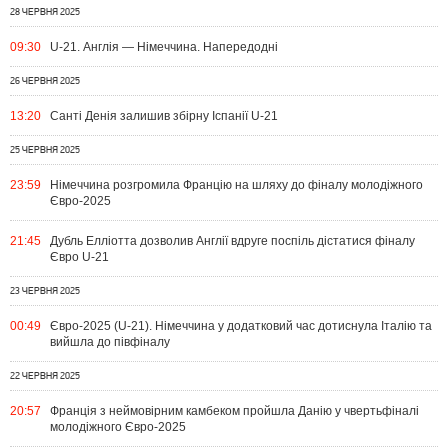
28 ЧЕРВНЯ 2025
09:30
U-21. Англія — Німеччина. Напередодні
26 ЧЕРВНЯ 2025
13:20
Санті Денія залишив збірну Іспанії U-21
25 ЧЕРВНЯ 2025
23:59
Німеччина розгромила Францію на шляху до фіналу молодіжного
Євро-2025
21:45
Дубль Елліотта дозволив Англії вдруге поспіль дістатися фіналу
Євро U-21
23 ЧЕРВНЯ 2025
00:49
Євро-2025 (U-21). Німеччина у додатковий час дотиснула Італію та
вийшла до півфіналу
22 ЧЕРВНЯ 2025
20:57
Франція з неймовірним камбеком пройшла Данію у чвертьфіналі
молодіжного Євро-2025