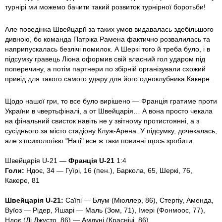
турнірі ми можемо бачити такий розвиток турнірної боротьби!
Але поведінка Швейцарії за таких умов видавалась здебільшого
дивною, бо команда Патріка Рамена фактично розвалилась та
наприпускалась безлічі помилок. А Шеркі того й треба було, і в
підсумку гравець Ліона оформив свій власний гол ударом під
поперечину, а потім партнери по збірній організували схожий
привід для такого самого удару для його одноклубника Какере.
Щодо нашої гри, то все було вирішено — Франція гратиме проти
України в чвертьфіналі, а от Швейцарія… А вона просто чекала
на фінальний свисток навіть не у звітному протистоянні, а з
сусіднього за місто стадіону Клуж-Арена. У підсумку, дочекалась,
але з психологією "Наті" все ж таки повинні щось зробити.
Швейцарія U-21 —
Франція U-21
1:4
Голи:
Ндоє, 34 — Гуїрі, 16 (пен.), Баркола, 65, Шеркі, 76,
Какере, 81
Швейцарія U-21:
Саїпі — Блум (Мюллер, 86), Стергіу, Аменда,
Вуїоз — Рідер, Яшарі — Маль (Зом, 71), Імері (Фонмоос, 77),
Ндоє (Ді Джусто, 86) — Амдуні (Краснічі, 86).