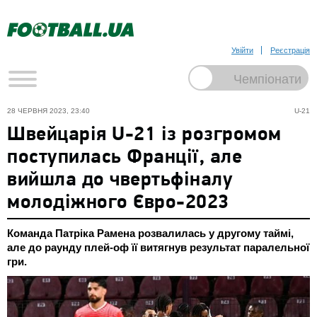
Увійти
Реєстрація
28 ЧЕРВНЯ 2023, 23:40
U-21
Швейцарія U-21 із розгромом
поступилась Франції, але
вийшла до чвертьфіналу
молодіжного Євро-2023
Команда Патріка Рамена розвалилась у другому таймі,
але до раунду плей-оф її витягнув результат паралельної
гри.