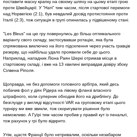
поставити масну крапку на своєму шляху на цьому етапі грою
проти Швейцарії. У "Наті" тим часом, після стартової перемоги
над Норвегією (2:1), був невдалий досвід протистояння проти
Італії (2:3), тож ситуація в групі опинилась у підвішеному стані.
"Les Bleus" на цю гру повернулись до більш оптимального
варіанту свого складу, застосувавши ротацію, яка була
спрямована виключно на його підсилення через участь гравців
резерву, що найбільш удало проявили себе до цього.
Наприклад, нападник Ліона Раян Шеркі отримав місце в
стартовому складі, і вже на 13 хвилині виправдав довіру збоку
Сілвена Ріполя.
Щоправда, не без допомоги головного арбітра, який десь
побачив фол у діях Рідера на лівому фланзі власного
штрафного, коли суперник обходив його на дриблінгу. До
безглуздя у вигляді відсутності VAR на груповому етапі цього
турніру ми вже звикли, тож скоригувати рішення було
неможливо. А Гуїрі тим часом пробив у правий кут із пенальті,
тож рахунок у грі було відкрито.
Утім, щастя Франції було нетривалим, оскільки незабаром