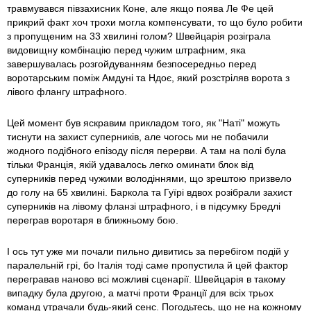
травмувався півзахисник Коне, але якщо поява Ле Фе цей
прикрий факт хоч трохи могла компенсувати, то що було робити
з пропущеним на 33 хвилині голом? Швейцарія розіграла
видовищну комбінацію перед чужим штрафним, яка
завершувалась розгойдуванням безпосередньо перед
воротарським поміж Амдуні та Ндоє, який розстріляв ворота з
лівого флангу штрафного.
Цей момент був яскравим прикладом того, як "Наті" можуть
тиснути на захист суперників, але чогось ми не побачили
жодного подібного епізоду після перерви. А там на полі була
тільки Франція, якій удавалось легко оминати блок від
суперників перед чужими володіннями, що зрештою призвело
до голу на 65 хвилині. Баркола та Гуїрі вдвох розібрали захист
суперників на лівому фланзі штрафного, і в підсумку Бредлі
переграв воротаря в ближньому бою.
І ось тут уже ми почали пильно дивитись за перебігом подій у
паралельній грі, бо Італія тоді саме пропустила й цей фактор
перегравав наново всі можливі сценарії. Швейцарія в такому
випадку була другою, а матчі проти Франції для всіх трьох
команд утрачали будь-який сенс. Погодьтесь, що не на кожному