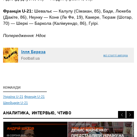
Франція U-21:
Шевальє — Калулу (Сімакан, 85), Баде, Люкеба
(Діакіте, 86), Нкунку — Коне (Ле Фе, 19), Какере, Тюрам (Шотар,
70) — Шеркі — Баркола (Калімуендо, 86), Гуїрі.
Попередження: Ндоє
Ілля Береза
всі статті автора
Football.ua
КОМАНДИ
Україна U-21
Франція U-21
Швейцарія U-21
АНАЛИТИКА, ИНТЕРВЬЮ, ЧТИВО
05 СЕРПНЯ 2026
АНДРІЙ ШАХОВ
ГЛІБ АНДРУСЕНКО
ДЕНИС МАРЧЕНКО:
ПРЕДСТАВЛЯТИ УКРАЇНУ НА
05 СЕРПНЯ 2026
0