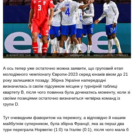
28 ЧЕРВНЯ 2023, 23:40
ШВЕЙЦАРІЯ U-21 — ФРАНЦІЯ U-21, GETTY IMAGES
А ось тепер уже остаточно можна заявити, що груповий етап
молодіжного чемпіонату Європи-2023 серед юнаків віком до 21
року залишився позаду. Збірна України напередодні
визначилась із своїм підсумком місцем у турнірній таблиці
квартету B, після чого повинна була дочекатись моменту, коли зі
своїми позиціями остаточно визначиться четвірка команд із
групи D.
Тут очевидним фаворитом на перемогу, а відповідно й нашим
майбутнім суперником, була збірна Франції, яка за перші два
тури переграла Норвегію (1:0) та Італію (0:1), після чого мала б