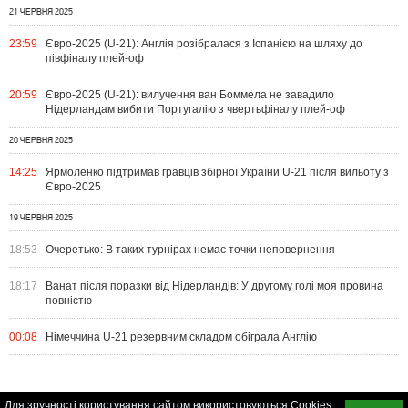
21 ЧЕРВНЯ 2025
23:59
Євро-2025 (U-21): Англія розібралася з Іспанією на шляху до
півфіналу плей-оф
20:59
Євро-2025 (U-21): вилучення ван Боммела не завадило
Нідерландам вибити Португалію з чвертьфіналу плей-оф
20 ЧЕРВНЯ 2025
14:25
Ярмоленко підтримав гравців збірної України U-21 після вильоту з
Євро-2025
19 ЧЕРВНЯ 2025
18:53
Очеретько: В таких турнірах немає точки неповернення
18:17
Ванат після поразки від Нідерландів: У другому голі моя провина
повністю
00:08
Німеччина U-21 резервним складом обіграла Англію
Для зручності користування сайтом використовуються Cookies.