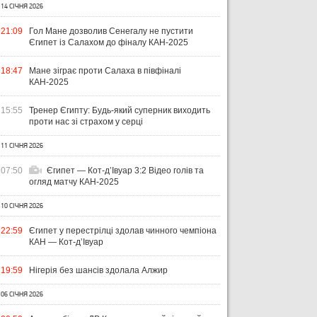
14 СІЧНЯ 2026
21:09
Гол Мане дозволив Сенегалу не пустити
Єгипет із Салахом до фіналу КАН-2025
18:47
Мане зіграє проти Салаха в півфіналі
КАН-2025
15:55
Тренер Єгипту: Будь-який суперник виходить
проти нас зі страхом у серці
11 СІЧНЯ 2026
07:50
Єгипет — Кот-дʼІвуар 3:2 Відео голів та
огляд матчу КАН-2025
10 СІЧНЯ 2026
22:59
Єгипет у перестрілці здолав чинного чемпіона
КАН — Кот-дʼІвуар
19:59
Нігерія без шансів здолала Алжир
06 СІЧНЯ 2026