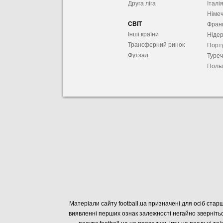
Друга ліга
Італі
Німе
СВІТ
Фран
Інші країни
Ніде
Трансферний ринок
Порту
Футзал
Туре
Поль
Матеріали сайту football.ua призначені для осіб старш
виявленні перших ознак залежності негайно звернітьс