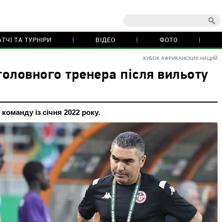
ТЧІ ТА ТУРНІРИ
ВІДЕО
ФОТО
КУБОК АФРИКАНСКИХ НАЦИЙ
головного тренера після вильоту
оманду із січня 2022 року.