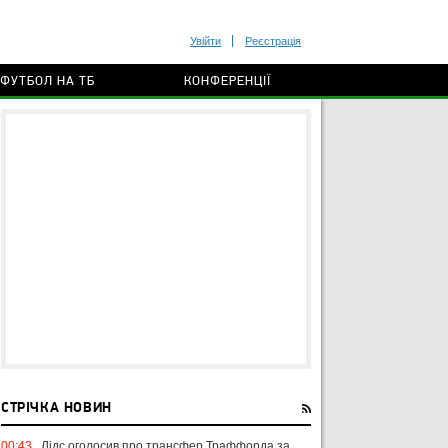
Увійти
Реєстрація
ФУТБОЛ НА ТБ
КОНФЕРЕНЦІЇ
СТРІЧКА НОВИН
00:43
Лідс оголосив про трансфер Траффорда за