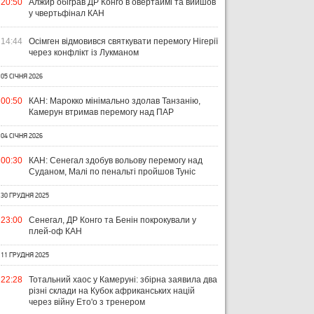
20:50
Алжир обіграв ДР Конго в овертаймі та вийшов
у чвертьфінал КАН
14:44
Осімген відмовився святкувати перемогу Нігерії
через конфлікт із Лукманом
05 СІЧНЯ 2026
00:50
КАН: Марокко мінімально здолав Танзанію,
Камерун втримав перемогу над ПАР
04 СІЧНЯ 2026
00:30
КАН: Сенегал здобув вольову перемогу над
Суданом, Малі по пенальті пройшов Туніс
30 ГРУДНЯ 2025
23:00
Сенегал, ДР Конго та Бенін покрокували у
плей-оф КАН
11 ГРУДНЯ 2025
22:28
Тотальний хаос у Камеруні: збірна заявила два
різні склади на Кубок африканських націй
через війну Ето'о з тренером