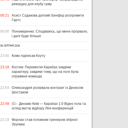
рекордну для клубу суму
00:21
Асист Судакова допоміг Бенфіці розгромити
Гартс
00:00
Пономаренко: Сподіваюсь, що мене прорвало,
і далі буде більше
06 СЕРПНЯ 2026
23:40
Комо підписав Коуту
23:18
Костюк: Перемогли Карабах завдяки
характеру, завдяки тому, що на полі була
справжня команда
22:54
Олександрія розірвала контракт із Денисом
Шостаком
22:49
Динамо Київ — Карабах 1:0 Відео гола та
огляд матчу відбору Ліги конференцій
22:19
Форлан став головним тренером збірної
Уругваю