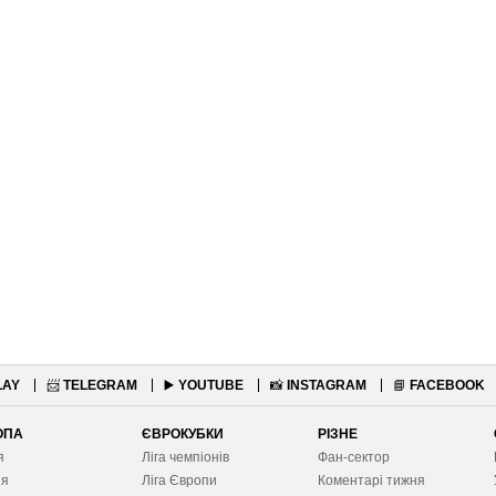
LAY
📨
TELEGRAM
▶️
YOUTUBE
📸
INSTAGRAM
📘
FACEBOOK
ОПА
ЄВРОКУБКИ
РІЗНЕ
я
Ліга чемпіонів
Фан-сектор
ія
Ліга Європ
и
Коментарі тижня