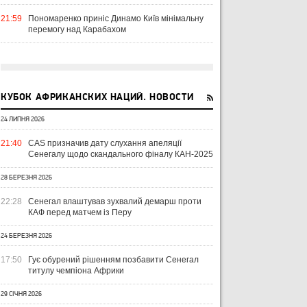
21:59
Пономаренко приніс Динамо Київ мінімальну
перемогу над Карабахом
КУБОК АФРИКАНСКИХ НАЦИЙ. НОВОСТИ
24 ЛИПНЯ 2026
21:40
CAS призначив дату слухання апеляції
Сенегалу щодо скандального фіналу КАН-2025
28 БЕРЕЗНЯ 2026
22:28
Сенегал влаштував зухвалий демарш проти
КАФ перед матчем із Перу
24 БЕРЕЗНЯ 2026
17:50
Гує обурений рішенням позбавити Сенегал
титулу чемпіона Африки
29 СІЧНЯ 2026