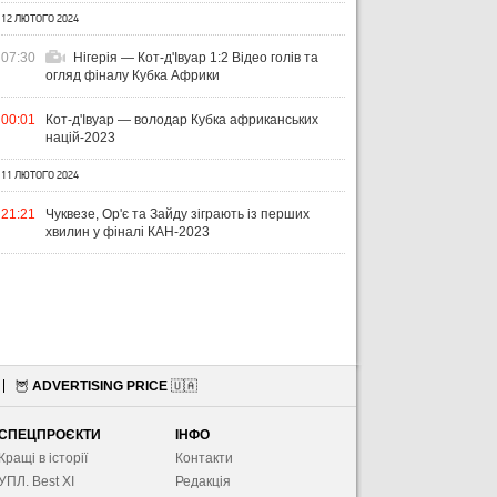
12 ЛЮТОГО 2024
07:30
Нігерія — Кот-д'Івуар 1:2 Відео голів та
огляд фіналу Кубка Африки
00:01
Кот-д'Івуар — володар Кубка африканських
націй-2023
11 ЛЮТОГО 2024
21:21
Чуквезе, Ор'є та Зайду зіграють із перших
хвилин у фіналі КАН-2023
🦉
ADVERTISING PRICE
🇺🇦
СПЕЦПРОЄКТИ
ІНФО
Кращі в історії
Контакти
УПЛ. Best XІ
Редакція