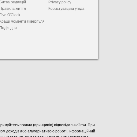
Битва редакцій
Privacy policy
Правила життя
Користувацька угода
Five O'Clock
Кращі моменти Ліверпуля
Подія дня
отримуйтесь правил (принципів) відповідальної гри. При
елом доходів або альтернативою роботі. Інформаційний