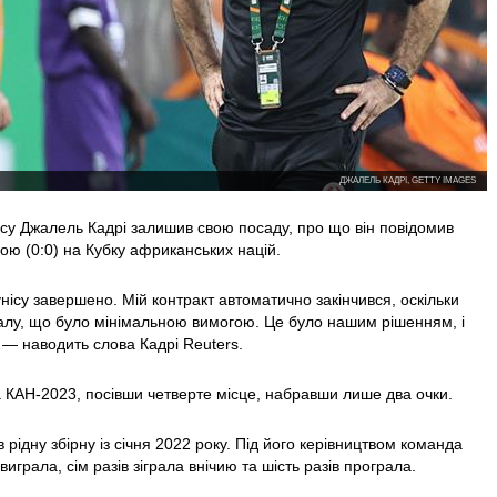
ДЖАЛЕЛЬ КАДРІ, GETTY IMAGES
ісу Джалель Кадрі залишив свою посаду, про що він повідомив
ою (0:0) на Кубку африканських націй.
унісу завершено. Мій контракт автоматично закінчився, оскільки
іналу, що було мінімальною вимогою. Це було нашим рішенням, і
, — наводить слова Кадрі Reuters.
на КАН-2023, посівши четверте місце, набравши лише два очки.
рідну збірну із січня 2022 року. Під його керівництвом команда
виграла, сім разів зіграла внічию та шість разів програла.