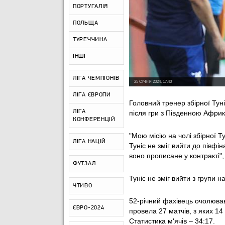
ПОРТУГАЛІЯ
ПОЛЬЩА
ТУРЕЧЧИНА
ІНШІ
ЛІГА ЧЕМПІОНІВ
25 СІЧНЯ 2024, 17:40
ЛІГА ЄВРОПИ
Головний тренер збірної Тун
ЛІГА
після гри з Південною Африк
КОНФЕРЕНЦІЙ
"Мою місію на чолі збірної Т
ЛІГА НАЦІЙ
Туніс не зміг вийти до півф
воно прописане у контракті"
ФУТЗАЛ
Туніс не зміг вийти з групи 
ЧТИВО
52-річний фахівець очолював 
ЄВРО-2024
провела 27 матчів, з яких 14 
Статистика м'ячів – 34:17.