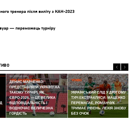
вного тренера після виліту з КАН-2023
Івуар — переможець турніру
ТИВО
05 СЕРПНЯ 2026
ГЛІБ АНДРУСЕНКО
ЧТИВО
ДЕНИС МАРЧЕНКО:
ПРЕДСТАВЛЯТИ УКРАЇНУ НА
04 СЕРПНЯ 2026
ТАКОМУ ТУРНІРІ, ЯК
УКРАЇНСЬКИЙ СЛІД У ДРУГОМУ
ЄВРО-2026, — ЦЕ ВЕЛИКА
ТУРІ ЕКСТРАКЛЯСИ: МАЦЕНКО
Д
ВІДПОВІДАЛЬНІСТЬ І
ПЕРЕМАГАЄ, РОМАНЧУК
ВОДНОЧАС ВЕЛИЧЕЗНА
ТРИМАЄ РІВЕНЬ, ЛЕХІЯ ЗНОВУ
ГОРДІСТЬ
БЕЗ ОЧОК