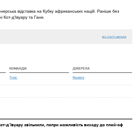
нерська відставка на Кубку африканських націй. Раніше без
і Кот-д'Івуару та Гани.
всі статті автора
КОМАНДИ
ДЖЕРЕЛА
Туніс
Reuters
Кот-д'Івуару звільнили, попри можливість виходу до плей-оф