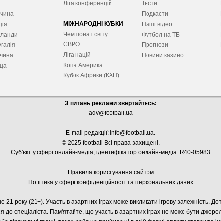
я
Ліга конференцій
Тести
ччина
Подкасти
МІЖНАРОДНІ КУБКИ
ція
Наші відео
Чемпіонат світу
рланди
Футбол на ТБ
ЄВРО
галія
Прогнози
Ліга націй
ччина
Новини казино
Копа Америка
ща
Кубок Африки (КАН)
З питань реклами звертайтесь:
adv@football.ua
E-mail редакції:
info@football.ua
.
© 2025 football Всі права захищені.
Суб'єкт у сфері онлайн-медіа, і
дентифікатор онлайн-медіа: R40-05983
Правила користування сайтом
Політика у сфері конфіденційності та персональних даних
е 21 року (21+). Участь в азартних іграх може викликати ігрову залежність. Д
я до спеціаліста. Пам'ятайте, що участь в азартних іграх не може бути джер