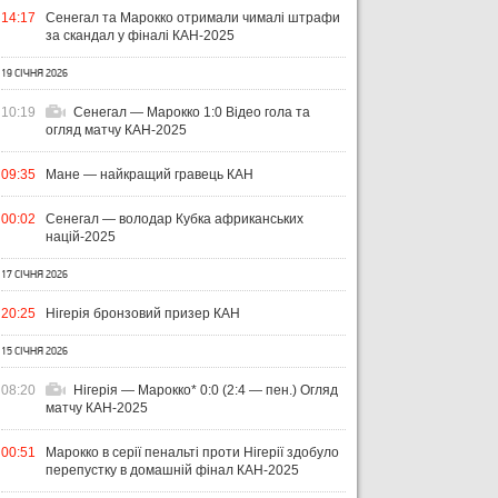
14:17
Сенегал та Марокко отримали чималі штрафи
за скандал у фіналі КАН-2025
19 СІЧНЯ 2026
10:19
Сенегал — Марокко 1:0 Відео гола та
огляд матчу КАН-2025
09:35
Мане — найкращий гравець КАН
00:02
Сенегал — володар Кубка африканських
націй-2025
17 СІЧНЯ 2026
УКРАЇНА
ЛІГА ЄВРОПИ
ЧЕМ
20:25
Нігерія бронзовий призер КАН
ЧЕ
31 ЛИПНЯ 2026
15 СІЧНЯ 2026
ВІСІМ МАТЧІВ — НУЛЬ
29 Л
08:20
Нігерія — Марокко* 0:0 (2:4 — пен.) Огляд
ПЕРЕМОГ: ЯК ДИНАМО, ЛНЗ ТА
НА
31 ЛИПНЯ 2026
матчу КАН-2025
УПЛ-2026/27. ПРЕДСТАВЛЕННЯ
ПОЛІССЯ ВИСТУПИЛИ НА
ПР
КОМАНД
СТАРТІ ЄВРОКУБКІВ
FO
00:51
Марокко в серії пенальті проти Нігерії здобуло
перепустку в домашній фінал КАН-2025