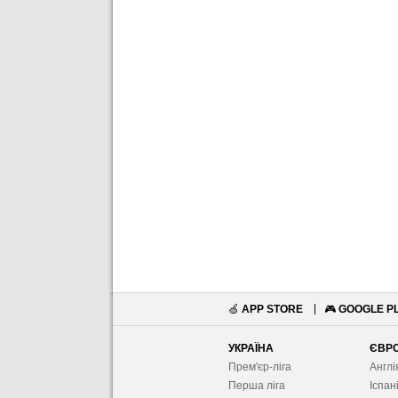
🍏
APP STORE
🎮
GOOGLE P
УКРАЇНА
ЄВР
Прем'єр-ліга
Англі
Перша ліга
Іспан