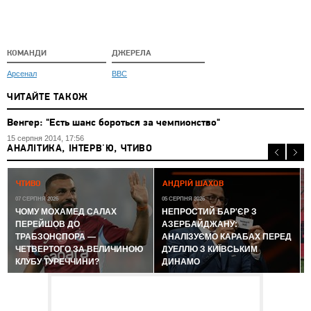
КОМАНДИ
ДЖЕРЕЛА
Арсенал
BBC
ЧИТАЙТЕ ТАКОЖ
Венгер: "Есть шанс бороться за чемпионство"
15 серпня 2014, 17:56
АНАЛІТИКА, ІНТЕРВ'Ю, ЧТИВО
0
ЧТИВО
АНДРІЙ ШАХОВ
07 СЕРПНЯ 2026
05 СЕРПНЯ 2026
ЧОМУ МОХАМЕД САЛАХ
НЕПРОСТИЙ БАР'ЄР З
ПЕРЕЙШОВ ДО
АЗЕРБАЙДЖАНУ:
ТРАБЗОНСПОРА —
АНАЛІЗУЄМО КАРАБАХ ПЕРЕД
ЧЕТВЕРТОГО ЗА ВЕЛИЧИНОЮ
ДУЕЛЛЮ З КИЇВСЬКИМ
КЛУБУ ТУРЕЧЧИНИ?
ДИНАМО