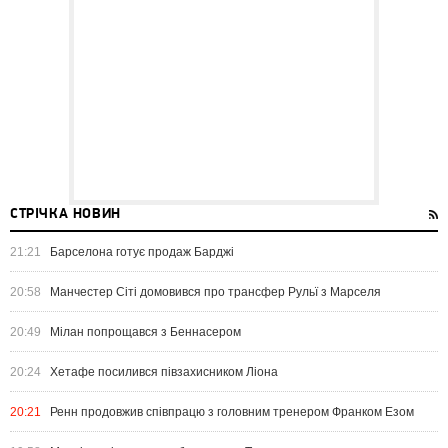
СТРІЧКА НОВИН
21:21
Барселона готує продаж Барджі
20:58
Манчестер Сіті домовився про трансфер Рульї з Марселя
20:49
Мілан попрощався з Беннасером
20:24
Хетафе посилився півзахисником Ліона
20:21
Ренн продовжив співпрацю з головним тренером Франком Езом