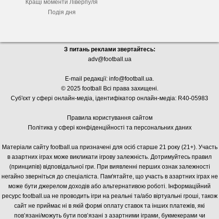
Кращі моменти Ліверпуля
Подія дня
З питань реклами звертайтесь:
adv@football.ua
E-mail редакції:
info@football.ua
.
© 2025 football Всі права захищені.
Суб'єкт у сфері онлайн-медіа, і
дентифікатор онлайн-медіа: R40-05983
Правила користування сайтом
Політика у сфері конфіденційності та персональних даних
Матеріали сайту football.ua призначені для осіб старше 21 року (21+). Участь
в азартних іграх може викликати ігрову залежність. Дотримуйтесь правил
(принципів) відповідальної гри. При виявленні перших ознак залежності
негайно зверніться до спеціаліста. Пам'ятайте, що участь в азартних іграх не
може бути джерелом доходів або альтернативою роботі. Інформаційний
ресурс football.ua не проводить ігри на реальні та/або віртуальні гроші, також
сайт не приймає ні в якій формі оплату ставок та інших платежів, які
пов’язані/можуть бути пов’язані з азартними іграми, букмекерами чи