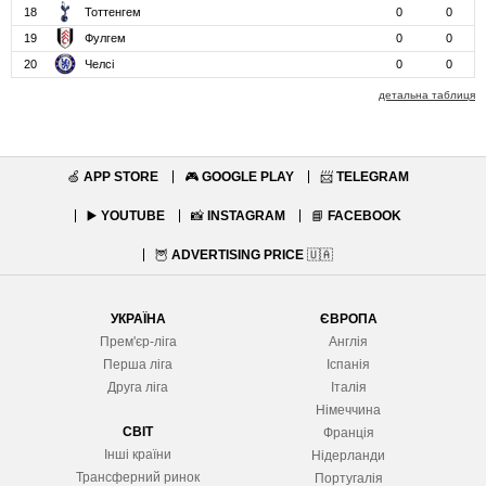
18
Тоттенгем
0
0
19
Фулгем
0
0
20
Челсі
0
0
детальна таблиця
🍏
APP STORE
🎮
GOOGLE PLAY
📨
TELEGRAM
▶️
YOUTUBE
📸
INSTAGRAM
📘
FACEBOOK
🦉
ADVERTISING PRICE
🇺🇦
УКРАЇНА
ЄВРОПА
Прем'єр-ліга
Англія
Перша ліга
Іспанія
Друга ліга
Італія
Німеччина
СВІТ
Франція
Інші країни
Нідерланди
Трансферний ринок
Португалія