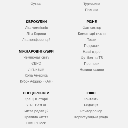
Футзал
Туреччина
Польща
ЄВРОКУБКИ
РІЗНЕ
Ліга чемпіонів
Фан-сектор
Ліга Європ
и
Коментарі тижня
Ліга конференцій
Тести
Подкасти
МІЖНАРОДНІ КУБКИ
Наші відео
Чемпіонат світу
Футбол на ТБ
ЄВРО
Прогнози
Ліга націй
Новини казино
Копа Америка
Кубок Африки (КАН)
СПЕЦПРОЄКТИ
ІНФО
Кращі в історії
Контакти
УПЛ. Best XІ
Редакція
Битва редакцій
Privacy policy
Правила життя
Користувацька угода
Five O'Clock