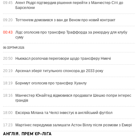
09:45
Агент Родрі підтвердив рішення перейти з Манчестер Сіті до
Барселони
09:20
Тоттенгем домовився з ван де Веном про новий контракт
00:43
Лідс оголосив про трансфер Траффорда за рекордну для клубу
суму
06 СЕРПНЯ 2026
20:50
Ньюкасл розпочав переговори щодо трансферу Нмечі
20:19
Арсенал зберіг титульного спонсора до 2033 року
18:19
Борнмут оголосив про трансфер Хуанлу
18:16
Манчестер Юнайтед відмовився продавати Шешко попри інтерес
грандів
18:00
Ексзірка Мілана та Челсі інвестує в англійський футбол
17:23
Мартінес передумав залишати Астон Віллу після розмови з Емері
АНГЛІЯ. ПРЕМ'ЄР-ЛІГА