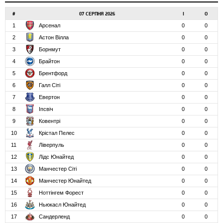
#
07 СЕРПНЯ 2026
І
О
1
Арсенал
0
0
2
Астон Вілла
0
0
3
Борнмут
0
0
4
Брайтон
0
0
5
Брентфорд
0
0
6
Галл Сіті
0
0
7
Евертон
0
0
8
Іпсвіч
0
0
9
Ковентрі
0
0
10
Крістал Пелес
0
0
11
Ліверпуль
0
0
12
Лідс Юнайтед
0
0
13
Манчестер Сіті
0
0
14
Манчестер Юнайтед
0
0
15
Ноттінгем Форест
0
0
16
Ньюкасл Юнайтед
0
0
17
Сандерленд
0
0