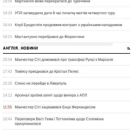
19:58
Мартінеллі може перебратися до Туреччини
19:29
УПЛ затвердила дати й час початку матчів четвертого туру
18:44
Клуб Бундесліги продовжив контракт з українським нападником
18:15
Мастантуоно перебрався до Фіорентини
АНГЛІЯ. НОВИНИ
20:58
Манчестер Сіті домовився про трансфер Рульї з Марселя
17:42
Томіясу приєднався до Крістал Пелес
15:20
Спенс не перейде в Ліверпуль
14:12
Арсенал зробив запит щодо вінгера з АПЛ
11:55
Манчестер Сіті зацікавився Енцо Фернандесом
10:44
Переговори Вест Гема і Тоттенгема щодо Соломона
призупинилися