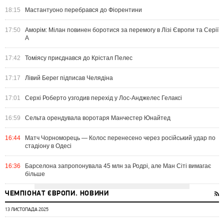
18:15
Мастантуоно перебрався до Фіорентини
17:50
Аморім: Мілан повинен боротися за перемогу в Лізі Європи та Серії
А
17:42
Томіясу приєднався до Крістал Пелес
17:17
Лівий Берег підписав Челядіна
17:01
Серхі Роберто узгодив перехід у Лос-Анджелес Гелаксі
16:59
Сельта орендувала воротаря Манчестер Юнайтед
16:44
Матч Чорноморець — Колос перенесено через російський удар по
стадіону в Одесі
16:36
Барселона запропонувала 45 млн за Родрі, але Ман Сіті вимагає
більше
ЧЕМПІОНАТ ЄВРОПИ. НОВИНИ
13 ЛИСТОПАДА 2025