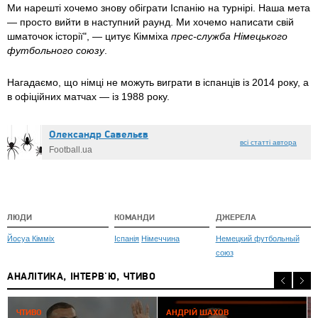
Ми нарешті хочемо знову обіграти Іспанію на турнірі. Наша мета
— просто вийти в наступний раунд. Ми хочемо написати свій
шматочок історії", — цитує Кімміха
прес-служба Німецького
футбольного союзу
.
Нагадаємо, що німці не можуть виграти в іспанців із 2014 року, а
в офіційних матчах — із 1988 року.
Олександр Caвeльєв
всі статті автора
Football.ua
ЛЮДИ
КОМАНДИ
ДЖЕРЕЛА
Йосуа Кімміх
Іспанія
Німеччина
Немецкий футбольный
союз
АНАЛІТИКА, ІНТЕРВ'Ю, ЧТИВО
0
ЧТИВО
АНДРІЙ ШАХОВ