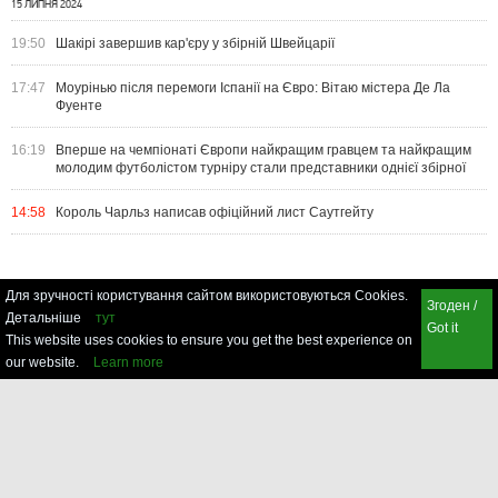
15 ЛИПНЯ 2024
19:50
Шакірі завершив кар'єру у збірній Швейцарії
17:47
Моурінью після перемоги Іспанії на Євро: Вітаю містера Де Ла
Фуенте
16:19
Вперше на чемпіонаті Європи найкращим гравцем та найкращим
молодим футболістом турніру стали представники однієї збірної
14:58
Король Чарльз написав офіційний лист Саутгейту
Для зручності користування сайтом використовуються Cookies.
Згоден /
Детальніше
тут
Got it
This website uses cookies to ensure you get the best experience on
our website.
Learn more