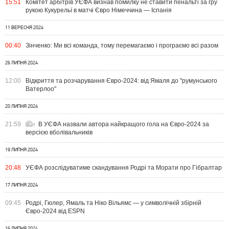
15:51
Комітет арбітрів УЄФА визнав помилку не ставити пенальті за гру
рукою Кукурельї в матчі Євро Німеччина — Іспанія
11 ВЕРЕСНЯ 2024
00:40
Зінченко: Ми всі команда, тому перемагаємо і програємо всі разом
26 ЛИПНЯ 2024
12:00
Відкриття та розчарування Євро-2024: від Ямаля до "румунського
Ватерлоо"
20 ЛИПНЯ 2024
21:59
В УЄФА назвали автора найкращого гола на Євро-2024 за
версією вболівальників
19 ЛИПНЯ 2024
20:48
УЄФА розслідуватиме скандування Родрі та Морати про Гібралтар
17 ЛИПНЯ 2024
09:45
Родрі, Гюлер, Ямаль та Ніко Вільямс — у символічній збірній
Євро-2024 від ESPN
16 ЛИПНЯ 2024