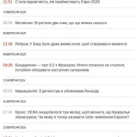
11:51
Стали відомі міста, які прийматимуть Євро-2028
10 ВЕРЕСНЯ 2025
09:58
Матвієнко: Втратили два очки, що ще можна сказати
09 ВЕРЕСНЯ 2025
21:46
Ребров: У Баку було дуже важке поле, щоб створювати моменти
08 ВЕРЕСНЯ 2025
09:39
Бондаренко — про 0:2 з Францією: Нічого поганого не сталося,
потрібно обігрувати наступних суперників
10 ЖОВТНЯ 2024
09:59
Кварацхелія: З дитинства я обожнював Роналду
24 ВЕРЕСНЯ 2024
17:49
Кроос: УЄФА знадобилося три місяці, щоб визнати, що Кукурелья
зіграв рукою. Чи можу я тепер називати себе чемпіоном Європи?
23 ВЕРЕСНЯ 2024