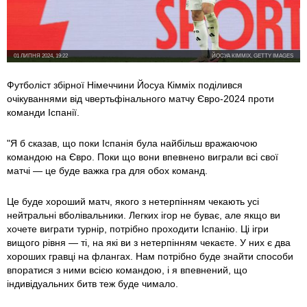
01 ЛИПНЯ 2024, 19:22
ЙОСУА КІММІХ, GETTY IMAGES
Футболіст збірної Німеччини Йосуа Кімміх поділився
очікуваннями від чвертьфінального матчу Євро-2024 проти
команди Іспанії.
"Я б сказав, що поки Іспанія була найбільш вражаючою
командою на Євро. Поки що вони впевнено виграли всі свої
матчі — це буде важка гра для обох команд.
Це буде хороший матч, якого з нетерпінням чекають усі
нейтральні вболівальники. Легких ігор не буває, але якщо ви
хочете виграти турнір, потрібно проходити Іспанію. Ці ігри
вищого рівня — ті, на які ви з нетерпінням чекаєте. У них є два
хороших гравці на флангах. Нам потрібно буде знайти способи
впоратися з ними всією командою, і я впевнений, що
індивідуальних битв теж буде чимало.