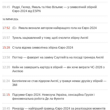
09:45
Родрі, Гюлер, Ямаль та Ніко Вільямс — у символічній збірній
Євро-2024 від ESPN
16 ЛИПНЯ 2024
17:52
Ямала визнали автором найкращого гола на Євро-2024
15:57
Тухель зацікавлений у тому, щоб очолити збірну Англії
15:28
Стала відома символічна збірна Євро-2024
13:58
Поттер — фаворит на заміну Саутгейта на посаді тренера Англії
12:20
Кейн не завершить кар'єру в збірній — він хоче виграти ЧС-2026 з
Англією
11:24
Беллінгем не став лідером Англії, у гравця немає друзів у збірній —
ЗМІ
11:15
Підсумки Євро-2024. Невезуча Україна, сенсаційна Грузія і
феноменальна робота Де ла Фуенте
10:45
Роналду — найгірший гравець Євро-2024 за реалізацією моментів