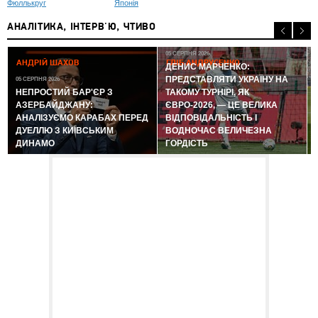
Фюллькруг
Японія
АНАЛІТИКА, ІНТЕРВ'Ю, ЧТИВО
05 СЕРПНЯ 2026
АНДРІЙ ШАХОВ
ГЛІБ АНДРУСЕНКО
ДЕНИС МАРЧЕНКО:
ПРЕДСТАВЛЯТИ УКРАЇНУ НА
05 СЕРПНЯ 2026
0
НЕПРОСТИЙ БАР'ЄР З
ТАКОМУ ТУРНІРІ, ЯК
АЗЕРБАЙДЖАНУ:
ЄВРО-2026, — ЦЕ ВЕЛИКА
АНАЛІЗУЄМО КАРАБАХ ПЕРЕД
ВІДПОВІДАЛЬНІСТЬ І
ДУЕЛЛЮ З КИЇВСЬКИМ
ВОДНОЧАС ВЕЛИЧЕЗНА
ДИНАМО
ГОРДІСТЬ