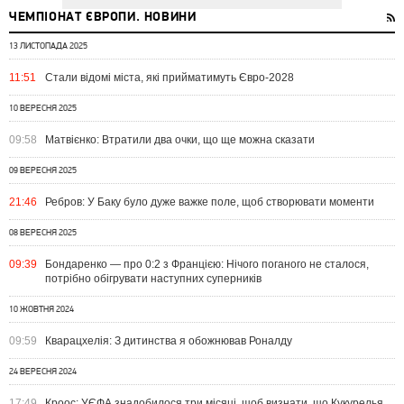
ЧЕМПІОНАТ ЄВРОПИ. НОВИНИ
13 ЛИСТОПАДА 2025
11:51
Стали відомі міста, які прийматимуть Євро-2028
10 ВЕРЕСНЯ 2025
09:58
Матвієнко: Втратили два очки, що ще можна сказати
09 ВЕРЕСНЯ 2025
21:46
Ребров: У Баку було дуже важке поле, щоб створювати моменти
08 ВЕРЕСНЯ 2025
09:39
Бондаренко — про 0:2 з Францією: Нічого поганого не сталося,
потрібно обігрувати наступних суперників
10 ЖОВТНЯ 2024
09:59
Кварацхелія: З дитинства я обожнював Роналду
24 ВЕРЕСНЯ 2024
17:49
Кроос: УЄФА знадобилося три місяці, щоб визнати, що Кукурелья