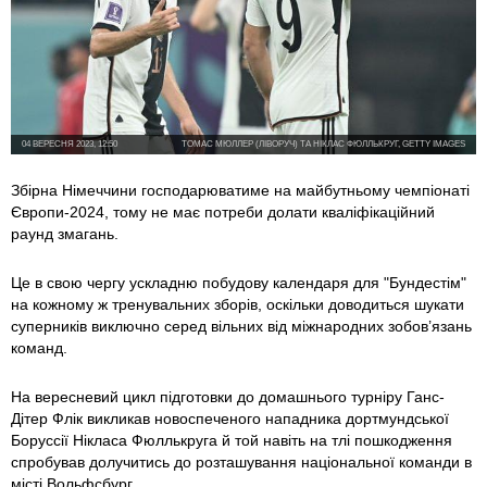
04 ВЕРЕСНЯ 2023, 12:50
ТОМАС МЮЛЛЕР (ЛІВОРУЧ) ТА НІКЛАС ФЮЛЛЬКРУГ, GETTY IMAGES
Збірна Німеччини господарюватиме на майбутньому чемпіонаті
Європи-2024, тому не має потреби долати кваліфікаційний
раунд змагань.
Це в свою чергу ускладню побудову календаря для "Бундестім"
на кожному ж тренувальних зборів, оскільки доводиться шукати
суперників виключно серед вільних від міжнародних зобов’язань
команд.
На вересневий цикл підготовки до домашнього турніру Ганс-
Дітер Флік викликав новоспеченого нападника дортмундської
Боруссії Нікласа Фюллькруга й той навіть на тлі пошкодження
спробував долучитись до розташування національної команди в
місті Вольфсбург.