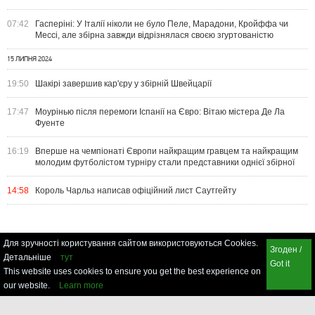
07:42
Гасперіні: У Італії ніколи не було Пеле, Марадони, Кройффа чи
Мессі, але збірна завжди відрізнялася своєю згуртованістю
15 ЛИПНЯ 2024
19:50
Шакірі завершив кар'єру у збірній Швейцарії
17:47
Моурінью після перемоги Іспанії на Євро: Вітаю містера Де Ла
Фуенте
16:19
Вперше на чемпіонаті Європи найкращим гравцем та найкращим
молодим футболістом турніру стали представники однієї збірної
14:58
Король Чарльз написав офіційний лист Саутгейту
Для зручності користування сайтом використовуються Cookies.
Згоден /
Детальніше
тут
Got it
This website uses cookies to ensure you get the best experience on
our website.
Learn more