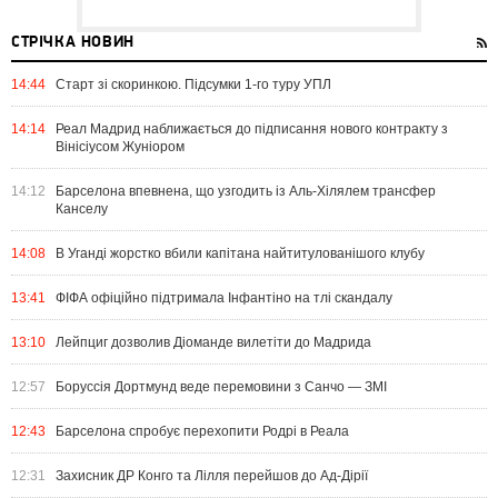
СТРІЧКА НОВИН
14:44
Старт зі скоринкою. Підсумки 1-го туру УПЛ
14:14
Реал Мадрид наближається до підписання нового контракту з
Вінісіусом Жуніором
14:12
Барселона впевнена, що узгодить із Аль-Хілялем трансфер
Канселу
14:08
В Уганді жорстко вбили капітана найтитулованішого клубу
13:41
ФІФА офіційно підтримала Інфантіно на тлі скандалу
13:10
Лейпциг дозволив Діоманде вилетіти до Мадрида
12:57
Боруссія Дортмунд веде перемовини з Санчо — ЗМІ
12:43
Барселона спробує перехопити Родрі в Реала
12:31
Захисник ДР Конго та Лілля перейшов до Ад-Дірії