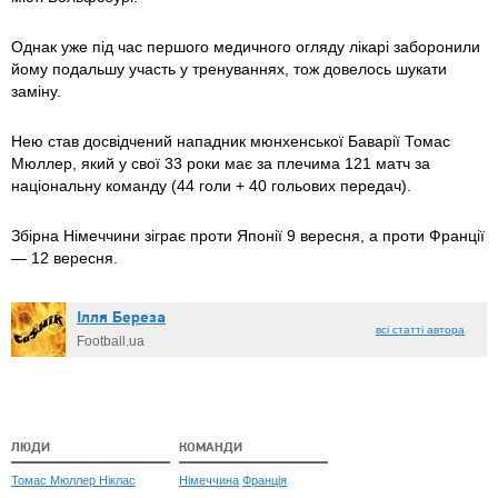
Однак уже під час першого медичного огляду лікарі заборонили
йому подальшу участь у тренуваннях, тож довелось шукати
заміну.
Нею став досвідчений нападник мюнхенської Баварії Томас
Мюллер, який у свої 33 роки має за плечима 121 матч за
національну команду (44 голи + 40 гольових передач).
Збірна Німеччини зіграє проти Японії 9 вересня, а проти Франції
— 12 вересня.
Ілля Береза
всі статті автора
Football.ua
ЛЮДИ
КОМАНДИ
Томас Мюллер
Ніклас
Німеччина
Франція