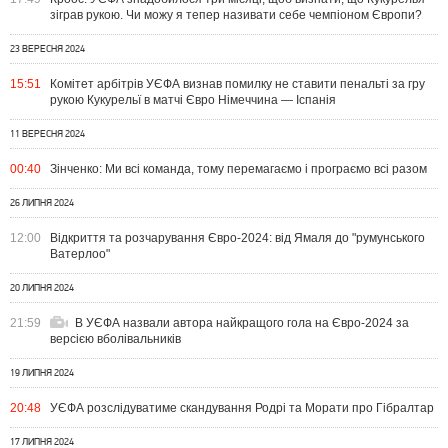
зіграв рукою. Чи можу я тепер називати себе чемпіоном Європи?
23 ВЕРЕСНЯ 2024
15:51
Комітет арбітрів УЄФА визнав помилку не ставити пенальті за гру
рукою Кукурельї в матчі Євро Німеччина — Іспанія
11 ВЕРЕСНЯ 2024
00:40
Зінченко: Ми всі команда, тому перемагаємо і програємо всі разом
26 ЛИПНЯ 2024
12:00
Відкриття та розчарування Євро-2024: від Ямаля до "румунського
Ватерлоо"
20 ЛИПНЯ 2024
21:59
В УЄФА назвали автора найкращого гола на Євро-2024 за
версією вболівальників
19 ЛИПНЯ 2024
20:48
УЄФА розслідуватиме скандування Родрі та Морати про Гібралтар
17 ЛИПНЯ 2024