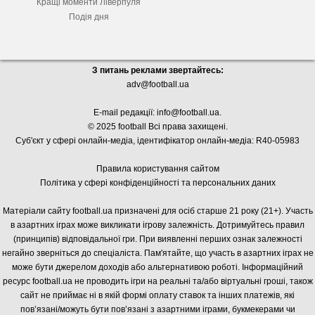
Кращі моменти Ліверпуля
Подія дня
З питань реклами звертайтесь:
adv@football.ua
E-mail редакції:
info@football.ua
.
© 2025 football Всі права захищені.
Суб'єкт у сфері онлайн-медіа, і
дентифікатор онлайн-медіа: R40-05983
Правила користування сайтом
Політика у сфері конфіденційності та персональних даних
Матеріали сайту football.ua призначені для осіб старше 21 року (21+). Участь
в азартних іграх може викликати ігрову залежність. Дотримуйтесь правил
(принципів) відповідальної гри. При виявленні перших ознак залежності
негайно зверніться до спеціаліста. Пам'ятайте, що участь в азартних іграх не
може бути джерелом доходів або альтернативою роботі. Інформаційний
ресурс football.ua не проводить ігри на реальні та/або віртуальні гроші, також
сайт не приймає ні в якій формі оплату ставок та інших платежів, які
пов’язані/можуть бути пов’язані з азартними іграми, букмекерами чи