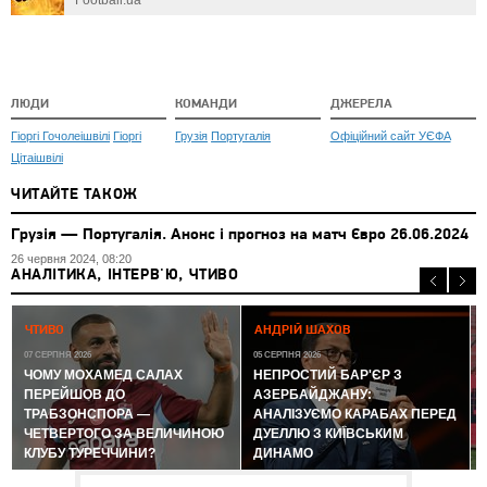
Football.ua
ЛЮДИ
КОМАНДИ
ДЖЕРЕЛА
Гіоргі Гочолеішвілі
Гіоргі
Грузія
Португалія
Офіційний сайт УЄФА
Цітаішвілі
ЧИТАЙТЕ ТАКОЖ
Грузія — Португалія. Анонс і прогноз на матч Євро 26.06.2024
26 червня 2024, 08:20
АНАЛІТИКА, ІНТЕРВ'Ю, ЧТИВО
0
ЧТИВО
АНДРІЙ ШАХОВ
07 СЕРПНЯ 2026
05 СЕРПНЯ 2026
ЧОМУ МОХАМЕД САЛАХ
НЕПРОСТИЙ БАР'ЄР З
ПЕРЕЙШОВ ДО
АЗЕРБАЙДЖАНУ:
ТРАБЗОНСПОРА —
АНАЛІЗУЄМО КАРАБАХ ПЕРЕД
ЧЕТВЕРТОГО ЗА ВЕЛИЧИНОЮ
ДУЕЛЛЮ З КИЇВСЬКИМ
КЛУБУ ТУРЕЧЧИНИ?
ДИНАМО