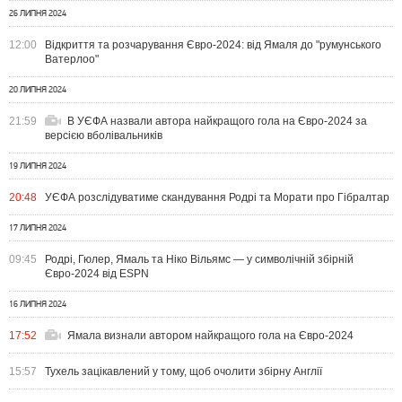
26 ЛИПНЯ 2024
12:00
Відкриття та розчарування Євро-2024: від Ямаля до "румунського
Ватерлоо"
20 ЛИПНЯ 2024
21:59
В УЄФА назвали автора найкращого гола на Євро-2024 за
версією вболівальників
19 ЛИПНЯ 2024
20:48
УЄФА розслідуватиме скандування Родрі та Морати про Гібралтар
17 ЛИПНЯ 2024
09:45
Родрі, Гюлер, Ямаль та Ніко Вільямс — у символічній збірній
Євро-2024 від ESPN
16 ЛИПНЯ 2024
17:52
Ямала визнали автором найкращого гола на Євро-2024
15:57
Тухель зацікавлений у тому, щоб очолити збірну Англії