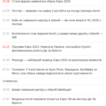
15:28
Стала відома символічна збірна Євро-2024
13:58
Поттер — фаворит на заміну Саутгейта на посаді тренера Англії
12:20
Кейн не завершить кар'єру в збірній — він хоче виграти ЧС-2026 з
Англією
11:24
Беллінгем не став лідером Англії, у гравця немає друзів у збірній —
ЗМІ
11:15
Підсумки Євро-2024. Невезуча Україна, сенсаційна Грузія і
феноменальна робота Де ла Фуенте
10:45
Роналду — найгірший гравець Євро-2024 за реалізацією моментів
07:42
Гасперіні: У Італії ніколи не було Пеле, Марадони, Кройффа чи
Мессі, але збірна завжди відрізнялася своєю згуртованістю
15 ЛИПНЯ 2024
19:50
Шакірі завершив кар'єру у збірній Швейцарії
17:47
Моурінью після перемоги Іспанії на Євро: Вітаю містера Де Ла
Фуенте