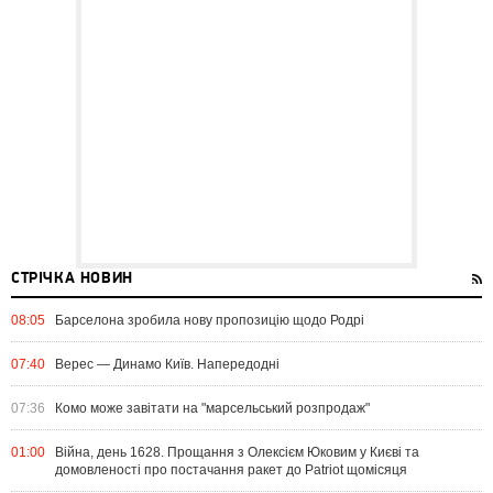
СТРІЧКА НОВИН
08:05
Барселона зробила нову пропозицію щодо Родрі
07:40
Верес — Динамо Київ. Напередодні
07:36
Комо може завітати на "марсельський розпродаж"
01:00
Війна, день 1628. Прощання з Олексієм Юковим у Києві та
домовленості про постачання ракет до Patriot щомісяця