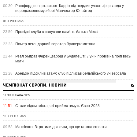
00:30
Рашфорд повертається: Каррік підтвердив участь форварда у
передсезонному зборі Манчестер Юнайтед
08 СЕРПНЯ 2026
23:59
Провідні клуби вшанували пам'ять батька Мессі
23:23
Помер легендарний воротар Вулвергемптона
22:44
Реал обіграв Ференцварош у Будапешті: Лунін провів на полі весь
матч
22:28
Абердін підсилив атаку: клуб підписав бельгійського універсала
ЧЕМПІОНАТ ЄВРОПИ. НОВИНИ
13 ЛИСТОПАДА 2025
11:51
Стали відомі міста, які прийматимуть Євро-2028
10 ВЕРЕСНЯ 2025
09:58
Матвієнко: Втратили два очки, що ще можна сказати