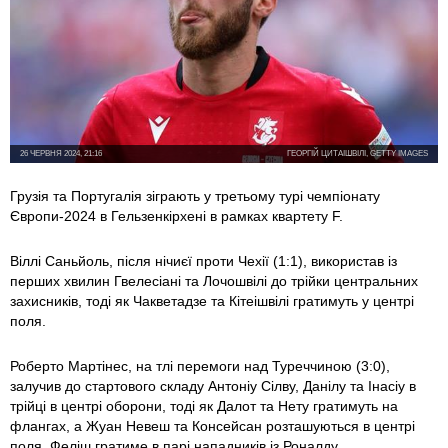
26 ЧЕРВНЯ 2024, 21:16
ГЕОРГІЙ ЦИТАІШВІЛІ, GETTY IMAGES
Грузія та Португалія зіграють у третьому турі чемпіонату
Європи-2024 в Гельзенкірхені в рамках квартету F.
Віллі Саньйоль, після нічиєї проти Чехії (1:1), використав із
перших хвилин Гвелесіані та Лочошвілі до трійки центральних
захисників, тоді як Чакветадзе та Кітеішвілі гратимуть у центрі
поля.
Роберто Мартінес, на тлі перемоги над Туреччиною (3:0),
залучив до стартового складу Антоніу Сілву, Данілу та Інасіу в
трійці в центрі оборони, тоді як Далот та Нету гратимуть на
флангах, а Жуан Невеш та Консейсан розташуються в центрі
поля. Феліш гратиме в парі нападників із Роналду.