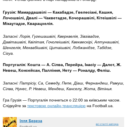
Грузія: Мамардашвілі — Какабадзе,
Гвелесіані, Кашия,
Лочошвілі, Двалі —
Чакветадзе, Кочорашвілі, Кітеішвілі —
Мікаутадзе, Кварацхелія.
Запасні: Лорія, Гугешашвілі, Кверквелія, Зівзівадзе,
Давіташвілі, Квілітая, Гочолеішвілі,
Квеквескірі, Алтунашвілі,
Шенгелія,
Меквабішвілі, Цитаішвілі,
Лобжанідзе, Табідзе,
Сігуа.
Португалія: Кошта — А.
Сілва, Перейра, Інасіу —
Далот,
Ж.
Невеш,
Консейсан, Палління,
Нету — Роналду,
Феліш.
Запасні: Патрісіу, Са, Семеду,
Пепе,
Діаш, Фернандеш, Рамуш,
Сілва, Нунес, Р. Невеш, Мендеш, Канселу, Жота, Вітінья.
Гра Грузія — Португалія почнеться о 22:00 за київським часом.
Слідкуйте за
текстовою онлайн-трансляцією
на Football.ua.
Ілля Береза
всі статті автора