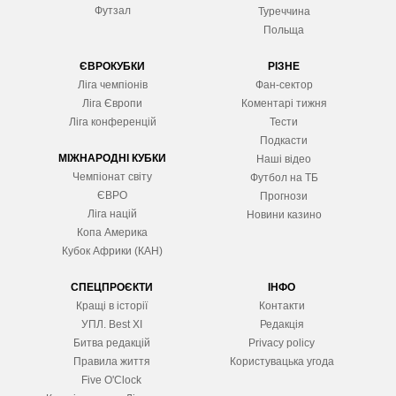
Футзал
Туреччина
Польща
ЄВРОКУБКИ
РІЗНЕ
Ліга чемпіонів
Фан-сектор
Ліга Європ
и
Коментарі тижня
Ліга конференцій
Тести
Подкасти
МІЖНАРОДНІ КУБКИ
Наші відео
Чемпіонат світу
Футбол на ТБ
ЄВРО
Прогнози
Ліга націй
Новини казино
Копа Америка
Кубок Африки (КАН)
СПЕЦПРОЄКТИ
ІНФО
Кращі в історії
Контакти
УПЛ. Best XІ
Редакція
Битва редакцій
Privacy policy
Правила життя
Користувацька угода
Five O'Clock