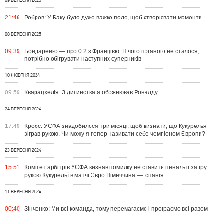
09 ВЕРЕСНЯ 2025
21:46
Ребров: У Баку було дуже важке поле, щоб створювати моменти
08 ВЕРЕСНЯ 2025
09:39
Бондаренко — про 0:2 з Францією: Нічого поганого не сталося,
потрібно обігрувати наступних суперників
10 ЖОВТНЯ 2024
09:59
Кварацхелія: З дитинства я обожнював Роналду
24 ВЕРЕСНЯ 2024
17:49
Кроос: УЄФА знадобилося три місяці, щоб визнати, що Кукурелья
зіграв рукою. Чи можу я тепер називати себе чемпіоном Європи?
23 ВЕРЕСНЯ 2024
15:51
Комітет арбітрів УЄФА визнав помилку не ставити пенальті за гру
рукою Кукурельї в матчі Євро Німеччина — Іспанія
11 ВЕРЕСНЯ 2024
00:40
Зінченко: Ми всі команда, тому перемагаємо і програємо всі разом