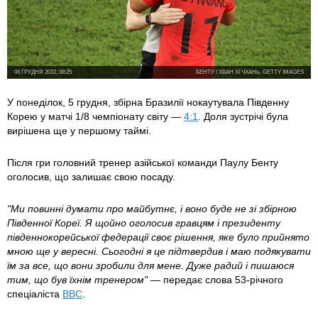
06 ГРУДНЯ 2022, 08:25
БЕНТУ І ХВАН ХІ ЧХАНЬ, GETTY IMAGES
У понеділок, 5 грудня, збірна Бразилії нокаутувала Південну
Корею у матчі 1/8 чемпіонату світу —
4:1
. Доля зустрічі була
вирішена ще у першому таймі.
Після гри головний тренер азійської команди Паулу Бенту
оголосив, що залишає свою посаду.
"Ми повинні думати про майбутнє, і воно буде не зі збірною
Південної Кореї. Я щойно оголосив гравцям і президенту
південнокорейської федерації своє рішення, яке було прийнято
мною ще у вересні. Сьогодні я це підтвердив і маю подякувати
їм за все, що вони зробили для мене. Дуже радий і пишаюся
тим, що був їхнім тренером"
— передає слова 53-річного
спеціаліста
BBC
.