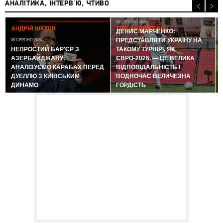
АНАЛІТИКА, ІНТЕРВ'Ю, ЧТИВО
05 СЕРПНЯ 2026
АНДРІЙ ШАХОВ
ГЛІБ АНДРУСЕНКО
ДЕНИС МАРЧЕНКО:
ПРЕДСТАВЛЯТИ УКРАЇНУ НА
05 СЕРПНЯ 2026
0
НЕПРОСТИЙ БАР'ЄР З
ТАКОМУ ТУРНІРІ, ЯК
АЗЕРБАЙДЖАНУ:
ЄВРО-2026, — ЦЕ ВЕЛИКА
АНАЛІЗУЄМО КАРАБАХ ПЕРЕД
ВІДПОВІДАЛЬНІСТЬ І
ДУЕЛЛЮ З КИЇВСЬКИМ
ВОДНОЧАС ВЕЛИЧЕЗНА
ДИНАМО
ГОРДІСТЬ