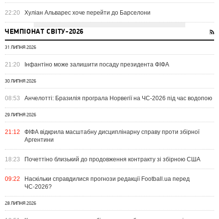
22:20
Хуліан Альварес хоче перейти до Барселони
ЧЕМПІОНАТ СВІТУ-2026
31 ЛИПНЯ 2026
21:20
Інфантіно може залишити посаду президента ФІФА
30 ЛИПНЯ 2026
08:53
Анчелотті: Бразилія програла Норвегії на ЧС-2026 під час водопою
29 ЛИПНЯ 2026
21:12
ФІФА відкрила масштабну дисциплінарну справу проти збірної
Аргентини
18:23
Почеттіно близький до продовження контракту зі збірною США
09:22
Наскільки справдилися прогнози редакції Football.ua перед
ЧС-2026?
28 ЛИПНЯ 2026