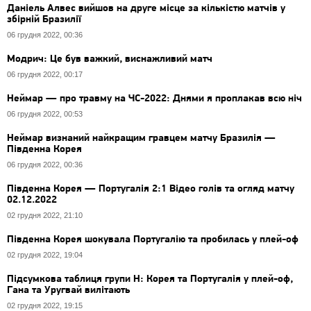
Даніель Алвес вийшов на друге місце за кількістю матчів у
збірній Бразилії
06 грудня 2022, 00:36
Модрич: Це був важкий, виснажливий матч
06 грудня 2022, 00:17
Неймар — про травму на ЧС-2022: Днями я проплакав всю ніч
06 грудня 2022, 00:53
Неймар визнаний найкращим гравцем матчу Бразилія —
Південна Корея
06 грудня 2022, 00:36
Південна Корея — Португалія 2:1 Відео голів та огляд матчу
02.12.2022
02 грудня 2022, 21:10
Південна Корея шокувала Португалію та пробилась у плей-оф
02 грудня 2022, 19:04
Підсумкова таблиця групи Н: Корея та Португалія у плей-оф,
Гана та Уругвай вилітають
02 грудня 2022, 19:15