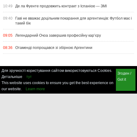
10:49
Де ла Фуенте продовжить контракт з Іспанією — ЗМІ
09:40
Гаві не вважає доцільним покарання для аргентинців: Футбол має і
такий бік
09:05
Легендарний Очоа завершив професійну кар’єру
08:36
Отаменді попрощався зі збірною Аргентини
Для зручності користування сайтом використовуються Cookies.
Згоден /
Детальніше
тут
Got it
This website uses cookies to ensure you get the best experience on
our website.
Learn more