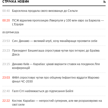
СТРІЧКА НОВИН
00:40
Барселона продала свого вихованця до Сельти
00:20
ПСЖ відхилив пропозицію Ліверпуля у 100 млн євро за Баркола —
L'Equipe
05 СЕРПНЯ 2026
23:53
Сич: Динамо — великий клуб, хочу якнайкраще проявити себе
23:23
Президент Бешикташа спростував чутки про інтерес до Браїма
Діаса
23:15
Динамо Київ — Карабах: цікаві варіанти ставок на поєдинок Ліги
конференцій
23:03
ФІФА спростовує чутки про обіцянку Інфантіно віддати Марокко
фінал ЧС-2030
22:40
Галл Сіті наближається до підписання Бейлі
22:22
Костюк: Карабах — непростий суперник, але ми розраховуємо на
свої сили