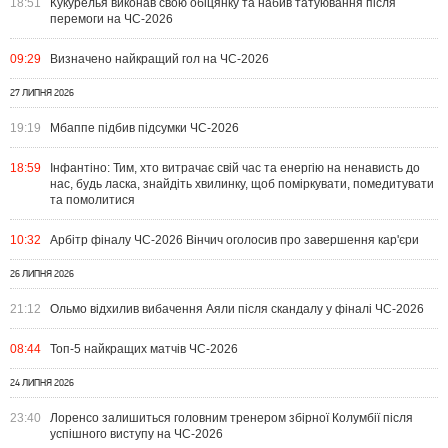
18:51
Кукурелья виконав свою обіцянку та набив татуювання після
перемоги на ЧС-2026
09:29
Визначено найкращий гол на ЧС-2026
27 ЛИПНЯ 2026
19:19
Мбаппе підбив підсумки ЧС-2026
18:59
Інфантіно: Тим, хто витрачає свій час та енергію на ненависть до
нас, будь ласка, знайдіть хвилинку, щоб поміркувати, помедитувати
та помолитися
10:32
Арбітр фіналу ЧС-2026 Вінчич оголосив про завершення кар'єри
26 ЛИПНЯ 2026
21:12
Ольмо відхилив вибачення Аяли після скандалу у фіналі ЧС-2026
08:44
Топ-5 найкращих матчів ЧС-2026
24 ЛИПНЯ 2026
23:40
Лоренсо залишиться головним тренером збірної Колумбії після
успішного виступу на ЧС-2026