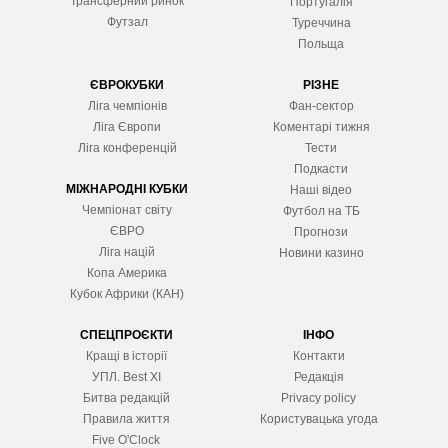
Трансферний ринок
Португалія
Футзал
Туреччина
Польща
ЄВРОКУБКИ
РІЗНЕ
Ліга чемпіонів
Фан-сектор
Ліга Європ
и
Коментарі тижня
Ліга конференцій
Тести
Подкасти
МІЖНАРОДНІ КУБКИ
Наші відео
Чемпіонат світу
Футбол на ТБ
ЄВРО
Прогнози
Ліга націй
Новини казино
Копа Америка
Кубок Африки (КАН)
СПЕЦПРОЄКТИ
ІНФО
Кращі в історії
Контакти
УПЛ. Best XІ
Редакція
Битва редакцій
Privacy policy
Правила життя
Користувацька угода
Five O'Clock