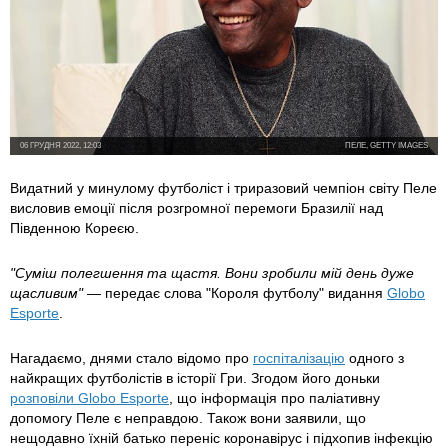
06 ГРУДНЯ 2022, 12:03
ПЕЛЕ, GETTY IMAGES
Видатний у минулому футболіст і триразовий чемпіон світу Пеле
висловив емоції після розгромної перемоги Бразилії над
Південною Кореєю.
"Суміш полегшення та щастя. Вони зробили мій день дуже
щасливим"
— передає слова "Короля футболу" видання
Globo
Esporte
.
Нагадаємо, днями стало відомо про
госпіталізацію
одного з
найкращих футболістів в історії Гри. Згодом його доньки
розповіли Globo Esporte
, що інформація про паліативну
допомогу Пеле є неправдою. Також вони заявили, що
нещодавно їхній батько переніс коронавірус і підхопив інфекцію