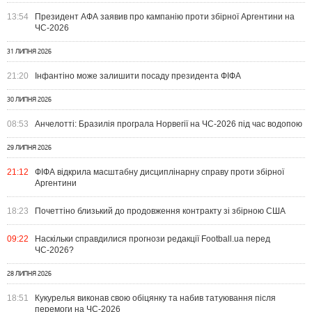
13:54
Президент АФА заявив про кампанію проти збірної Аргентини на
ЧС-2026
31 ЛИПНЯ 2026
21:20
Інфантіно може залишити посаду президента ФІФА
30 ЛИПНЯ 2026
08:53
Анчелотті: Бразилія програла Норвегії на ЧС-2026 під час водопою
29 ЛИПНЯ 2026
21:12
ФІФА відкрила масштабну дисциплінарну справу проти збірної
Аргентини
18:23
Почеттіно близький до продовження контракту зі збірною США
09:22
Наскільки справдилися прогнози редакції Football.ua перед
ЧС-2026?
28 ЛИПНЯ 2026
18:51
Кукурелья виконав свою обіцянку та набив татуювання після
перемоги на ЧС-2026