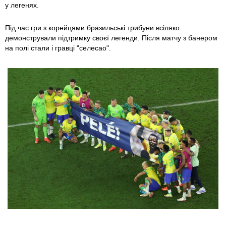
у легенях.
Під час гри з корейцями бразильські трибуни всіляко
демонстрували підтримку своєї легенди. Після матчу з банером
на полі стали і гравці "селесао".