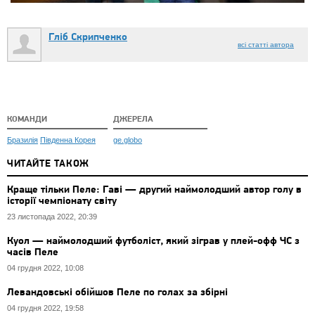
Гліб Скрипченко
всі статті автора
КОМАНДИ
ДЖЕРЕЛА
Бразилія
Південна Корея
ge.globo
ЧИТАЙТЕ ТАКОЖ
Краще тільки Пеле: Гаві — другий наймолодший автор голу в
історії чемпіонату світу
23 листопада 2022, 20:39
Куол — наймолодший футболіст, який зіграв у плей-офф ЧС з
часів Пеле
04 грудня 2022, 10:08
Левандовські обійшов Пеле по голах за збірні
04 грудня 2022, 19:58