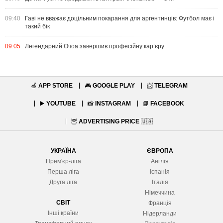
09:40
Гаві не вважає доцільним покарання для аргентинців: Футбол має і
такий бік
09:05
Легендарний Очоа завершив професійну кар’єру
🍏
APP STORE
🎮
GOOGLE PLAY
📨
TELEGRAM
▶️
YOUTUBE
📸
INSTAGRAM
📘
FACEBOOK
🦉
ADVERTISING PRICE
🇺🇦
УКРАЇНА
ЄВРОПА
Прем'єр-ліга
Англія
Перша ліга
Іспанія
Друга ліга
Італія
Німеччина
СВІТ
Франція
Інші країни
Нідерланди