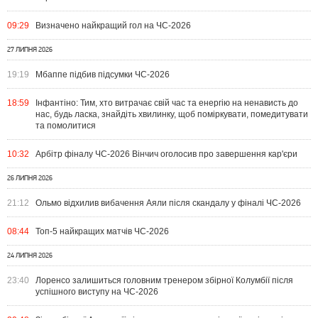
09:29
Визначено найкращий гол на ЧС-2026
27 ЛИПНЯ 2026
19:19
Мбаппе підбив підсумки ЧС-2026
18:59
Інфантіно: Тим, хто витрачає свій час та енергію на ненависть до
нас, будь ласка, знайдіть хвилинку, щоб поміркувати, помедитувати
та помолитися
10:32
Арбітр фіналу ЧС-2026 Вінчич оголосив про завершення кар'єри
26 ЛИПНЯ 2026
21:12
Ольмо відхилив вибачення Аяли після скандалу у фіналі ЧС-2026
08:44
Топ-5 найкращих матчів ЧС-2026
24 ЛИПНЯ 2026
23:40
Лоренсо залишиться головним тренером збірної Колумбії після
успішного виступу на ЧС-2026