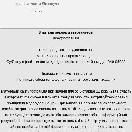
Кращі моменти Ліверпуля
Подія дня
З питань реклами звертайтесь:
adv@football.ua
E-mail редакції:
info@football.ua
.
© 2025 football Всі права захищені.
Суб'єкт у сфері онлайн-медіа, і
дентифікатор онлайн-медіа: R40-05983
Правила користування сайтом
Політика у сфері конфіденційності та персональних даних
Матеріали сайту football.ua призначені для осіб старше 21 року (21+). Участь
в азартних іграх може викликати ігрову залежність. Дотримуйтесь правил
(принципів) відповідальної гри. При виявленні перших ознак залежності
негайно зверніться до спеціаліста. Пам'ятайте, що участь в азартних іграх не
може бути джерелом доходів або альтернативою роботі. Інформаційний
ресурс football.ua не проводить ігри на реальні та/або віртуальні гроші, також
сайт не приймає ні в якій формі оплату ставок та інших платежів, які