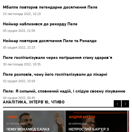
Мбаппе повторив легендарне досягнення Пеле
23 листопада 2022, 10:19
Неймар наблизився до рекорду Пеле
05 грудня 2022, 21:59
Неймар повторив досягнення Пеле та Роналдо
05 грудня 2022, 22:23
Пеле госпіталізували через погіршення стану здоров'я
30 листопада 2022, 18:35
Пеле розповів, чому його госпіталізували до лікарні
02 грудня 2022, 15:59
Пеле: Я сильний, сповнений надій, і слідую своєму лікуванню
04 грудня 2022, 00:45
АНАЛІТИКА, ІНТЕРВ'Ю, ЧТИВО
0
ЧТИВО
АНДРІЙ ШАХОВ
07 СЕРПНЯ 2026
05 СЕРПНЯ 2026
ЧОМУ МОХАМЕД САЛАХ
НЕПРОСТИЙ БАР'ЄР З