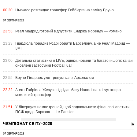
00:20
Ньюкасл розглядає трансфер Гейб’єрга на заміну Бруно
07 СЕРПНЯ 2026
23:53
Реал Мадрид готовий відпустити Ендріка в оренду — Романо
23:23
Гвардіола порадив Родрі обрати Барселону, а не Реал Мадрид —
ЗМІ
23:00
Детальна статистика в LIVE, оцінки, новини та багато іншого: качай
оновлені застосунки Football.ua!
22:55
Бруно Гімараес уже тренується з Арсеналом
22:22
Агент Габріела Жезуса відвідав базу Наполі на тлі чуток про
можливий трансфер
21:51
У Ліверпуля немає грошей, щоб задовольнити фінансові апетити
ПСЖ щодо Баркола — Le Parisien
ЧЕМПІОНАТ СВІТУ-2026
07 СЕРПНЯ 2026