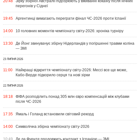
20:48
Зірку збірної Австралії підозрюють у вживанні кокаїну після нічних
перегонів у Сіднеї
19:45
Аргентинці вимагають переграти фінал ЧС-2026 проти Іспанії
14:00
10 головних моментів чемпіонату світу-2026: хроніка турніру
13:30
Де Йонг звинувачує збірну Нідерландів у погіршенні травми коліна
— ЗМІ
23 ЛИПНЯ 2026
11:00
Найкращі відкриття чемпіонату світу-2026: Мессі все ще може,
Кабо-Верде підкорило серця та нові зірки
22 ЛИПНЯ 2026
18:18
ФІФА розподілить понад 305 млн євро компенсацій між клубами
після ЧС-2026
17:35
Ямаль і Голанд встановили світовий рекорд
14:00
Символічна збірна чемпіонату світу-2026
10:49
Де ла Фуенте продовжить контракт з Іспанією — ЗМІ