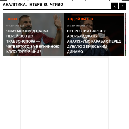
АНАЛІТИКА, ІНТЕРВ'Ю, ЧТИВО
0
ЧТИВО
АНДРІЙ ШАХОВ
07 СЕРПНЯ 2026
05 СЕРПНЯ 2026
ЧОМУ МОХАМЕД САЛАХ
НЕПРОСТИЙ БАР'ЄР З
ПЕРЕЙШОВ ДО
АЗЕРБАЙДЖАНУ:
ТРАБЗОНСПОРА —
АНАЛІЗУЄМО КАРАБАХ ПЕРЕД
ЧЕТВЕРТОГО ЗА ВЕЛИЧИНОЮ
ДУЕЛЛЮ З КИЇВСЬКИМ
КЛУБУ ТУРЕЧЧИНИ?
ДИНАМО