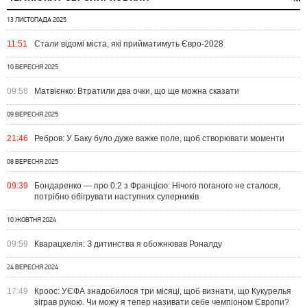
13 ЛИСТОПАДА 2025
11:51
Стали відомі міста, які прийматимуть Євро-2028
10 ВЕРЕСНЯ 2025
09:58
Матвієнко: Втратили два очки, що ще можна сказати
09 ВЕРЕСНЯ 2025
21:46
Ребров: У Баку було дуже важке поле, щоб створювати моменти
08 ВЕРЕСНЯ 2025
09:39
Бондаренко — про 0:2 з Францією: Нічого поганого не сталося,
потрібно обігрувати наступних суперників
10 ЖОВТНЯ 2024
09:59
Кварацхелія: З дитинства я обожнював Роналду
24 ВЕРЕСНЯ 2024
17:49
Кроос: УЄФА знадобилося три місяці, щоб визнати, що Кукурелья
зіграв рукою. Чи можу я тепер називати себе чемпіоном Європи?