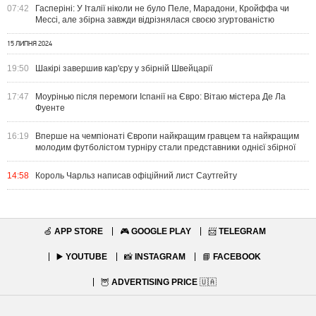
07:42
Гасперіні: У Італії ніколи не було Пеле, Марадони, Кройффа чи
Мессі, але збірна завжди відрізнялася своєю згуртованістю
15 ЛИПНЯ 2024
19:50
Шакірі завершив кар'єру у збірній Швейцарії
17:47
Моурінью після перемоги Іспанії на Євро: Вітаю містера Де Ла
Фуенте
16:19
Вперше на чемпіонаті Європи найкращим гравцем та найкращим
молодим футболістом турніру стали представники однієї збірної
14:58
Король Чарльз написав офіційний лист Саутгейту
🍏
APP STORE
🎮
GOOGLE PLAY
📨
TELEGRAM
▶️
YOUTUBE
📸
INSTAGRAM
📘
FACEBOOK
🦉
ADVERTISING PRICE
🇺🇦