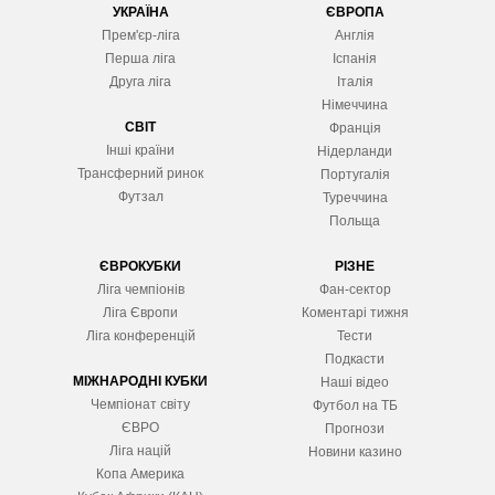
УКРАЇНА
ЄВРОПА
Прем'єр-ліга
Англія
Перша ліга
Іспанія
Друга ліга
Італія
Німеччина
СВІТ
Франція
Інші країни
Нідерланди
Трансферний ринок
Португалія
Футзал
Туреччина
Польща
ЄВРОКУБКИ
РІЗНЕ
Ліга чемпіонів
Фан-сектор
Ліга Європ
и
Коментарі тижня
Ліга конференцій
Тести
Подкасти
МІЖНАРОДНІ КУБКИ
Наші відео
Чемпіонат світу
Футбол на ТБ
ЄВРО
Прогнози
Ліга націй
Новини казино
Копа Америка