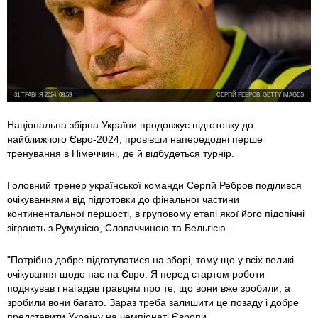
31 ТРАВНЯ 2024, 08:59
СЕРГІЙ РЕБРОВ, GETTY IMAGES
Національна збірна України продовжує підготовку до
найближчого Євро-2024, провівши напередодні перше
тренування в Німеччині, де й відбудеться турнір.
Головний тренер української команди Сергій Ребров поділився
очікуваннями від підготовки до фінальної частини
континентальної першості, в груповому етапі якої його підопічні
зіграють з Румунією, Словаччиною та Бельгією.
"Потрібно добре підготуватися на зборі, тому що у всіх великі
очікування щодо нас на Євро. Я перед стартом роботи
подякував і нагадав гравцям про те, що вони вже зробили, а
зробили вони багато. Зараз треба залишити це позаду і добре
представити Україну на чемпіонаті Європи.