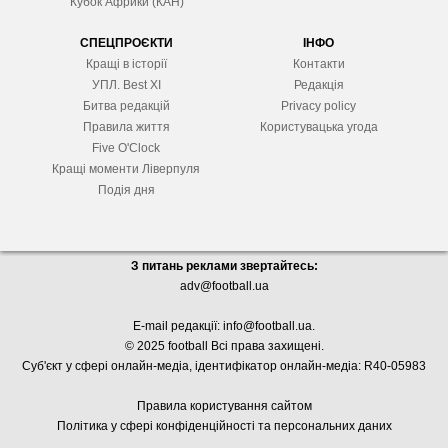
Кубок Африки (КАН)
СПЕЦПРОЄКТИ
ІНФО
Кращі в історії
Контакти
УПЛ. Best XІ
Редакція
Битва редакцій
Privacy policy
Правила життя
Користувацька угода
Five O'Clock
Кращі моменти Ліверпуля
Подія дня
З питань реклами звертайтесь:
adv@football.ua
E-mail редакції:
info@football.ua
.
© 2025 football Всі права захищені.
Суб'єкт у сфері онлайн-медіа, і
дентифікатор онлайн-медіа: R40-05983
Правила користування сайтом
Політика у сфері конфіденційності та персональних даних