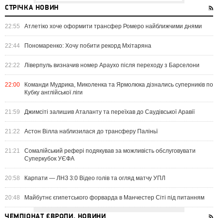
СТРІЧКА НОВИН
22:55
Атлетіко хоче оформити трансфер Ромеро найближчими днями
22:44
Пономаренко: Хочу побити рекорд Мхітаряна
22:22
Ліверпуль визначив номер Араухо після переходу з Барселони
22:00
Команди Мудрика, Миколенка та Ярмолюка дізнались суперників по
Кубку англійської ліги
21:59
Джимсіті залишив Аталанту та переїхав до Саудівської Аравії
21:22
Астон Вілла наблизилася до трансферу Паліньї
21:21
Сомалійський рефері подякував за можливість обслуговувати
Суперкубок УЄФА
20:58
Карпати — ЛНЗ 3:0 Відео голів та огляд матчу УПЛ
20:48
Майбутнє єгипетського форварда в Манчестер Сіті під питанням
ЧЕМПІОНАТ ЄВРОПИ. НОВИНИ