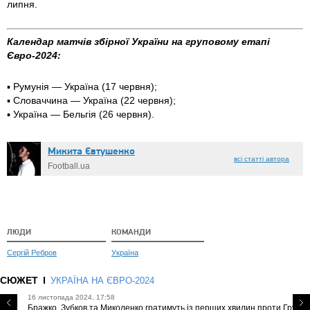
липня.
Календар матчів збірної України на груповому етапі
Євро-2024:
▪️ Румунія — Україна (17 червня);
▪️ Словаччина — Україна (22 червня);
▪️ Україна — Бельгія (26 червня).
Микита Євтушенко
всі статті автора
Football.ua
ЛЮДИ
КОМАНДИ
Сергій Ребров
Україна
СЮЖЕТ
УКРАЇНА НА ЄВРО-2024
16 листопада 2024, 17:58
Бражко, Зубков та Миколенко гратимуть із перших хвилин проти Грузії