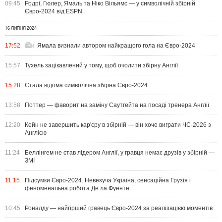
09:45
Родрі, Гюлер, Ямаль та Ніко Вільямс — у символічній збірній
Євро-2024 від ESPN
16 ЛИПНЯ 2024
17:52
Ямала визнали автором найкращого гола на Євро-2024
15:57
Тухель зацікавлений у тому, щоб очолити збірну Англії
15:28
Стала відома символічна збірна Євро-2024
13:58
Поттер — фаворит на заміну Саутгейта на посаді тренера Англії
12:20
Кейн не завершить кар'єру в збірній — він хоче виграти ЧС-2026 з
Англією
11:24
Беллінгем не став лідером Англії, у гравця немає друзів у збірній —
ЗМІ
11:15
Підсумки Євро-2024. Невезуча Україна, сенсаційна Грузія і
феноменальна робота Де ла Фуенте
10:45
Роналду — найгірший гравець Євро-2024 за реалізацією моментів