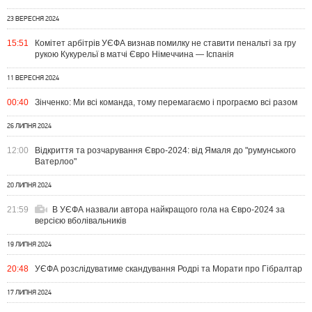
23 ВЕРЕСНЯ 2024
15:51
Комітет арбітрів УЄФА визнав помилку не ставити пенальті за гру
рукою Кукурельї в матчі Євро Німеччина — Іспанія
11 ВЕРЕСНЯ 2024
00:40
Зінченко: Ми всі команда, тому перемагаємо і програємо всі разом
26 ЛИПНЯ 2024
12:00
Відкриття та розчарування Євро-2024: від Ямаля до "румунського
Ватерлоо"
20 ЛИПНЯ 2024
21:59
В УЄФА назвали автора найкращого гола на Євро-2024 за
версією вболівальників
19 ЛИПНЯ 2024
20:48
УЄФА розслідуватиме скандування Родрі та Морати про Гібралтар
17 ЛИПНЯ 2024