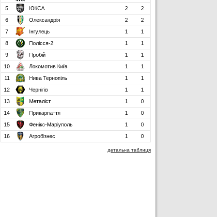
5
ЮКСА
2
2
6
Олександрія
2
2
7
Інгулець
1
1
8
Полісся-2
1
1
9
Пробій
1
1
10
Локомотив Київ
1
1
11
Нива Тернопіль
1
1
12
Чернігів
1
1
13
Металіст
1
0
14
Прикарпаття
1
0
15
Фенікс-Маріуполь
1
0
16
Агробізнес
1
0
детальна таблиця