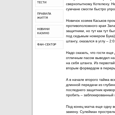
ТЕСТИ
сверхопытному Котелюху. Не
сумчане смогли быстро упро
ПРАВИЛА
ЖИТТЯ
Новичок хозяев Каськов про
противоположного края Запа
НОВИНИ
защитники, но тут как тут б
КАЗИНО
под седьмым номером Бука),
штангу, оказался в углу – 2:0
ФАН-СЕКТОР
Надо сказать, что гости ещ
отличным пасом выводил на
на себя штанга. Из первота
вторым форвардом в переры
А в начале второго тайма вс
длинной передачи из глубин
последнего защитник кривор
пробить – заблокированный 
Под конец матча еще одну в
замену. Сулейман прострели