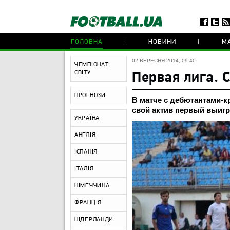
ГОЛОВНА
НОВИНИ
МА
02 ВЕРЕСНЯ 2014, 09:40
ЧЕМПІОНАТ
СВІТУ
Первая лига. 
ПРОГНОЗИ
В матче с дебютантами-к
свой актив первый выиг
УКРАЇНА
АНГЛІЯ
ІСПАНІЯ
ІТАЛІЯ
НІМЕЧЧИНА
ФРАНЦІЯ
НІДЕРЛАНДИ