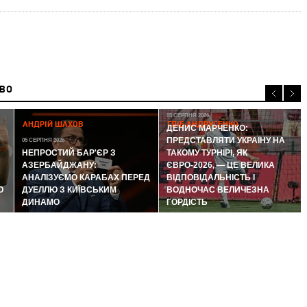
ИВО
05 СЕРПНЯ 2026
АНДРІЙ ШАХОВ
ГЛІБ АНДРУСЕНКО
ДЕНИС МАРЧЕНКО:
ПРЕДСТАВЛЯТИ УКРАЇНУ НА
05 СЕРПНЯ 2026
НЕПРОСТИЙ БАР'ЄР З
ТАКОМУ ТУРНІРІ, ЯК
АЗЕРБАЙДЖАНУ:
ЄВРО-2026, — ЦЕ ВЕЛИКА
АНАЛІЗУЄМО КАРАБАХ ПЕРЕД
ВІДПОВІДАЛЬНІСТЬ І
Ю
ДУЕЛЛЮ З КИЇВСЬКИМ
ВОДНОЧАС ВЕЛИЧЕЗНА
ДИНАМО
ГОРДІСТЬ