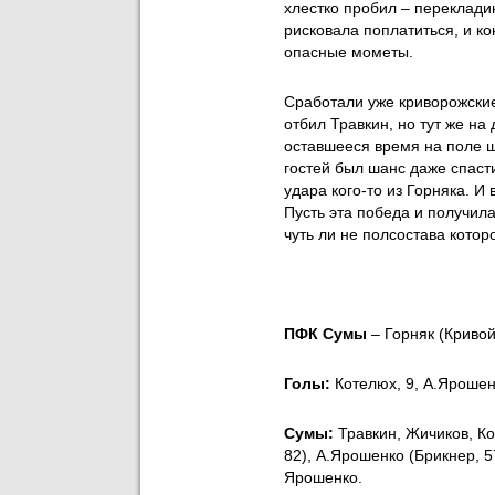
хлестко пробил – переклади
рисковала поплатиться, и к
опасные мометы.
Сработали уже криворожски
отбил Травкин, но тут же на
оставшееся время на поле ш
гостей был шанс даже спаст
удара кого-то из Горняка. И
Пусть эта победа и получил
чуть ли не полсостава кото
ПФК Сумы
– Горняк (Кривой
Голы:
Котелюх, 9, А.Ярошен
Сумы
:
Травкин, Жичиков, Ко
82), А.Ярошенко (Брикнер, 5
Ярошенко.