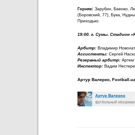
Горняк:
Зарубин, Баенко, Лю
(Боровский, 77), Бука, Нудн
Приходько.
19:00. г. Сумы. Стадион 
Арбитр:
Владимир Новохат
Ассистенты:
Сергей Наска
Резервный арбитр:
Артем 
Инспектор:
Вадим Нестерен
Артур Валерко, Football.ua
Артур Валерко
футбольный обозрева