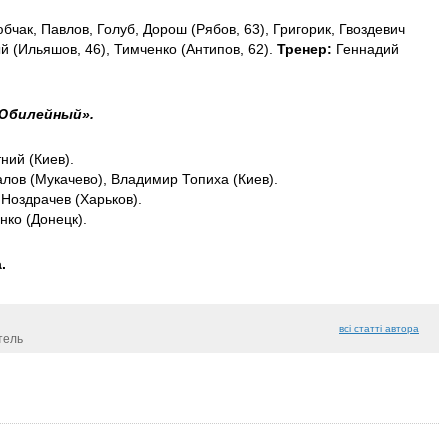
бчак, Павлов, Голуб, Дорош (Рябов, 63), Григорик, Гвоздевич
ый (Ильяшов, 46), Тимченко (Антипов, 62).
Тренер:
Геннадий
«Юбилейный».
ний (Киев).
лов (Мукачево), Владимир Топиха (Киев).
Ноздрачев (Харьков).
ко (Донецк).
.
всі статті автора
тель