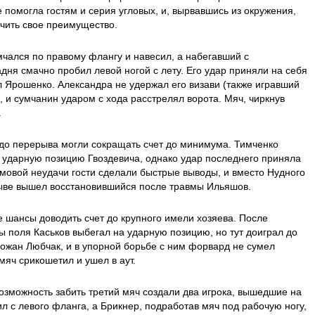
 помогла гостям и серия угловых, и, вырвавшись из окружения,
чить свое преимущество.
мчался по правому флангу и навесил, а набегавший с
дня смачно пробил левой ногой с лету. Его удар приняли на себя
ыл Ярошенко. Александра не удержал его визави (также игравший
 и сумчанин ударом с хода расстрелял ворота. Мяч, чиркнув
.
е до перерыва могли сокращать счет до минимума. Тимченко
 ударную позицию Гвоздевича, однако удар последнего приняла
ймовой неудачи гости сделали быстрые выводы, и вместо Нудного
ве вышел восстановившийся после травмы Ильяшов.
е шансы доводить счет до крупного имели хозяева. После
ы поля Каськов выбегал на ударную позицию, но тут доиграл до
ожан Любчак, и в упорной борьбе с ним форвард не сумел
мяч срикошетил и ушел в аут.
озможность забить третий мяч создали два игрока, вышедшие на
л с левого фланга, а Брикнер, подработав мяч под рабочую ногу,