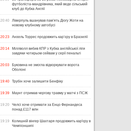
футболіста-мандрівника, який веде сільський
клуб до Кубка Англії
20:40
Ліверпуль вшанував пам’ять Діогу Жоти на
новому клубному автобусі
20:23
Анхель Торрес продовжить кар’єру в Бразилії
20:14
Міллволл вибив КПР з Кубка англійської ліги
завдяки чотирьом сейвам у серії пенальті
20:03
Буковина не змогла відкоркувати ворота
Оболоні
19:40
Трубін хоче залишити Бенфіку
19:39
Маунт отримав чергову травму у матчі з ПСЖ
19:20
Челсі хоче отримати за Енцо Фернандеса
понад £117 млн
19:19
Колишній вінгер Шахтаря продовжить кар'єру в
Чемпіоншипі