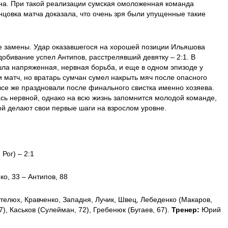
на. При такой реализации сумская омоложенная команда
онцовка матча доказала, что очень зря были упущенные такие
е замены. Удар оказавшегося на хорошей позиции Ильяшова
 добивание успел Антипов, расстрелявший девятку – 2:1. В
ла напряженная, нервная борьба, и еще в одном эпизоде у
и матч, но вратарь сумчан сумел накрыть мяч после опасного
 все же праздновали после финального свистка именно хозяева.
ась нервной, однако на всю жизнь запомнится молодой команде,
рой делают свои первые шаги на взрослом уровне.
 Рог) – 2:1
ко, 33 – Антипов, 88
телюх, Кравченко, Западня, Лучик, Швец, Лебеденко (Макаров,
7), Каськов (Сулейман, 72), Гребенюк (Бугаев, 67).
Тренер:
Юрий