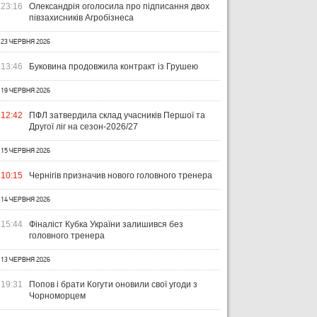
23:16
Олександрія оголосила про підписання двох
півзахисників Агробізнеса
23 ЧЕРВНЯ 2026
13:46
Буковина продовжила контракт із Грушею
19 ЧЕРВНЯ 2026
12:42
ПФЛ затвердила склад учасників Першої та
Другої ліг на сезон-2026/27
15 ЧЕРВНЯ 2026
10:15
Чернігів призначив нового головного тренера
14 ЧЕРВНЯ 2026
15:44
Фіналіст Кубка України залишився без
головного тренера
13 ЧЕРВНЯ 2026
19:31
Попов і брати Когути оновили свої угоди з
Чорноморцем