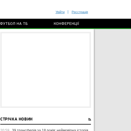
Увійти
Реєстрація
ФУТБОЛ НА ТБ
КОНФЕРЕНЦІЇ
СТРІЧКА НОВИН
20:59
39 трансферів за 18 років: неймовірна історія