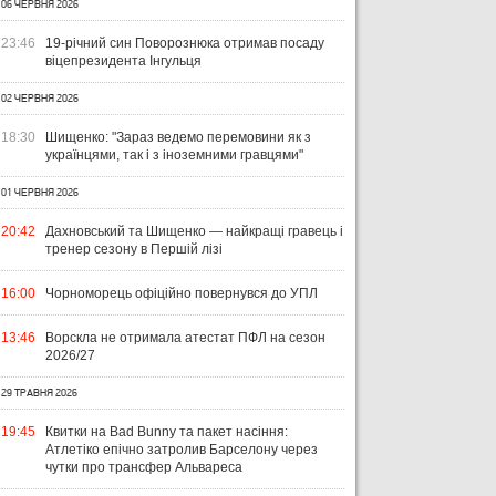
06 ЧЕРВНЯ 2026
23:46
19-річний син Поворознюка отримав посаду
віцепрезидента Інгульця
02 ЧЕРВНЯ 2026
18:30
Шищенко: "Зараз ведемо перемовини як з
українцями, так і з іноземними гравцями"
01 ЧЕРВНЯ 2026
ЧТИВО
УКРАЇНА
ЛІ
04 СЕРПНЯ 2026
20:42
Дахновський та Шищенко — найкращі гравець і
УКРАЇНСЬКИЙ СЛІД У ДРУГОМУ
31 Л
тренер сезону в Першій лізі
ТУРІ ЕКСТРАКЛЯСИ: МАЦЕНКО
ВІ
ПЕРЕМАГАЄ, РОМАНЧУК
ПЕ
31 ЛИПНЯ 2026
16:00
Чорноморець офіційно повернувся до УПЛ
ТРИМАЄ РІВЕНЬ, ЛЕХІЯ ЗНОВУ
УПЛ-2026/27. ПРЕДСТАВЛЕННЯ
ПО
БЕЗ ОЧОК
КОМАНД
СТ
13:46
Ворскла не отримала атестат ПФЛ на сезон
2026/27
29 ТРАВНЯ 2026
19:45
Квитки на Bad Bunny та пакет насіння:
Атлетіко епічно затролив Барселону через
чутки про трансфер Альвареса