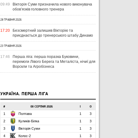
09:49
Вікторія Суми призначила нового виконувача
обов’язків головного тренера
28 ТРАВНЯ 2026
17:20
Безсмертний залишив Вікторію та
приєднається до тренерського штабу Динамо
23 ТРАВНЯ 2026
17:46
Перша ліга: перша поразка Буковини,
перемоги Лівого Берега та Металіста, нічиї для
Ворскли та Агробізнеса
УКРАЇНА. ПЕРША ЛІГА
#
08 СЕРПНЯ 2026
І
О
1
Полтава
1
3
2
Куликів-Білка
1
3
3
Вікторія Суми
1
3
4
Колос-2
1
3