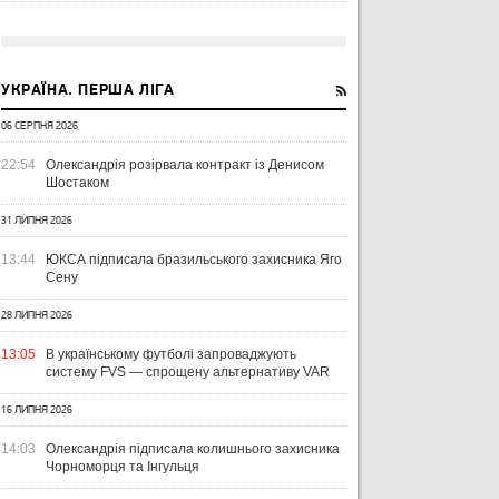
УКРАЇНА. ПЕРША ЛІГА
06 СЕРПНЯ 2026
22:54
Олександрія розірвала контракт із Денисом
Шостаком
31 ЛИПНЯ 2026
13:44
ЮКСА підписала бразильського захисника Яго
Сену
28 ЛИПНЯ 2026
13:05
В українському футболі запроваджують
систему FVS — спрощену альтернативу VAR
16 ЛИПНЯ 2026
14:03
Олександрія підписала колишнього захисника
Чорноморця та Інгульця