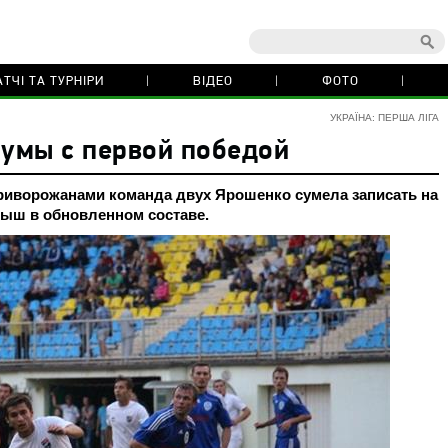
ТЧІ ТА ТУРНІРИ
ВІДЕО
ФОТО
УКРАЇНА: ПЕРША ЛІГА
Сумы с первой победой
риворожанами команда двух Ярошенко сумела записать на
рыш в обновленном составе.