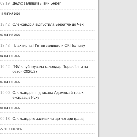
09:19
Дедух залишив Лівий Берег
11 ЛИПНЯ 2026
18:42
Олександрія відпустила Беїратче до Чехії
07 ЛИПНЯ 2026
13:43
Плахтир та П’ятов залишили СК Полтаву
04 ЛИПНЯ 2026
16:42
ПФЛ опублікувала календар Першої ліги на
сезон-2026/27
02 ЛИПНЯ 2026
19:00
Олександрія підписала Адамюка й трьох
ексгравців Руху
01 ЛИПНЯ 2026
09:18
Олександрію залишили ще чотири гравці
27 ЧЕРВНЯ 2026