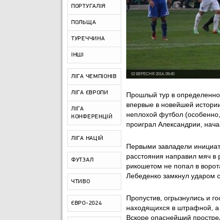
ПОРТУГАЛІЯ
ПОЛЬЩА
ТУРЕЧЧИНА
ІНШІ
02 ВЕРЕСНЯ 2014, 09:40
ЛІГА ЧЕМПІОНІВ
ЛІГА ЄВРОПИ
Прошлый тур в определенно
впервые в новейшей истории
ЛІГА
неплохой футбол (особенно,
КОНФЕРЕНЦІЙ
проиграл Александрии, нач
ЛІГА НАЦІЙ
Первыми завладели инициати
расстояния направил мяч в р
ФУТЗАЛ
рикошетом не попал в ворота
Лебеденко замкнул ударом с
ЧТИВО
Пропустив, огрызнулись и го
ЄВРО-2024
находящихся в штрафной, а 
Вскоре опаснейший простре