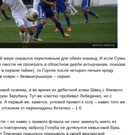
ФОТО FC.SUMY.UA
й мере оказался переломным для обеих команд. И если Сумы
 смогли не проиграть в областном дерби ахтырчанам, показав
 в первом тайме), то Горняк после четырех ничьих кряду
ав новую – безвыигрышную – серию.
вой хозяева, и во время их дебютной атаки Швец с близкого
уки Зарубину. Тут же хлестко пробивал Лебеденко, но с
. А первый же, кажется, угловой привел к голу – навес того же
 отскоком от перекладины Котелюх – 1:0.
сти – их навес с правого фланга не смог замкнуть никто из
к повторному забросу Голуба не дотянулся невысокий Бука.
л Тимченко пришлось прерывать в своей вратарской