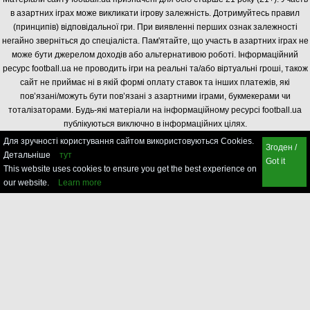
в азартних іграх може викликати ігрову залежність. Дотримуйтесь правил
(принципів) відповідальної гри. При виявленні перших ознак залежності
негайно зверніться до спеціаліста. Пам'ятайте, що участь в азартних іграх не
може бути джерелом доходів або альтернативою роботі. Інформаційний
ресурс football.ua не проводить ігри на реальні та/або віртуальні гроші, також
сайт не приймає ні в якій формі оплату ставок та інших платежів, які
пов’язані/можуть бути пов’язані з азартними іграми, букмекерами чи
тоталізаторами. Будь-які матеріали на інформаційному ресурсі football.ua
публікуються виключно в інформаційних цілях.
Для зручності користування сайтом використовуються Cookies.
Згоден /
Детальніше
тут
Got it
This website uses cookies to ensure you get the best experience on
our website.
Learn more