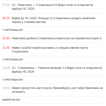
07:20
Німеччина — Словаччина 6:0 Відео голів та огляд матчу
відбору ЧС-2026
00:10
Відбір до ЧС-2026: Польща та Словаччина складуть компанію
Україні у стикових матчах
17 ЛИСТОПАДА 2025
23:44
Німеччина добила Словаччину в перегонах за перемогою в групі A
21:00
Кімміх та Шлоттербек гратимуть із перших хвилин проти
Словаччини
15 ЛИСТОПАДА 2025
12:59
Словаччина — Північна Ірландія 1:0 Відео гола та огляд матчу
відбору ЧС-2026
13 ЛИСТОПАДА 2025
16:40
Кімміх пропустить матч проти Люксембургу, але табір Німеччини не
залишить
08 ВЕРЕСНЯ 2025