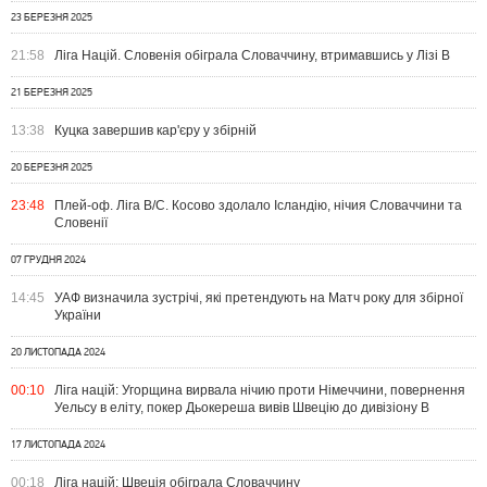
23 БЕРЕЗНЯ 2025
21:58
Ліга Націй. Словенія обіграла Словаччину, втримавшись у Лізі B
21 БЕРЕЗНЯ 2025
13:38
Куцка завершив кар'єру у збірній
20 БЕРЕЗНЯ 2025
23:48
Плей-оф. Ліга B/C. Косово здолало Ісландію, нічия Словаччини та
Словенії
07 ГРУДНЯ 2024
14:45
УАФ визначила зустрічі, які претендують на Матч року для збірної
України
20 ЛИСТОПАДА 2024
00:10
Ліга націй: Угорщина вирвала нічию проти Німеччини, повернення
Уельсу в еліту, покер Дьокереша вивів Швецію до дивізіону В
17 ЛИСТОПАДА 2024
00:18
Ліга націй: Швеція обіграла Словаччину