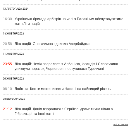
13 ЛИСТОПАДА 2024
16:30
Українська бригада арбітрів на чолі з Балакіним обслуговуватиме
матч Ліги націй
14 ЖОВТНЯ 2024
20:58
Ліга націй. Словаччина здолала Азербайджан
11 ЖОВТНЯ 2024
23:55
Ліга націй: Чехія впоралася з Албанією, Ісландія і Словаччина
уникнули поразок, Чорногорія поступилася Туреччині
09 ЖОВТНЯ 2024
08:10
Лоботка: Конте може вивести Наполі на найвищий рівень
08 ВЕРЕСНЯ 2024
21:12
Ліга націй. Данія впоралася з Сербією, драматична нічия в
Гібралтарі та інші матчі
всі новини