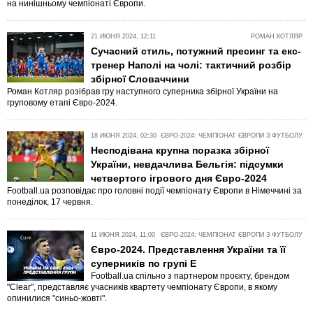
на нинішньому чемпіонаті Європи.
21 ИЮНЯ 2024, 12:11
РОМАН КОТЛЯР
Сучасний стиль, потужний пресинг та екс-
тренер Наполі на чолі: тактичний розбір
збірної Словаччини
Роман Котляр розібрав гру наступного суперника збірної України на
груповому етапі Євро-2024.
18 ИЮНЯ 2024, 02:30
ЄВРО-2024: ЧЕМПІОНАТ ЄВРОПИ З ФУТБОЛУ
Несподівана крупна поразка збірної
України, невдачлива Бельгія: підсумки
четвертого ігрового дня Євро-2024
Football.ua розповідає про головні події чемпіонату Європи в Німеччині за
понеділок, 17 червня.
11 ИЮНЯ 2024, 11:00
ЄВРО-2024: ЧЕМПІОНАТ ЄВРОПИ З ФУТБОЛУ
Євро-2024. Представлення України та її
суперників по групі Е
Football.ua спільно з партнером проєкту, брендом
"Clear", представляє учасників квартету чемпіонату Європи, в якому
опинилися "синьо-жовті".