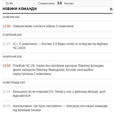
3:4
21:45
Словаччина
Косово
НОВИНИ КОМАНДИ
23 КВІТНЯ 2026
12:59
Гамшик може очолити збірну Словаччини
27 БЕРЕЗНЯ 2026
11:23
Словаччина — Косово 3:4 Відео голів та огляд матчу відбору
ЧС-2026
26 БЕРЕЗНЯ 2026
23:59
Плейоф ЧС-26: Італія без проблем здолала Північну Ірландію,
Данія знищила Північну Македонію, Косово сенсаційно
перестріляла Словаччину
18 ЛИСТОПАДА 2025
11:28
Кальцона після поразки 0:6: Тепер у нас є декілька місяців, щоб
відновитися
08:20
Нагельсманн: Це було заслужено — блискуча гра нашої команди,
під великим тиском