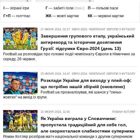
І
— зіграні ігри
Г
— забиті голи
(пен.)
П
— гольові паси
Г+П
— гол+пас
ЖК
— жовті картки
КК
— червоні картки
27 ИЮНЯ 2024, 02:27
ЄВРО-2024: ЧЕМПІОНАТ ЄВРОПИ З ФУТБОЛУ
Завершення групового етапу, український
антирекорд та історичне досягнення
Грузії: підсумки Євро-2024 (день 13)
Football.ua розповідає про головні події чемпіонату Європи в Німеччині за
середу, 26 червня.
25 ИЮНЯ 2024, 14:47
ЄВРО-2024: ЧЕМПІОНАТ ЄВРОПИ З ФУТБОЛУ
Розклади України для виходу у плей-оф:
що потрібно нашій збірній (оновлено)
Football.ua проаналізував, які шанси у "синьо-
жовтих" на вихід із групи.
22 ИЮНЯ 2024, 11:00
РОМАН КОТЛЯР
Як Україна виграла у Словаччини:
пропустила традиційний для себе гол,
але скористалася слабкостями суперника
Роман Котляр розібрав матч національної команди з другим суперником