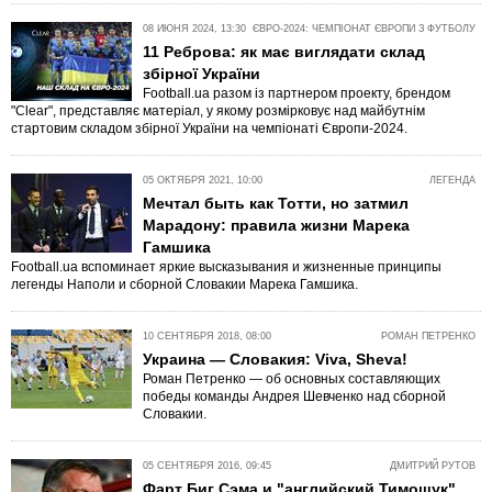
08 ИЮНЯ 2024, 13:30
ЄВРО-2024: ЧЕМПІОНАТ ЄВРОПИ З ФУТБОЛУ
11 Реброва: як має виглядати склад
збірної України
Football.ua разом із партнером проекту, брендом
"Clear", представляє матеріал, у якому розмірковує над майбутнім
стартовим складом збірної України на чемпіонаті Європи-2024.
05 ОКТЯБРЯ 2021, 10:00
ЛЕГЕНДА
Мечтал быть как Тотти, но затмил
Марадону: правила жизни Марека
Гамшика
Football.ua вспоминает яркие высказывания и жизненные принципы
легенды Наполи и сборной Словакии Марека Гамшика.
10 СЕНТЯБРЯ 2018, 08:00
РОМАН ПЕТРЕНКО
Украина — Словакия: Viva, Sheva!
Роман Петренко — об основных составляющих
победы команды Андрея Шевченко над сборной
Словакии.
05 СЕНТЯБРЯ 2016, 09:45
ДМИТРИЙ РУТОВ
Фарт Биг Сэма и "английский Тимощук"