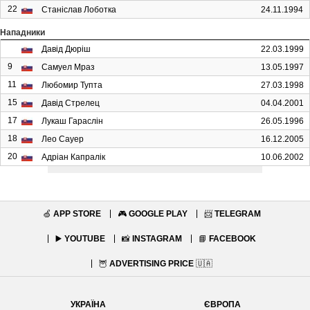
22
Станіслав Лоботка
24.11.1994
Нападники
Давід Дюріш
22.03.1999
9
Самуел Мраз
13.05.1997
11
Любомир Тупта
27.03.1998
15
Давід Стрелец
04.04.2001
17
Лукаш Гараслін
26.05.1996
18
Лео Сауер
16.12.2005
20
Адріан Капралік
10.06.2002
🍏
APP STORE
🎮
GOOGLE PLAY
📨
TELEGRAM
▶️
YOUTUBE
📸
INSTAGRAM
📘
FACEBOOK
🦉
ADVERTISING PRICE
🇺🇦
УКРАЇНА
ЄВРОПА