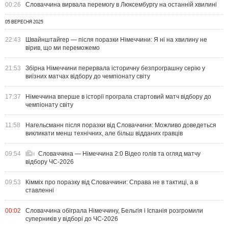
00:26
Словаччина вирвала перемогу в Люксембургу на останній хвилині
05 ВЕРЕСНЯ 2025
22:43
Швайнштайгер — після поразки Німеччини: Я ні на хвилину не
вірив, що ми переможемо
21:53
Збірна Німеччини перервала історичну безпрограшну серію у
виїзних матчах відбору до чемпіонату світу
17:37
Німеччина вперше в історії програла стартовий матч відбору до
чемпіонату світу
11:58
Нагельсманн після поразки від Словаччини: Можливо доведеться
викликати менш технічних, але більш відданих гравців
09:54
Словаччина — Німеччина 2:0 Відео голів та огляд матчу
відбору ЧС-2026
09:53
Кімміх про поразку від Словаччини: Справа не в тактиці, а в
ставленні
00:02
Словаччина обіграла Німеччину, Бельгія і Іспанія розгромили
суперників у відборі до ЧС-2026