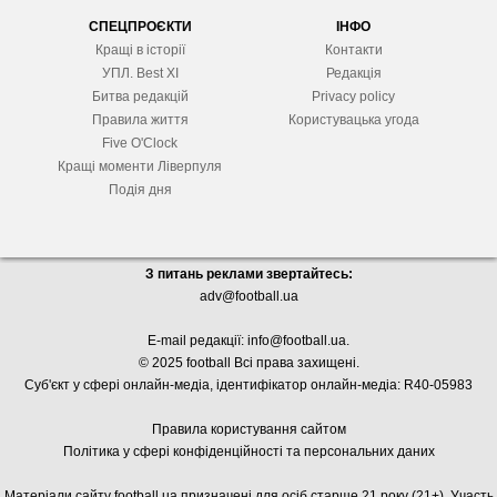
СПЕЦПРОЄКТИ
ІНФО
Кращі в історії
Контакти
УПЛ. Best XІ
Редакція
Битва редакцій
Privacy policy
Правила життя
Користувацька угода
Five O'Clock
Кращі моменти Ліверпуля
Подія дня
З питань реклами звертайтесь:
adv@football.ua
E-mail редакції:
info@football.ua
.
© 2025 football Всі права захищені.
Суб'єкт у сфері онлайн-медіа, і
дентифікатор онлайн-медіа: R40-05983
Правила користування сайтом
Політика у сфері конфіденційності та персональних даних
Матеріали сайту football.ua призначені для осіб старше 21 року (21+). Участь