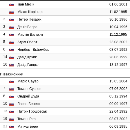
Іван Месік
01.06.2001
Мілан Шкрініар
11.02.1995
2
Петер Пекарік
30.10.1986
3
Деніс Вавро
10.04.1996
4
Мартін Вальєнт
11.12.1995
5
Адам Оберт
23.08.2002
6
Норберт Дьйомбер
03.07.1992
14
Давід Крчик
28.06.1999
16
Давід Ганцко
13.12.1997
Півзахисники
Маріо Сауер
15.05.2004
7
Томаш Суслов
07.06.2002
8
Ондрей Дуда
05.12.1994
10
Ласло Бенеш
09.09.1997
13
Патрік Грошовські
22.04.1992
19
Томаш Ріго
03.07.2002
21
Матуш Беро
06.09.1995