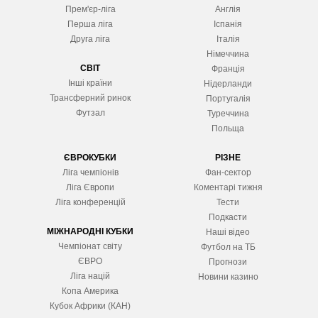
Прем'єр-ліга
Англія
Перша ліга
Іспанія
Друга ліга
Італія
Німеччина
СВІТ
Франція
Інші країни
Нідерланди
Трансферний ринок
Португалія
Футзал
Туреччина
Польща
ЄВРОКУБКИ
РІЗНЕ
Ліга чемпіонів
Фан-сектор
Ліга Європ
и
Коментарі тижня
Ліга конференцій
Тести
Подкасти
МІЖНАРОДНІ КУБКИ
Наші відео
Чемпіонат світу
Футбол на ТБ
ЄВРО
Прогнози
Ліга націй
Новини казино
Копа Америка
Кубок Африки (КАН)