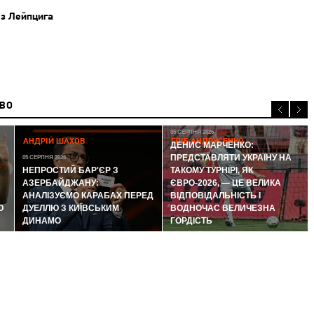
з Лейпцига
ИВО
05 СЕРПНЯ 2026
АНДРІЙ ШАХОВ
ГЛІБ АНДРУСЕНКО
ДЕНИС МАРЧЕНКО:
ПРЕДСТАВЛЯТИ УКРАЇНУ НА
05 СЕРПНЯ 2026
НЕПРОСТИЙ БАР'ЄР З
ТАКОМУ ТУРНІРІ, ЯК
АЗЕРБАЙДЖАНУ:
ЄВРО-2026, — ЦЕ ВЕЛИКА
АНАЛІЗУЄМО КАРАБАХ ПЕРЕД
ВІДПОВІДАЛЬНІСТЬ І
Ю
ДУЕЛЛЮ З КИЇВСЬКИМ
ВОДНОЧАС ВЕЛИЧЕЗНА
ДИНАМО
ГОРДІСТЬ