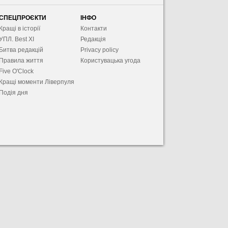
СПЕЦПРОЄКТИ
ІНФО
Кращі в історії
Контакти
УПЛ. Best XІ
Редакція
Битва редакцій
Privacy policy
Правила життя
Користувацька угода
Five O'Clock
Кращі моменти Ліверпуля
Подія дня