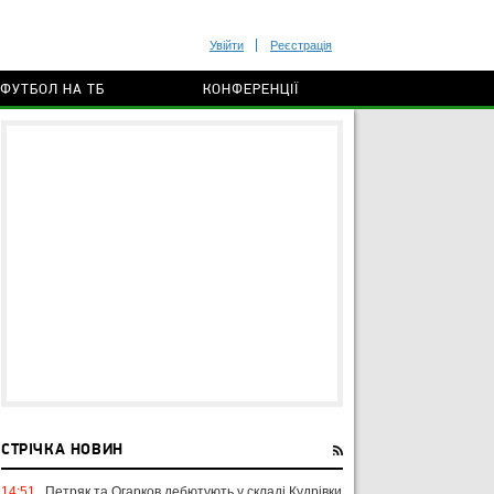
Увійти
Реєстрація
ФУТБОЛ НА ТБ
КОНФЕРЕНЦІЇ
СТРІЧКА НОВИН
14:51
Петряк та Огарков дебютують у складі Кудрівки