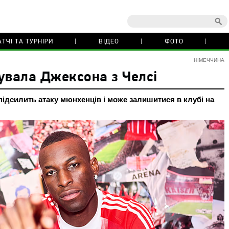
ТЧІ ТА ТУРНІРИ
ВІДЕО
ФОТО
НІМЕЧЧИНА
увала Джексона з Челсі
ідсилить атаку мюнхенців і може залишитися в клубі на