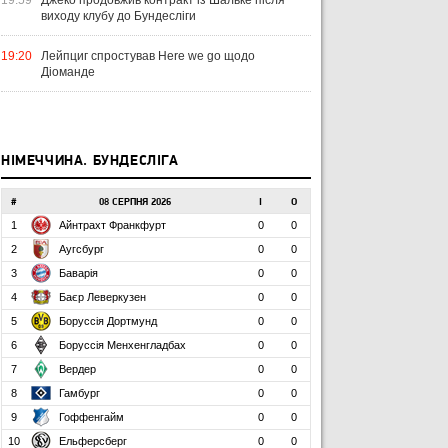
19:59
Джеко продовжив контракт із Шальке після
виходу клубу до Бундесліги
19:20
Лейпциг спростував Here we go щодо
Діоманде
НІМЕЧЧИНА. БУНДЕСЛІГА
#
08 СЕРПНЯ 2026
І
О
1
Айнтрахт Франкфурт
0
0
2
Аугсбург
0
0
3
Баварія
0
0
4
Баєр Леверкузен
0
0
5
Боруссія Дортмунд
0
0
6
Боруссія Менхенгладбах
0
0
7
Вердер
0
0
8
Гамбург
0
0
9
Гоффенгайм
0
0
10
Ельферсберг
0
0