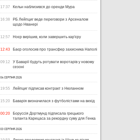
17:37
Кельн наблизився до оренди Мура
16:38
РБ Лейпциг веде переговори з Арсеналом
щодо Нванері
12:57
Ноєр вирішив, коли завершить кар'єру
12:43
Баєр оголосив про трансфер захисника Наполі
09:12
У Баварії будуть ротувати воротарів у новому
ЧТИВО
УКРАЇНА
ЛІ
сезоні
04 СЕРПНЯ 2026
УКРАЇНСЬКИЙ СЛІД У ДРУГОМУ
31 Л
04 СЕРПНЯ 2026
ТУРІ ЕКСТРАКЛЯСИ: МАЦЕНКО
ВІ
ПЕРЕМАГАЄ, РОМАНЧУК
ПЕ
31 ЛИПНЯ 2026
19:55
Лейпциг підписав контракт з Нюланном
ТРИМАЄ РІВЕНЬ, ЛЕХІЯ ЗНОВУ
УПЛ-2026/27. ПРЕДСТАВЛЕННЯ
ПО
БЕЗ ОЧОК
КОМАНД
СТ
15:20
Баварія визначилася з футболістами на вихід
00:20
Боруссія Дортмунд підписала грецького
таланта Карецаса за рекордну суму для Генка
03 СЕРПНЯ 2026