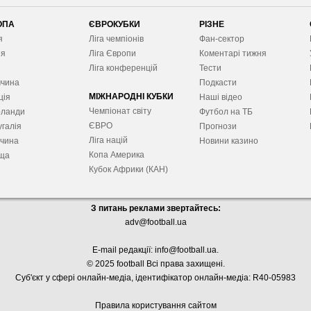
ОПА
ЄВРОКУБКИ
РІЗНЕ
я
Ліга чемпіонів
Фан-сектор
ія
Ліга Європ
и
Коментарі тижня
я
Ліга конференцій
Тести
ччина
Подкасти
МІЖНАРОДНІ КУБКИ
ція
Наші відео
Чемпіонат світу
рланди
Футбол на ТБ
ЄВРО
галія
Прогнози
Ліга націй
ччина
Новини казино
Копа Америка
ща
Кубок Африки (КАН)
З питань реклами звертайтесь:
adv@football.ua
E-mail редакції:
info@football.ua
.
© 2025 football Всі права захищені.
Суб'єкт у сфері онлайн-медіа, і
дентифікатор онлайн-медіа: R40-05983
Правила користування сайтом