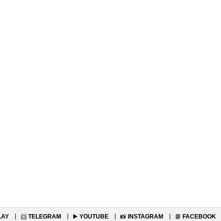
LAY
📨
TELEGRAM
▶️
YOUTUBE
📸
INSTAGRAM
📘
FACEBOOK