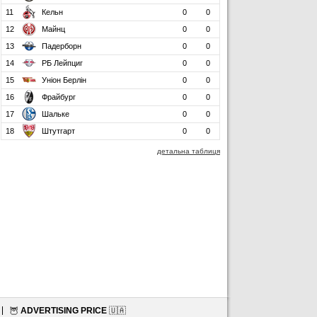
11
Кельн
0
0
12
Майнц
0
0
13
Падерборн
0
0
14
РБ Лейпциг
0
0
15
Уніон Берлін
0
0
16
Фрайбург
0
0
17
Шальке
0
0
18
Штутгарт
0
0
детальна таблиця
🦉
ADVERTISING PRICE
🇺🇦