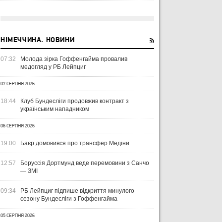
НІМЕЧЧИНА. НОВИНИ
07:32
Молода зірка Гоффенгайма провалив
медогляд у РБ Лейпциг
07 СЕРПНЯ 2026
18:44
Клуб Бундесліги продовжив контракт з
українським нападником
06 СЕРПНЯ 2026
19:00
Баєр домовився про трансфер Медіни
12:57
Боруссія Дортмунд веде перемовини з Санчо
— ЗМІ
09:34
РБ Лейпциг підпише відкриття минулого
сезону Бундесліги з Гоффенгайма
05 СЕРПНЯ 2026