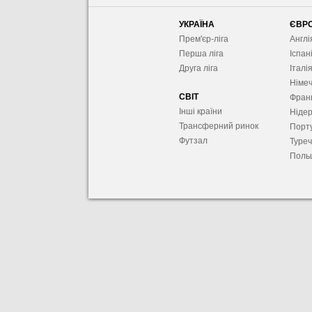
УКРАЇНА
ЄВР
Прем'єр-ліга
Англі
Перша ліга
Іспан
Друга ліга
Італі
Німе
СВІТ
Фран
Інші країни
Ніде
Трансферний ринок
Порту
Футзал
Туре
Поль