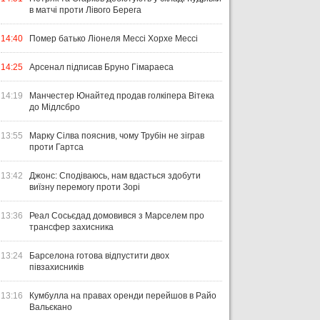
в матчі проти Лівого Берега
14:40
Помер батько Ліонеля Мессі Хорхе Мессі
14:25
Арсенал підписав Бруно Гімараеса
14:19
Манчестер Юнайтед продав голкіпера Вітека
до Мідлсбро
13:55
Марку Сілва пояснив, чому Трубін не зіграв
проти Гартса
13:42
Джонс: Сподіваюсь, нам вдасться здобути
виїзну перемогу проти Зорі
13:36
Реал Сосьєдад домовився з Марселем про
трансфер захисника
13:24
Барселона готова відпустити двох
півзахисників
13:16
Кумбулла на правах оренди перейшов в Райо
Вальєкано