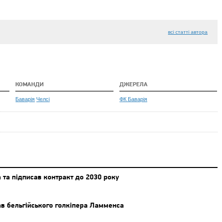
всі статті автора
КОМАНДИ
ДЖЕРЕЛА
Баварія
Челсі
ФК Баварія
 та підписав контракт до 2030 року
в бельгійського голкіпера Ламменса