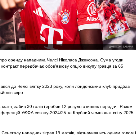
ДЖЕКСОН, БАВАРІЯ
 про оренду нападника Челсі Ніколаса Джексона. Сума угоди
а контракт передбачає обов’язкову опцію викупу гравця за 65
ався до Челсі влітку 2023 року, коли лондонський клуб придбав
ьйонів євро.
 матч, забив 30 голів і зробив 12 результативних передач. Разом
конференцій УЄФА сезону-2024/25 та Клубний чемпіонат світу 2025
ї Сенегалу нападник зіграв 19 матчів, відзначившись одним голом і