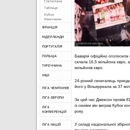
Статистика
Таблиця
Кубок
Німеччини
ФРАНЦІЯ
НІДЕРЛАНДИ
02 ВЕРЕСНЯ 2025, 08:51
ПОРТУГАЛІЯ
Баварія офіційно оголосила
ПОЛЬЩА
склала 16,5 мільйона євро, 
ТУРЕЧЧИНА
мільйонів євро.
ІНШІ
24-річний сенегалець приєдн
його у Вільярреала за 37 міл
ЛІГА ЧЕМПІОНІВ
ЛІГА ЄВРОПИ
За цей час Джексон провів 81
із синіми він виграв Кубок 
ЛІГА
року.
КОНФЕРЕНЦІЙ
У складі національної збірно
ЛІГА НАЦІЙ