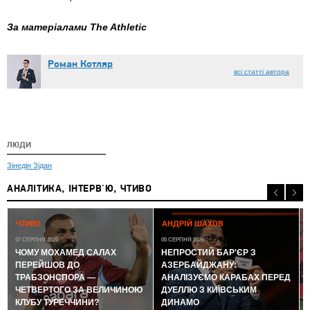
За матеріалами The Athletic
Роман Котляр
всі статті автора
ЛЮДИ
Зінедін Зідан
АНАЛІТИКА, ІНТЕРВ'Ю, ЧТИВО
0
ЧТИВО
АНДРІЙ ШАХОВ
07 СЕРПНЯ 2026
05 СЕРПНЯ 2026
ЧОМУ МОХАМЕД САЛАХ
НЕПРОСТИЙ БАР'ЄР З
ПЕРЕЙШОВ ДО
АЗЕРБАЙДЖАНУ:
ТРАБЗОНСПОРА —
АНАЛІЗУЄМО КАРАБАХ ПЕРЕД
ЧЕТВЕРТОГО ЗА ВЕЛИЧИНОЮ
ДУЕЛЛЮ З КИЇВСЬКИМ
КЛУБУ ТУРЕЧЧИНИ?
ДИНАМО