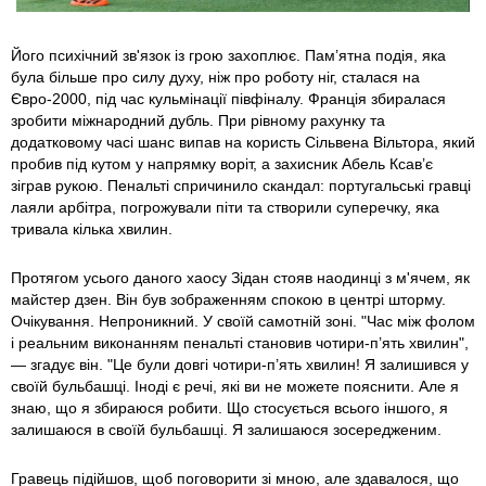
Його психічний зв'язок із грою захоплює. Пам’ятна подія, яка
була більше про силу духу, ніж про роботу ніг, сталася на
Євро-2000, під час кульмінації півфіналу. Франція збиралася
зробити міжнародний дубль. При рівному рахунку та
додатковому часі шанс випав на користь Сільвена Вільтора, який
пробив під кутом у напрямку воріт, а захисник Абель Ксав’є
зіграв рукою. Пенальті спричинило скандал: португальські гравці
лаяли арбітра, погрожували піти та створили суперечку, яка
тривала кілька хвилин.
Протягом усього даного хаосу Зідан стояв наодинці з м'ячем, як
майстер дзен. Він був зображенням спокою в центрі шторму.
Очікування. Непроникний. У своїй самотній зоні. "Час між фолом
і реальним виконанням пенальті становив чотири-п’ять хвилин",
— згадує він. "Це були довгі чотири-п’ять хвилин! Я залишився у
своїй бульбашці. Іноді є речі, які ви не можете пояснити. Але я
знаю, що я збираюся робити. Що стосується всього іншого, я
залишаюся в своїй бульбашці. Я залишаюся зосередженим.
Гравець підійшов, щоб поговорити зі мною, але здавалося, що