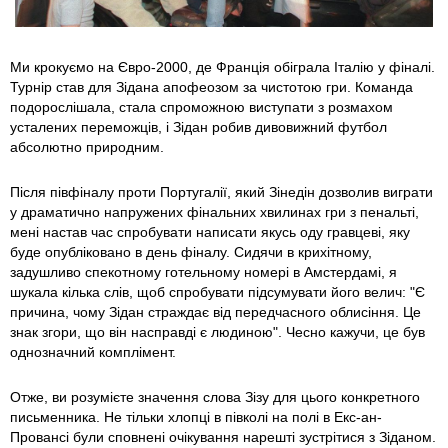
Ми крокуємо на Євро-2000, де Франція обіграла Італію у фіналі.
Турнір став для Зідана апофеозом за чистотою гри. Команда
подорослішала, стала спроможною виступати з розмахом
усталених переможців, і Зідан робив дивовижний футбол
абсолютно природним.
Після півфіналу проти Португалії, який Зінедін дозволив виграти
у драматично напружених фінальних хвилинах гри з пенальті,
мені настав час спробувати написати якусь оду гравцеві, яку
буде опубліковано в день фіналу. Сидячи в крихітному,
задушливо спекотному готельному номері в Амстердамі, я
шукала кілька слів, щоб спробувати підсумувати його велич: "Є
причина, чому Зідан страждає від передчасного облисіння. Це
знак згори, що він насправді є людиною". Чесно кажучи, це був
однозначний комплімент.
Отже, ви розумієте значення слова Зізу для цього конкретного
письменника. Не тільки хлопці в півколі на полі в Екс-ан-
Провансі були сповнені очікування нарешті зустрітися з Зіданом.