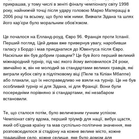
прикрашав, у тому числі в зеніті фіналу чемпіонату світу 1998
року, найнижчій точці після удару головою Марко Матерацці в
2006 році та всьому, що було між ними. Вивчати Зідана та шлях
його кар’єри було моральним обов’язком.
Це почалося на Елланд-роуд. Євро 96. Франція проти Іспанії.
Перший погляд. Цей дивак вже привернув увагу, наробивши
галасу з Бордо і мав приєднатися до Ювентуса після Євро.
Наскільки він був добрим гравцем? Це був його перший великий
міжнародний турнір, під час якого йому виповнилося 24 роки,
звичайно ж, він не молодий за стандартами великих гравців, які
виграли кубок світу в підлітковому віці (Пеле та Кіліан Мбаппе)
або плакали, що їх несправедливо не взяли на турнір. Це не був
особливий турнір ні для Зідана, ні для Франції. Вони були
посередніми порівняно зі стандартами, які незабаром
встановили.
Те, що сталося потім, було величезним гучним успіхом.
Чемпіонат світу вдома, перший тріумф для нації, вибух щастя,
який об’єднав країну та мав суспільно-політичне значення, яке
розповсюдилося зі стадіону на кожне велике місто, кожне
традиційне село, кожне селище, яке було домом для