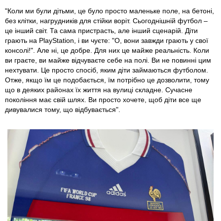
"Коли ми були дітьми, це було просто маленьке поле, на бетоні,
без клітки, нагрудників для стійки воріт. Сьогоднішній футбол –
це інший світ. Та сама пристрасть, але інший сценарій. Діти
грають на PlayStation, і ви чуєте: "О, вони завжди грають у свої
консолі!". Але ні, це добре. Для них це майже реальність. Коли
ви граєте, ви майже відчуваєте себе на полі. Ви не повинні цим
нехтувати. Це просто спосіб, яким діти займаються футболом.
Отже, якщо їм це подобається, їм потрібно це дозволити, тому
що в деяких районах їх життя на вулиці складне. Сучасне
покоління має свій шлях. Ви просто хочете, щоб діти все ще
дивувалися тому, що відбувається".