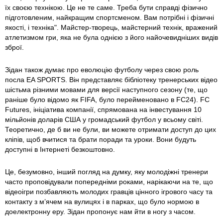
їх своєю технікою. Це не те саме. Треба бути справді фізично
підготовленим, найкращим спортсменом. Вам потрібні і фізичні
якості, і техніка". Майстер-творець, майстерний технік, вражений
атлетизмом гри, яка не була однією з його найочевидніших видів
зброї.
Зідан також думає про еволюцію футболу через свою роль
посла EA SPORTS. Він представляє бібліотеку тренерських відео
шістьма різними мовами для версії наступного сезону (те, що
раніше було відомо як FIFA, було перейменовано в FC24). FC
Futures, ініціатива компанії, спрямована на інвестування 10
мільйонів доларів США у громадський футбол у всьому світі.
Теоретично, де б ви не були, ви можете отримати доступ до цих
кліпів, щоб вчитися та брати поради та уроки. Вони будуть
доступні в Інтернеті безкоштовно.
Це, безумовно, інший погляд на думку, яку молодіжні тренери
часто проповідували попередніми роками, нарікаючи на те, що
відеоігри позбавляють молодих гравців цінного ігрового часу та
контакту з м’ячем на вулицях і в парках, що було нормою в
доелектронну еру. Зідан пропонує нам йти в ногу з часом.