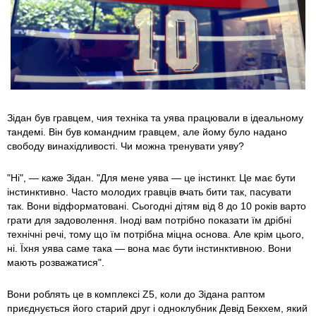
Зідан був гравцем, чия техніка та уява працювали в ідеальному
тандемі. Він був командним гравцем, але йому було надано
свободу винахідливості. Чи можна тренувати уяву?
"Ні", — каже Зідан. "Для мене уява — це інстинкт. Це має бути
інстинктивно. Часто молодих гравців вчать бити так, пасувати
так. Вони відформатовані. Сьогодні дітям від 8 до 10 років варто
грати для задоволення. Іноді вам потрібно показати їм дрібні
технічні речі, тому що їм потрібна міцна основа. Але крім цього,
ні. Їхня уява саме така — вона має бути інстинктивною. Вони
мають розважатися".
Вони роблять це в комплексі Z5, коли до Зідана раптом
приєднується його старий друг і одноклубник Девід Бекхем, який