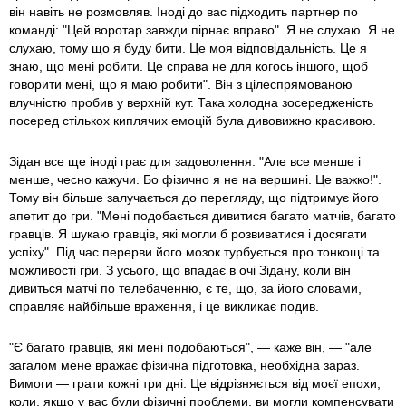
він навіть не розмовляв. Іноді до вас підходить партнер по
команді: "Цей воротар завжди пірнає вправо". Я не слухаю. Я не
слухаю, тому що я буду бити. Це моя відповідальність. Це я
знаю, що мені робити. Це справа не для когось іншого, щоб
говорити мені, що я маю робити". Він з цілеспрямованою
влучністю пробив у верхній кут. Така холодна зосередженість
посеред стількох киплячих емоцій була дивовижно красивою.
Зідан все ще іноді грає для задоволення. "Але все менше і
менше, чесно кажучи. Бо фізично я не на вершині. Це важко!".
Тому він більше залучається до перегляду, що підтримує його
апетит до гри. "Мені подобається дивитися багато матчів, багато
гравців. Я шукаю гравців, які могли б розвиватися і досягати
успіху". Під час перерви його мозок турбується про тонкощі та
можливості гри. З усього, що впадає в очі Зідану, коли він
дивиться матчі по телебаченню, є те, що, за його словами,
справляє найбільше враження, і це викликає подив.
"Є багато гравців, які мені подобаються", — каже він, — "але
загалом мене вражає фізична підготовка, необхідна зараз.
Вимоги — грати кожні три дні. Це відрізняється від моєї епохи,
коли, якщо у вас були фізичні проблеми, ви могли компенсувати