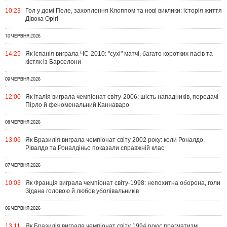
10:23
Гол у домі Пеле, захоплення Клоппом та нові виклики: історія життя
Дівока Орігі
10 ЧЕРВНЯ 2026
14:25
Як Іспанія виграла ЧС-2010: "сухі" матчі, багато коротких пасів та
кістяк із Барселони
09 ЧЕРВНЯ 2026
12:00
Як Італія виграла чемпіонат світу-2006: шість нападників, передачі
Пірло й феноменальний Каннаваро
08 ЧЕРВНЯ 2026
13:06
Як Бразилія виграла чемпіонат світу 2002 року: коли Роналдо,
Рівалдо та Роналдіньо показали справжній клас
07 ЧЕРВНЯ 2026
10:03
Як Франція виграла чемпіонат світу-1998: непохитна оборона, голи
Зідана головою й любов уболівальників
06 ЧЕРВНЯ 2026
13:11
Як Бразилія виграла чемпіонат світу 1994 року: прагматизм