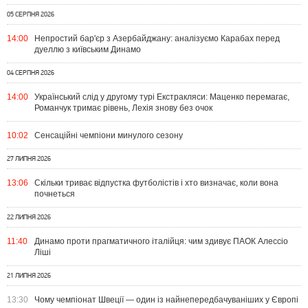
05 СЕРПНЯ 2026
14:00
Непростий бар'єр з Азербайджану: аналізуємо Карабах перед
дуеллю з київським Динамо
04 СЕРПНЯ 2026
14:00
Український слід у другому турі Екстракляси: Маценко перемагає,
Романчук тримає рівень, Лехія знову без очок
10:02
Сенсаційні чемпіони минулого сезону
27 ЛИПНЯ 2026
13:06
Скільки триває відпустка футболістів і хто визначає, коли вона
почнеться
22 ЛИПНЯ 2026
11:40
Динамо проти прагматичного італійця: чим здивує ПАОК Алессіо
Ліші
21 ЛИПНЯ 2026
13:30
Чому чемпіонат Швеції — один із найнепередбачуваніших у Європі