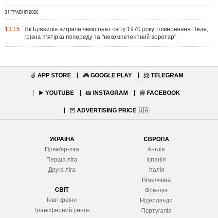
31 ТРАВНЯ 2026
13:15
Як Бразилія виграла чемпіонат світу 1970 року: повернення Пеле,
грізна п’ятірка попереду та "некомпетентний воротар"
🍏
APP STORE
🎮
GOOGLE PLAY
📨
TELEGRAM
▶️
YOUTUBE
📸
INSTAGRAM
📘
FACEBOOK
🦉
ADVERTISING PRICE
🇺🇦
УКРАЇНА
ЄВРОПА
Прем'єр-ліга
Англія
Перша ліга
Іспанія
Друга ліга
Італія
Німеччина
СВІТ
Франція
Інші країни
Нідерланди
Трансферний ринок
Португалія