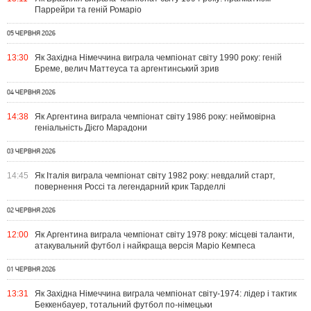
Паррейри та геній Ромаріо
05 ЧЕРВНЯ 2026
13:30
Як Західна Німеччина виграла чемпіонат світу 1990 року: геній
Бреме, велич Маттеуса та аргентинський зрив
04 ЧЕРВНЯ 2026
14:38
Як Аргентина виграла чемпіонат світу 1986 року: неймовірна
геніальність Дієго Марадони
03 ЧЕРВНЯ 2026
14:45
Як Італія виграла чемпіонат світу 1982 року: невдалий старт,
повернення Россі та легендарний крик Тарделлі
02 ЧЕРВНЯ 2026
12:00
Як Аргентина виграла чемпіонат світу 1978 року: місцеві таланти,
атакувальний футбол і найкраща версія Маріо Кемпеса
01 ЧЕРВНЯ 2026
13:31
Як Західна Німеччина виграла чемпіонат світу-1974: лідер і тактик
Беккенбауер, тотальний футбол по-німецьки