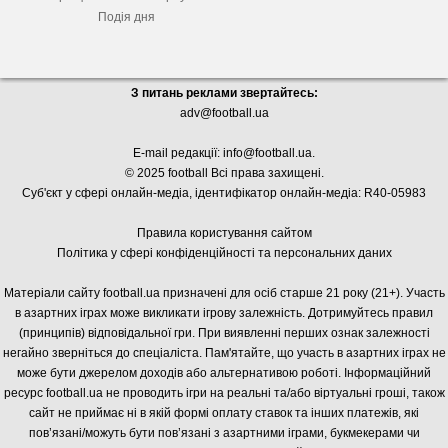
Подія дня
З питань реклами звертайтесь:
adv@football.ua
E-mail редакції:
info@football.ua
.
© 2025 football Всі права захищені.
Суб'єкт у сфері онлайн-медіа, і
дентифікатор онлайн-медіа: R40-05983
Правила користування сайтом
Політика у сфері конфіденційності та персональних даних
Матеріали сайту football.ua призначені для осіб старше 21 року (21+). Участь
в азартних іграх може викликати ігрову залежність. Дотримуйтесь правил
(принципів) відповідальної гри. При виявленні перших ознак залежності
негайно зверніться до спеціаліста. Пам'ятайте, що участь в азартних іграх не
може бути джерелом доходів або альтернативою роботі. Інформаційний
ресурс football.ua не проводить ігри на реальні та/або віртуальні гроші, також
сайт не приймає ні в якій формі оплату ставок та інших платежів, які
пов’язані/можуть бути пов’язані з азартними іграми, букмекерами чи