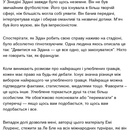
У Зінедіні Зідані завжди було щось неземне. Він не був
звичайним футболістом. Його гра існувала в більш творчій
сфері, ніж більшість могла собі уявити. Він бачив передачі,
інтерпретував ходи і обирав оманливі та незвичні дотики. М'яч
був його музою, він був імпресіоністом.
Спостерігати, як Зідан робить свою справу наживо на стадіоні,
було абсолютно гіпнотизуючим. Одна людина якось описала це
так: "Дивитися на Зідана — це все одно, що закохуватися". Ніхто
не говорить так, як французи.
Коли виникають розмови про найкращих і улюблених гравців,
кожен має право на будь-які дебати. Існує значна різниця між
вибором найкращого чи улюбленого гравця. Найкраще можна
підтвердити фактами, статистикою, медалями тощо. Фаворити –
це щось інше. Улюблене торкається душі та стає більш
особистим. Не обов’язково пояснювати або "перемагати" в
суперечці — якщо щось вам подобається, то щось вам
подобається і все.
Випадок долі дозволив мені, авторці цього матеріалу Емі
Лоуренс, стежити за Ле Бле на всіх міжнародних турнірах, які він