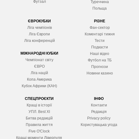
Футзал
Туреччина
Польща
ЄВРОКУБКИ
РІЗНЕ
Ліга чемпіонів
Фан-сектор
Ліга Європ
и
Коментарі тижня
Ліга конференцій
Тести
Подкасти
МІЖНАРОДНІ КУБКИ
Наші відео
Чемпіонат світу
Футбол на ТБ
ЄВРО
Прогнози
Ліга націй
Новини казино
Копа Америка
Кубок Африки (КАН)
СПЕЦПРОЄКТИ
ІНФО
Кращі в історії
Контакти
УПЛ. Best XІ
Редакція
Битва редакцій
Privacy policy
Правила життя
Користувацька угода
Five O'Clock
Кращі моменти Ліверпуля