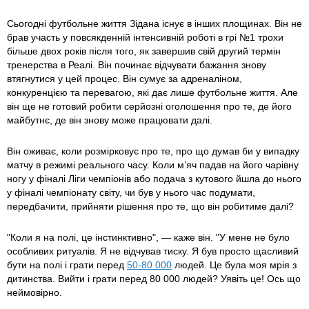
Сьогодні футбольне життя Зідана існує в інших площинах. Він не
брав участь у повсякденній інтенсивній роботі в грі №1 трохи
більше двох років після того, як завершив свій другий термін
тренерства в Реалі. Він починає відчувати бажання знову
втягнутися у цей процес. Він сумує за адреналіном,
конкуренцією та перевагою, які дає лише футбольне життя. Але
він ще не готовий робити серйозні оголошення про те, де його
майбутнє, де він знову може працювати далі.
Він оживає, коли розмірковує про те, про що думав би у випадку
матчу в режимі реального часу. Коли м’яч падав на його чарівну
ногу у фіналі Ліги чемпіонів або подача з кутового йшла до нього
у фіналі чемпіонату світу, чи був у нього час подумати,
передбачити, прийняти рішення про те, що він робитиме далі?
"Коли я на полі, це інстинктивно", — каже він. "У мене не було
особливих ритуалів. Я не відчував тиску. Я був просто щасливий
бути на полі і грати перед
50-80 000
людей. Це була моя мрія з
дитинства. Вийти і грати перед 80 000 людей? Уявіть це! Ось що
неймовірно.