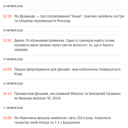
22 ЧЕРВНЯ 2026
12:20
Ян Діоманде — про пограбування "банку", трагічну загибель сестри
та обіцянку перевершити Роналду
19 ЧЕРВНЯ 2026
12:52
Джеко: Я обожнював Шевченка. Один із тренерів навіть почав
називати мене Шевою через світле волосся і те, що я багато
забивав
17 ЧЕРВНЯ 2026
14:05
Перше випробування для Динамо: чим небезпечна Університатя
Клуж
12 ЧЕРВНЯ 2026
14:12
Прагматизм Дешама, нестримний Мбаппе та блискучий Грізманн:
як Франція виграла ЧС-2018
11 ЧЕРВНЯ 2026
15:00
Як Німеччина виграла чемпіонат світу 2014 року: покоління
талантів, геній Ноєра та 7:1 з Бразилією