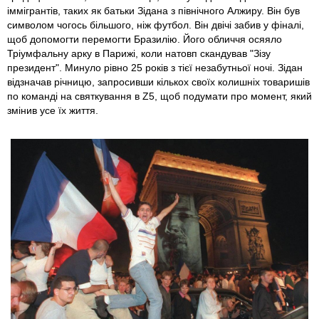
іммігрантів, таких як батьки Зідана з північного Алжиру. Він був
символом чогось більшого, ніж футбол. Він двічі забив у фіналі,
щоб допомогти перемогти Бразилію. Його обличчя осяяло
Тріумфальну арку в Парижі, коли натовп скандував "Зізу
президент". Минуло рівно 25 років з тієї незабутньої ночі. Зідан
відзначав річницю, запросивши кількох своїх колишніх товаришів
по команді на святкування в Z5, щоб подумати про момент, який
змінив усе їх життя.