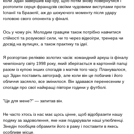
коли Зідан завершив кар'єру, щоб потім знову повернутися і
розтопити серця французів своїми чудовими виступами проти
Іспанії та Бразилії, аж до шокуючого моменту після удару
головою свого опонента у фіналі.
Ось у чому річ. Молодим гравцям також потрібно навчитися
стійкості та розумової сили, чи то через відеоігри, тренера чи
досвід на вулицях, а також практику та ідеї.
Я розгортаю реліквію золотих часів: командний аркуш із фіналу
чемпіонату світу 1998 року, який зберігається в картонній папці
разом із купою інших спогадів з матчів того часу. Планувалося,
що Зідан поставить автограф, але коли він це побачив і його
обличчя засяяло, все змінилося. Він здавався перенесеним у
спогади про свої найкращі півтори години у футболі.
"Це для мене?" — запитав він.
Не часто хтось із нас має щось цінне, щоб відобразити нашу
подяку за задоволення, яке нам подарували наші улюбленці.
Зінедін пообіцяв обрамити його в раму і поставити в якесь
особливе місце.