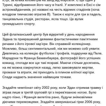
Істрі, за кілька кілометрів на захід від Марселя. Є ще один у
Турині, відображення його часу в Італії. У комплексі в Ексі є сім
астромайданчиків, усі названі на честь відомих стадіонів (хоча
елодром тимчасово втратив В). Також є корти для гри в падель,
танцювальна студія, ресторан, ясла тощо. Це вулик
громадського спорту.
Цей флагманський центр був відкритий у день народження
Зідана та прикрашений деякими фантастичними пам’ятними
речами з його ігрової кар’єри. Він справжній колекціонер.
Можливо, більш сентиментальний, ніж ми можемо собі уявити.
Дивлячись на колекцію футболок і трофеїв, подарунки від Пеле,
Марадони та Франца Беккенбауера, фотографії його успішних
команд, спогади все ще такі яскраві. Маючи стільки досягнень,
на які можна озирнутися назад, легко замовчувати жертви,
промахи та втрати, які приходять із плином елітної кар’єри.
Спади надають значення найвищим точкам.
Згадайте чемпіонат світу 2002 року, коли Зідан отримав травму і
зіграв лише в третій груповій грі з перев’язаною ногою. Було
надто пізно, і Франція вилетіла рано, будучи зніяковілими
діючими переможцями. Згадайте американські гірки 2006 року,