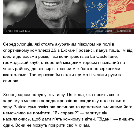
17 ЛИПНЯ 2023, 10:00
ЗІНЕДІН ЗІДАН - THE ATHLETIC
Серед хлопців, які стоять акуратним півколом на полі в
спортивному комплексі Z5 в Екс-ан-Провансі, панує тиша. Їм від
шести до восьми років, і всі вони грають за La Castellane,
громадський клуб, створений місцевим героєм і названий на
честь району, де він виріс, граючи між багатоповерховими
кварталами. Тренер каже їм встати прямо і зчепити руки за
спиною.
Хлопці хором порушують тишу. Ця ікона, яка носить свою
харизму з млявою холоднокровністю, входить у поле їхнього
зору. З цією сумнозвісною лисиною та кутастими вилицями його
неможливо не помітити. "Як справи?" — запитує він,
нахиляючись, щоб дати п’ять кожному з дітей. "Зідан!" — пищить
один. Вони не можуть повірити своїм очам.