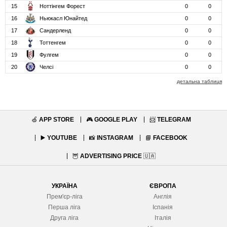
15
Ноттінгем Форест
0
0
16
Ньюкасл Юнайтед
0
0
17
Сандерленд
0
0
18
Тоттенгем
0
0
19
Фулгем
0
0
20
Челсі
0
0
детальна таблиця
🍏
APP STORE
🎮
GOOGLE PLAY
📨
TELEGRAM
▶️
YOUTUBE
📸
INSTAGRAM
📘
FACEBOOK
🦉
ADVERTISING PRICE
🇺🇦
УКРАЇНА
ЄВРОПА
Прем'єр-ліга
Англія
Перша ліга
Іспанія
Друга ліга
Італія