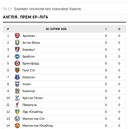
18:19
Борнмут оголосив про трансфер Хуанлу
АНГЛІЯ. ПРЕМ'ЄР-ЛІГА
#
08 СЕРПНЯ 2026
І
О
1
Арсенал
0
0
2
Астон Вілла
0
0
3
Борнмут
0
0
4
Брайтон
0
0
5
Брентфорд
0
0
6
Галл Сіті
0
0
7
Евертон
0
0
8
Іпсвіч
0
0
9
Ковентрі
0
0
10
Крістал Пелес
0
0
11
Ліверпуль
0
0
12
Лідс Юнайтед
0
0
13
Манчестер Сіті
0
0
14
Манчестер Юнайтед
0
0