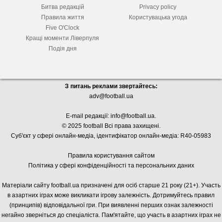
Битва редакцій
Privacy policy
Правила життя
Користувацька угода
Five O'Clock
Кращі моменти Ліверпуля
Подія дня
З питань реклами звертайтесь:
adv@football.ua
E-mail редакції:
info@football.ua
.
© 2025 football Всі права захищені.
Суб'єкт у сфері онлайн-медіа, і
дентифікатор онлайн-медіа: R40-05983
Правила користування сайтом
Політика у сфері конфіденційності та персональних даних
Матеріали сайту football.ua призначені для осіб старше 21 року (21+). Участь
в азартних іграх може викликати ігрову залежність. Дотримуйтесь правил
(принципів) відповідальної гри. При виявленні перших ознак залежності
негайно зверніться до спеціаліста. Пам'ятайте, що участь в азартних іграх не