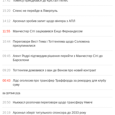
17:42
Томіясу приєднався до Крістал Пелес
15:20
Спенс не перейде в Ліверпуль
14:12
Арсенал зробив запит щодо вінгера з АПЛ
11:55
Манчестер Сіті зацікавився Енцо Фернандесом
10:44
Переговори Вест Гема і Тоттенгема щодо Соломона
призупинилися
09:45
Агент Родрі підтвердив рішення перейти з Манчестер Сіті до
Барселони
09:20
Тоттенгем домовився з ван де Веном про новий контракт
00:43
Лідс оголосив про трансфер Траффорда за рекордну для клубу
суму
06 СЕРПНЯ 2026
20:50
Ньюкасл розпочав переговори щодо трансферу Нмечі
20:19
Арсенал зберіг титульного спонсора до 2033 року