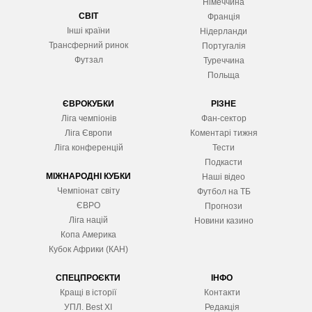
Німеччина
СВІТ
Франція
Інші країни
Нідерланди
Трансферний ринок
Португалія
Футзал
Туреччина
Польща
ЄВРОКУБКИ
РІЗНЕ
Ліга чемпіонів
Фан-сектор
Ліга Європ
и
Коментарі тижня
Ліга конференцій
Тести
Подкасти
МІЖНАРОДНІ КУБКИ
Наші відео
Чемпіонат світу
Футбол на ТБ
ЄВРО
Прогнози
Ліга націй
Новини казино
Копа Америка
Кубок Африки (КАН)
СПЕЦПРОЄКТИ
ІНФО
Кращі в історії
Контакти
УПЛ. Best XІ
Редакція