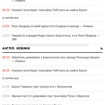
— Романо
00:20
Ньюкасл розглядає трансфер Гейб’єрга на заміну Бруно
07 СЕРПНЯ 2026
23:53
Реал Мадрид готовий відпустити Ендріка в оренду — Романо
23:23
Гвардіола порадив Родрі обрати Барселону, а не Реал Мадрид —
ЗМІ
АНГЛІЯ. НОВИНИ
00:33
Ліверпуль домовився з Барселоною про оренду Рональда Араухо
— Романо
00:20
Ньюкасл розглядає трансфер Гейб’єрга на заміну Бруно
07 СЕРПНЯ 2026
22:55
Бруно Гімараес уже тренується з Арсеналом
20:58
Манчестер Сіті домовився про трансфер Рульї з Марселя