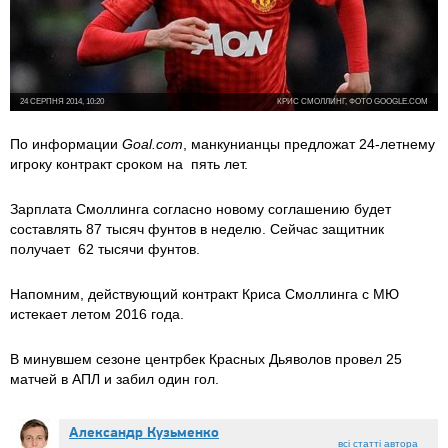
24 СЕРПНЯ 2014, 10:20
КРИС СМОЛЛИНГ, ФОТО GOOGLE.COM
По информации
Goal.com
, манкунианцы предложат 24-летнему
игроку контракт сроком на пять лет.
Зарплата Смоллинга согласно новому соглашению будет
составлять 87 тысяч фунтов в неделю. Сейчас защитник
получает 62 тысячи фунтов.
Напомним, действующий контракт Криса Смоллинга с МЮ
истекает летом 2016 года.
В минувшем сезоне центрбек Красных Дьяволов провел 25
матчей в АПЛ и забил один гол.
Александр Кузьменко
всі статті автора