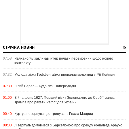
СТРІЧКА НОВИН
07:58
Чалханоглу закликав Інтер почати перемовини щодо нового
контракту
07:32
Молода зірка Гоффенгайма провалив медогляд у РБ Лейпциг
07:30
Лівий Берег — Кудрівка. Напередодні
01:00
Війна, день 1627. Перший візит Зеленського до Сербії, заява
Трампа про ракети Patriot для України
00:40
Куртуа повернувся до тренувань Реала Мадрид
00:33
Ліверпуль домовився з Барселоною про оренду Рональда Араухо