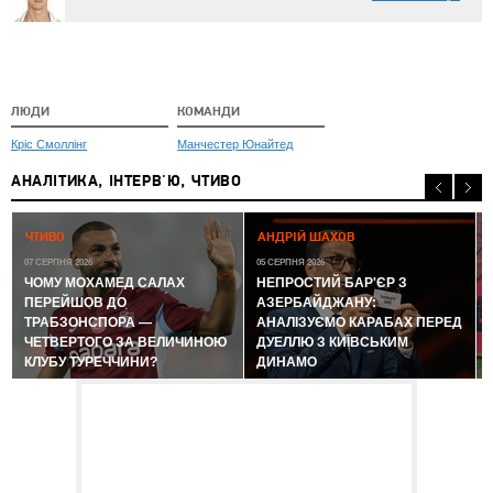
ЛЮДИ
КОМАНДИ
Кріс Смоллінг
Манчестер Юнайтед
АНАЛІТИКА, ІНТЕРВ'Ю, ЧТИВО
0
ЧТИВО
АНДРІЙ ШАХОВ
07 СЕРПНЯ 2026
05 СЕРПНЯ 2026
ЧОМУ МОХАМЕД САЛАХ
НЕПРОСТИЙ БАР'ЄР З
ПЕРЕЙШОВ ДО
АЗЕРБАЙДЖАНУ:
ТРАБЗОНСПОРА —
АНАЛІЗУЄМО КАРАБАХ ПЕРЕД
ЧЕТВЕРТОГО ЗА ВЕЛИЧИНОЮ
ДУЕЛЛЮ З КИЇВСЬКИМ
КЛУБУ ТУРЕЧЧИНИ?
ДИНАМО