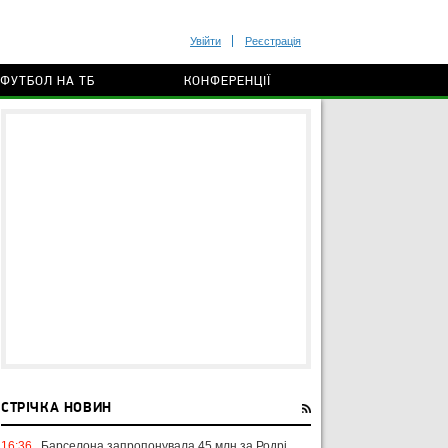
Увійти
Реєстрація
ФУТБОЛ НА ТБ
КОНФЕРЕНЦІЇ
СТРІЧКА НОВИН
16:36
Барселона запропонувала 45 млн за Родрі,