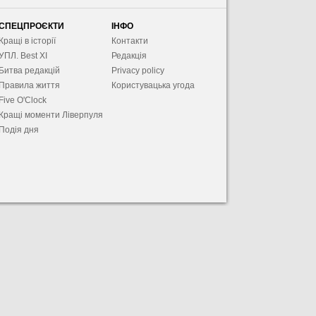
СПЕЦПРОЄКТИ
ІНФО
Кращі в історії
Контакти
УПЛ. Best XІ
Редакція
Битва редакцій
Privacy policy
Правила життя
Користувацька угода
Five O'Clock
Кращі моменти Ліверпуля
Подія дня