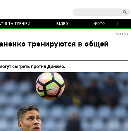
ТЧІ ТА ТУРНІРИ
ВІДЕО
ФОТО
УКРАЇНА
аненко тренируются в общей
огут сыграть против Динамо.