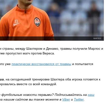
МАРЛОС
би страны, между Шахтером и Динамо, травмы получили Марлос и
уже пропустил матч против Вереса.
что уже
практически восстановился от травмы
и попытается
.ua
, на сегодняшней тренировке Шахтера оба игрока готовятся к
ировались вместе со всей командой.
е футбольные новости первыми?
Подписывайтесь на
наш
за нашим сайтом вы также можете в
Viber
и
Twitter
.