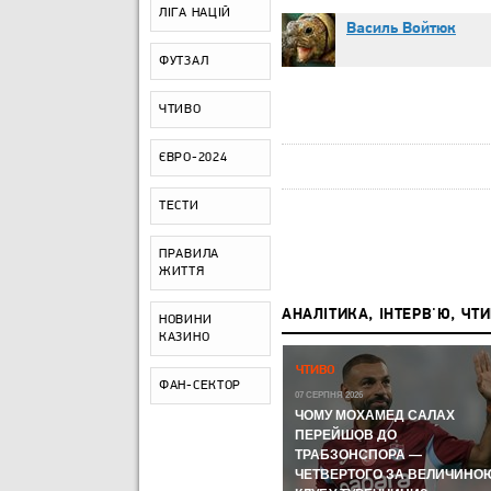
ЛІГА НАЦІЙ
Василь Войтюк
ФУТЗАЛ
ЧТИВО
ЄВРО-2024
ТЕСТИ
ПРАВИЛА
ЖИТТЯ
АНАЛІТИКА, ІНТЕРВ'Ю, ЧТ
НОВИНИ
КАЗИНО
Р,
ЧЕМПІОНАТ СВІТУ-2026:
ЧТИВО
ЧЕМПІОНАТ СВІТУ З ФУТБОЛУ
ФАН-СЕКТОР
А КУДИ
07 СЕРПНЯ 2026
ЛИ
ЧОМУ МОХАМЕД САЛАХ
11 ЛИПНЯ 2026
ВІ
МЕРІНО І FIFA ЗНОВ ЦЕ
ПЕРЕЙШОВ ДО
ЗРОБИЛИ ТА УКЛАДКА ВІД
ТРАБЗОНСПОРА —
ОРОМ
ВІТСЕЛЯ: НАЙГАРЯЧІШІ
ЧЕТВЕРТОГО ЗА ВЕЛИЧИНО