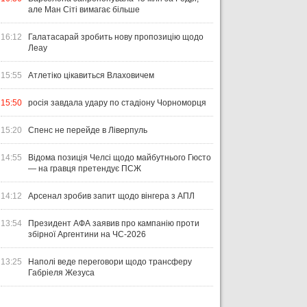
але Ман Сіті вимагає більше
16:12
Галатасарай зробить нову пропозицію щодо
Леау
15:55
Атлетіко цікавиться Влаховичем
15:50
росія завдала удару по стадіону Чорноморця
15:20
Спенс не перейде в Ліверпуль
14:55
Відома позиція Челсі щодо майбутнього Гюсто
— на гравця претендує ПСЖ
14:12
Арсенал зробив запит щодо вінгера з АПЛ
13:54
Президент АФА заявив про кампанію проти
збірної Аргентини на ЧС-2026
13:25
Наполі веде переговори щодо трансферу
Габріеля Жезуса