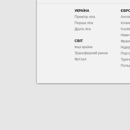
УКРАЇНА
ЄВР
Прем'єр-ліга
Англі
Перша ліга
Іспан
Друга ліга
Італі
Німе
СВІТ
Фран
Інші країни
Ніде
Трансферний ринок
Порту
Футзал
Туре
Поль