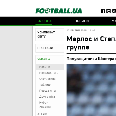
ГОЛОВНА
НОВИНИ
МА
12 КВІТНЯ 2018, 11:40
ЧЕМПІОНАТ
СВІТУ
Марлос и Степ
группе
ПРОГНОЗИ
Полузащитники Шахтера м
УКРАЇНА
Новини
Розклад. УПЛ
Статистика
Таблиця
Перша ліга
Друга ліга
Кубок
України
АНГЛІЯ