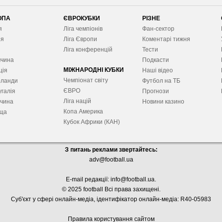
ОПА
ЄВРОКУБКИ
РІЗНЕ
я
Ліга чемпіонів
Фан-сектор
ія
Ліга Європ
и
Коментарі тижня
я
Ліга конференцій
Тести
ччина
Подкасти
МІЖНАРОДНІ КУБКИ
ція
Наші відео
Чемпіонат світу
рланди
Футбол на ТБ
ЄВРО
галія
Прогнози
Ліга націй
ччина
Новини казино
Копа Америка
ща
Кубок Африки (КАН)
З питань реклами звертайтесь:
adv@football.ua
E-mail редакції:
info@football.ua
.
© 2025 football Всі права захищені.
Суб'єкт у сфері онлайн-медіа, і
дентифікатор онлайн-медіа: R40-05983
Правила користування сайтом