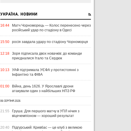
УКРАЇНА. НОВИНИ
16:44
Матч Чорноморець — Колос перенесено через
російський удар по стадіону в Одесі
15:50
росія завдала удару по стадіону Чорноморця
12:18
Зоря підписала двох новачків: до команди
приєдналися Італо та Сердюк
10:13
УАФ підтримала УЄФА у протистоянні з
Інфантіно та ФІФА
01:00
Війна, день 1626. У Ярославлі дрони
атакували один з найбільших НПЗ РФ
ЧТИВО
УКРАЇНА
ЛІ
06 СЕРПНЯ 2026
04 СЕРПНЯ 2026
УКРАЇНСЬКИЙ СЛІД У ДРУГОМУ
21:55
Груша: Для першого матчу в УПЛ нічия з
31 Л
віцечемпіоном — хороший результат
ТУРІ ЕКСТРАКЛЯСИ: МАЦЕНКО
ВІ
ПЕРЕМАГАЄ, РОМАНЧУК
ПЕ
31 ЛИПНЯ 2026
ТРИМАЄ РІВЕНЬ, ЛЕХІЯ ЗНОВУ
УПЛ-2026/27. ПРЕДСТАВЛЕННЯ
ПО
20:40
Підгурський: Кривбас — це клуб з великою