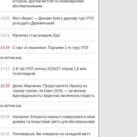
БЕЗ ОЧОК
КОМАНД
СТ
історією, крутим містом та неймовірними
вболівальниками
19:55
Матч Верес — Динамо Київ у другому турі УПЛ
розсудить Деревінський
18:51
Юрченко став гравцем Зорі
14:44
Старт зі скоринкою. Підсумки 1-го туру УПЛ
05 СЕРПНЯ 2026
17:15
1-й тур УПЛ сезону 2026/27 зібрав 1,8 млн
телеглядачів
10:20
Денис Марченко: Представляти Україну на
такому турнірі, як Євро-2026, — це велика
відповідальність і водночас величезна гордість
04 СЕРПНЯ 2026
20:49
Нагорняк: Епіцентр нарешті повернувся в свою
домівку та влаштував свято для вболівальників
18:55
Пономарьов: Ми очікували на складний матч