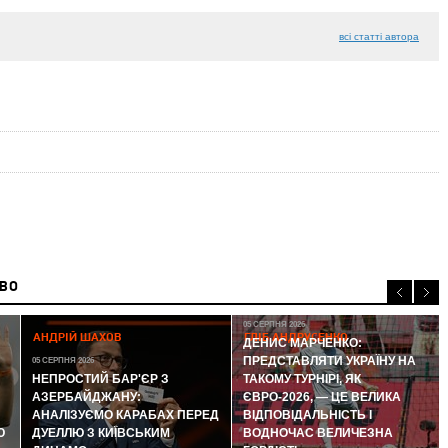
всі статті автора
ИВО
05 СЕРПНЯ 2026
АНДРІЙ ШАХОВ
ГЛІБ АНДРУСЕНКО
ДЕНИС МАРЧЕНКО:
ПРЕДСТАВЛЯТИ УКРАЇНУ НА
05 СЕРПНЯ 2026
НЕПРОСТИЙ БАР'ЄР З
ТАКОМУ ТУРНІРІ, ЯК
АЗЕРБАЙДЖАНУ:
ЄВРО-2026, — ЦЕ ВЕЛИКА
АНАЛІЗУЄМО КАРАБАХ ПЕРЕД
ВІДПОВІДАЛЬНІСТЬ І
Ю
ДУЕЛЛЮ З КИЇВСЬКИМ
ВОДНОЧАС ВЕЛИЧЕЗНА