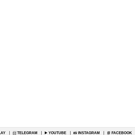
LAY
📨
TELEGRAM
▶️
YOUTUBE
📸
INSTAGRAM
📘
FACEBOOK