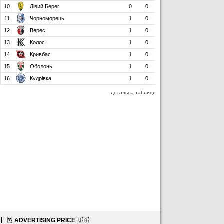
10
Лівий Берег
0
0
11
Чорноморець
1
0
12
Верес
1
0
13
Колос
1
0
14
Кривбас
1
0
15
Оболонь
1
0
16
Кудрівка
1
0
детальна таблиця
🦉
ADVERTISING PRICE
🇺🇦