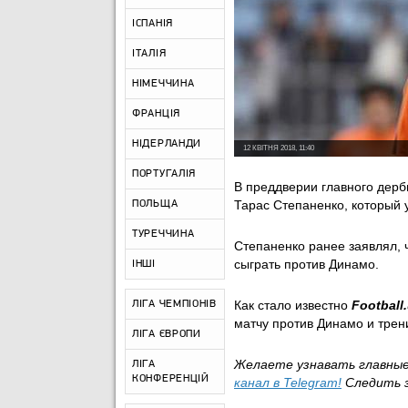
ІСПАНІЯ
ІТАЛІЯ
НІМЕЧЧИНА
ФРАНЦІЯ
НІДЕРЛАНДИ
12 КВІТНЯ 2018, 11:40
ПОРТУГАЛІЯ
В преддверии главного дер
Тарас Степаненко, который 
ПОЛЬЩА
ТУРЕЧЧИНА
Степаненко ранее заявлял, 
сыграть против Динамо.
ІНШІ
Как стало известно
Football
ЛІГА ЧЕМПІОНІВ
матчу против Динамо и трен
ЛІГА ЄВРОПИ
Желаете узнавать главны
ЛІГА
КОНФЕРЕНЦІЙ
канал в
Telegram
!
Следить 