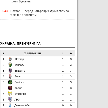
проти Буковини
18:43
Шахтар — серед найкращих клубів світу за
грою під пресингом
УКРАЇНА. ПРЕМ'ЄР-ЛІГА
#
07 СЕРПНЯ 2026
І
О
1
Шахтар
1
3
2
Карпати
1
3
3
Епіцентр
1
3
4
Зоря
1
3
5
Полісся
1
3
6
Харків
1
3
7
Буковина
1
1
8
ЛНЗ
1
1
9
Динамо Київ
0
0