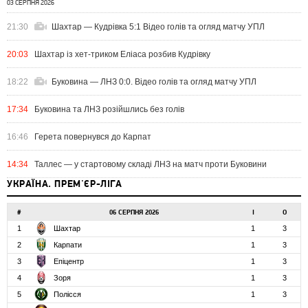
03 СЕРПНЯ 2026
21:30
Шахтар — Кудрівка 5:1 Відео голів та огляд матчу УПЛ
20:03
Шахтар із хет-триком Еліаса розбив Кудрівку
18:22
Буковина — ЛНЗ 0:0. Відео голів та огляд матчу УПЛ
17:34
Буковина та ЛНЗ розійшлись без голів
16:46
Герета повернувся до Карпат
14:34
Таллес — у стартовому складі ЛНЗ на матч проти Буковини
УКРАЇНА. ПРЕМ'ЄР-ЛІГА
#
06 СЕРПНЯ 2026
І
О
1
Шахтар
1
3
2
Карпати
1
3
3
Епіцентр
1
3
4
Зоря
1
3
5
Полісся
1
3