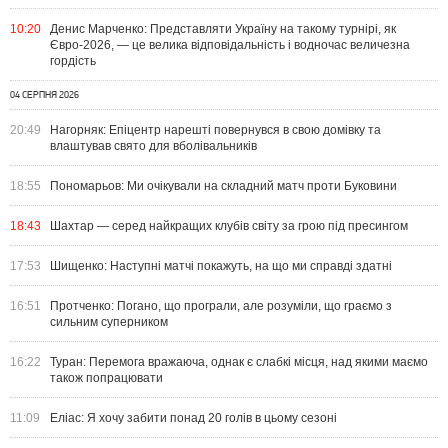
10:20
Денис Марченко: Представляти Україну на такому турнірі, як
Євро-2026, — це велика відповідальність і водночас величезна
гордість
04 СЕРПНЯ 2026
20:49
Нагорняк: Епіцентр нарешті повернувся в свою домівку та
влаштував свято для вболівальників
18:55
Пономарьов: Ми очікували на складний матч проти Буковини
18:43
Шахтар — серед найкращих клубів світу за грою під пресингом
17:53
Шищенко: Наступні матчі покажуть, на що ми справді здатні
16:51
Протченко: Погано, що програли, але розуміли, що граємо з
сильним суперником
16:22
Туран: Перемога вражаюча, однак є слабкі місця, над якими маємо
також попрацювати
11:09
Еліас: Я хочу забити понад 20 голів в цьому сезоні