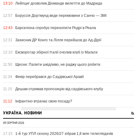
13:10
Лейпциг дозволив Діоманде вилетіти до Мадрида
12:57
Боруссія Дортмунд веде перемовини з Санчо — ЗМІ
12:43
Барселона спробує перехопити Родрі в Реала
12:31
Захисник ДР Конго та Лілля перейшов до Ад-Дірії
12:10
Ексворотар збірної Італії очолив клуб із Мальти
11:50
Щесни: Палити шкідливо, не раджу цього робити
11:34
Фекір перебрався до Саудівської Аравії
11:15
Дешам отримав пропозицію від саудівського клубу
11:12
Інфантіно втрачає свою посаду?
УКРАЇНА. НОВИНИ
05 СЕРПНЯ 2026
17:15
1-й тур УПЛ сезону 2026/27 зібрав 1,8 млн телеглядачів