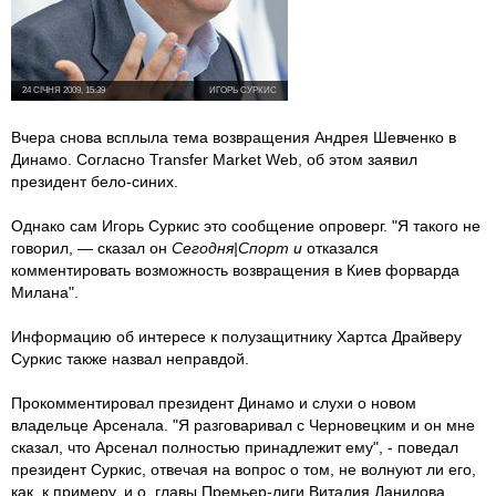
24 СІЧНЯ 2009, 15:39
ИГОРЬ СУРКИС
Вчера снова всплыла тема возвращения Андрея Шевченко в
Динамо. Согласно Transfer Market Web, об этом заявил
президент бело-синих.
Однако сам Игорь Суркис это сообщение опроверг. "Я такого не
говорил, — сказал он
Сегодня|Спорт и
отказался
комментировать возможность возвращения в Киев форварда
Милана".
Информацию об интересе к полузащитнику Хартса Драйверу
Суркис также назвал неправдой.
Прокомментировал президент Динамо и слухи о новом
владельце Арсенала. "Я разговаривал с Черновецким и он мне
сказал, что Арсенал полностью принадлежит ему", - поведал
президент Суркис, отвечая на вопрос о том, не волнуют ли его,
как, к примеру, и.о. главы Премьер-лиги Виталия Данилова,