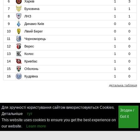
6
Харків
1
3
7
Буковина
1
1
8
ЛНЗ
1
1
9
Динамо Київ
0
0
10
Лівий Берег
0
0
11
Чорноморець
1
0
12
Верес
1
0
13
Колос
1
0
14
Кривбас
1
0
15
Оболонь
1
0
16
Кудрівка
1
0
детальна таблиця
Для зручності користування сайтом використовуються Cookies.
Згоден /
Детальніше
тут
Got it
This website uses cookies to ensure you get the best experience on
our website.
Learn more