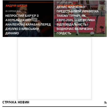
05 СЕРПНЯ 2026
АНДРІЙ ШАХОВ
ГЛІБ АНДРУСЕНКО
ДЕНИС МАРЧЕНКО:
ПРЕДСТАВЛЯТИ УКРАЇНУ НА
05 СЕРПНЯ 2026
0
НЕПРОСТИЙ БАР'ЄР З
ТАКОМУ ТУРНІРІ, ЯК
АЗЕРБАЙДЖАНУ:
ЄВРО-2026, — ЦЕ ВЕЛИКА
АНАЛІЗУЄМО КАРАБАХ ПЕРЕД
ВІДПОВІДАЛЬНІСТЬ І
ДУЕЛЛЮ З КИЇВСЬКИМ
ВОДНОЧАС ВЕЛИЧЕЗНА
ДИНАМО
ГОРДІСТЬ
СТРІЧКА НОВИН